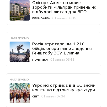
Олігарх Ахметов може
заробити мільярди гривень на
відбудові житла для ВПО
01 липня 09:15
ЕКОНОМІКА
Категорія
Дата публікації
НАГАДУЄМО
Росія втратила ще 1 210
бійців: оперативне зведення
Генштабу ЗСУ 1 липня
01 липня 08:41
ПОЛІТИКА
Категорія
Дата публікації
НАГАДУЄМО
Україна отримає від ЄС значні
кошти на підтримку культури
01 липня 07:34
СВІТ
Категорія
Дата публікації