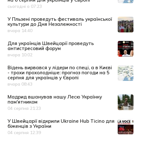
сьогодні о 07:23
Дата публікації
У Пльзені проведуть фестиваль української
культури до Дня Незалежності
вчора 14:40
Дата публікації
Для українців Швейцарії проведуть
антистресовий форум
вчора 10:02
Дата публікації
Відень вирвався у лідери по спеці, а в Києві
- трохи прохолодніше: прогноз погоди на 5
серпня для українців у Європі
вчора 08:43
Дата публікації
Мадрид вшанував нашу Лесю Українку
пам'ятником
04 серпня 21:23
Дата публікації
У Швейцарії відкрили Ukraine Hub Ticino для
біженців з України
04 серпня 12:39
Дата публікації