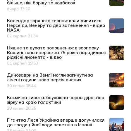
більше, ніж борщу та ковбасок
вчора 13:10
Дата публікації
Календар зоряного серпня: коли дивитися
Персеїди, Венеру та два затемнення - відео
NASA
02 серпня 21:34
Дата публікації
Няшне та вухате поповнення: в зоопарку
Вашингтона вперше за 75 років народилися
рідкісні лисенята - відео
01 серпня 19:53
Дата публікації
Динозаври на Землі могли загинути за
лічені години: нова версія вчених
30 липня 18:44
Дата публікації
Космічна сирота: блукаюча чорна діра з’їла
зірку на краю галактики
28 липня 20:25
Дата публікації
Гігантка Леся Українка вперше долучилася
до традиційної ходи велетнів в Іспанії
28 липня 11:06