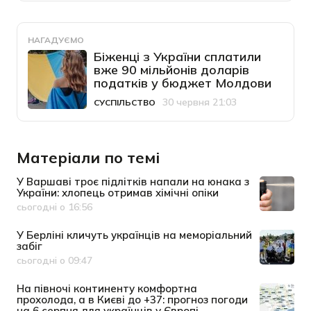
НАГАДУЄМО
Біженці з України сплатили
вже 90 мільйонів доларів
податків у бюджет Молдови
30 червня 21:03
СУСПІЛЬСТВО
Категорія
Дата публікації
Матеріали по темі
У Варшаві троє підлітків напали на юнака з
України: хлопець отримав хімічні опіки
сьогодні о 16:56
Дата публікації
У Берліні кличуть українців на меморіальний
забіг
сьогодні о 09:47
Дата публікації
На півночі континенту комфортна
прохолода, а в Києві до +37: прогноз погоди
на 6 серпня для українців у Європі