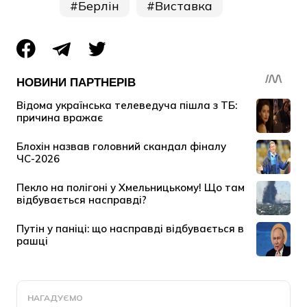
Берлін
Виставка
НАГАДУЄМО