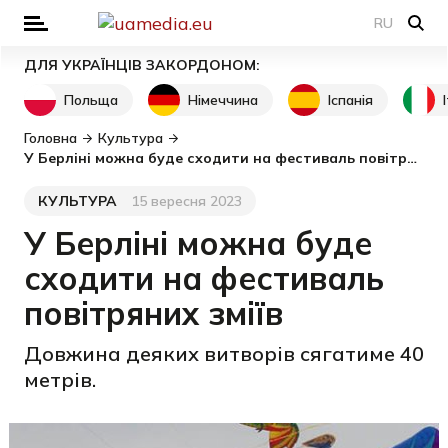
RU
ДЛЯ УКРАЇНЦІВ ЗАКОРДОНОМ:
Польща
Німеччина
Іспанія
Головна
Культура
У Берліні можна буде сходити на фестиваль повітряних зміїв
КУЛЬТУРА
15 вересня 2023
Категорія
Дата публікації
У Берліні можна буде
сходити на фестиваль
повітряних зміїв
Довжина деяких витворів сягатиме 40
метрів.