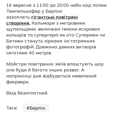
16 вересня з 11:00 до 20:00 небо над полем
Темпельхофер у Берліні
захоплять
гігантські повітряні
створіння.
Кальмари з метровими
щупальцями, величезні гекони яскравих
кольорів та супергерої як ото Супермен чи
Бетмен стануть зірками інстаграмних
фотографій. Довжина деяких витворів
сягатиме 40 метрів.
Майстри повітряних зміїв влаштують шоу,
але буде й багато інших розваг. А
наприкінці дня відбудеться невеликий
феєрверк.
Вхід безоплатний.
Теги:
Берлін