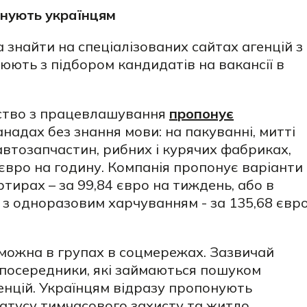
онують українцям
а знайти на спеціалізованих сайтах агенцій з
юють з підбором кандидатів на вакансії в
ство з працевлашування
пропонує
надах без знання мови: на пакуванні, митті
автозапчастин, рибних і курячих фабриках,
 євро на годину. Компанія пропонує варіанти
тирах – за 99,84 євро на тиждень, або в
 з одноразовим харчуванням - за 135,68 євр
можна в групах в соцмережах. Зазвичай
посередники, які займаються пошуком
енцій. Українцям відразу пропонують
атусу тимчасового захисту та житло.