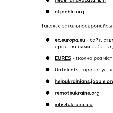
nl.jooble.org
Також є загальноєвропейські
ec.europa.eu
- сайт, с
організаціями роботод
EURES
- можна розміст
Uatalents
- пропонує ва
helpukrainians.jooble.or
remoteukraine.org
;
jobs4ukraine.eu
.