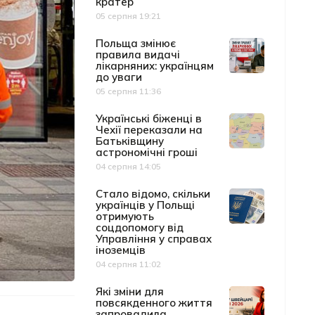
кратер
05 серпня 19:21
Дата публікації
Польща змінює
правила видачі
лікарняних: українцям
до уваги
05 серпня 11:36
Дата публікації
Українські біженці в
Чехії переказали на
Батьківщину
астрономічні гроші
04 серпня 14:05
Дата публікації
Cтало відомо, скільки
українців у Польщі
отримують
соцдопомогу від
Управління у справах
іноземців
04 серпня 11:02
Дата публікації
Які зміни для
повсякденного життя
запровадила