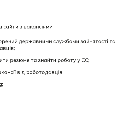
 сайти з вакансіями:
творений державними службами зайнятості та
авців;
ити резюме та знайти роботу у ЄС;
кансії від роботодавців.
g
;