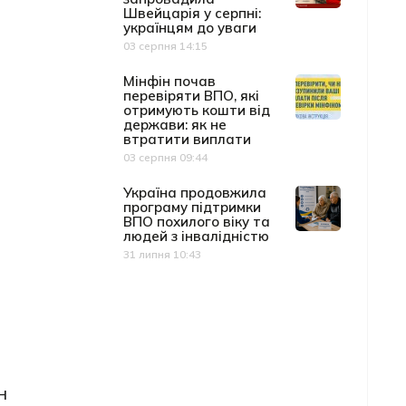
Швейцарія у серпні:
українцям до уваги
03 серпня 14:15
Дата публікації
Мінфін почав
перевіряти ВПО, які
отримують кошти від
держави: як не
втратити виплати
03 серпня 09:44
Дата публікації
Україна продовжила
програму підтримки
ВПО похилого віку та
людей з інвалідністю
31 липня 10:43
Дата публікації
н