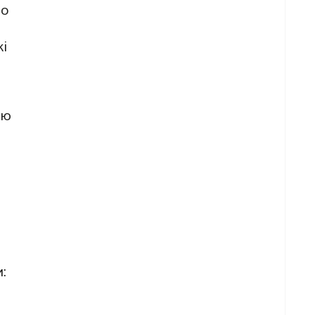
ро
і
аю
: