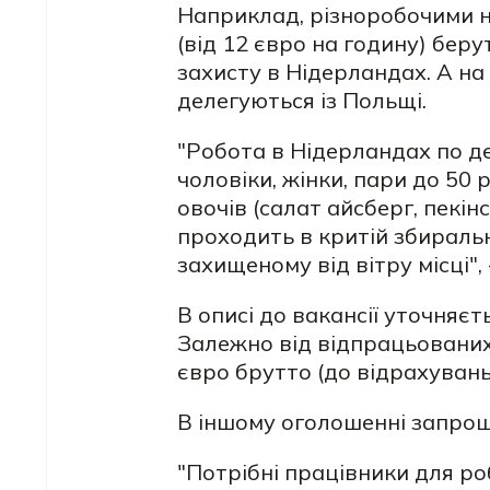
Наприклад, різноробочими н
(від 12 євро на годину) беру
захисту в Нідерландах. А на 
делегуються із Польщі.
"Робота в Нідерландах по дел
чоловіки, жінки, пари до 50 
овочів (салат айсберг, пекін
проходить в критій збиральн
захищеному від вітру місці",
В описі до вакансії уточняєт
Залежно від відпрацьованих 
євро брутто (до відрахувань
В іншому оголошенні запрош
"Потрібні працівники для роб