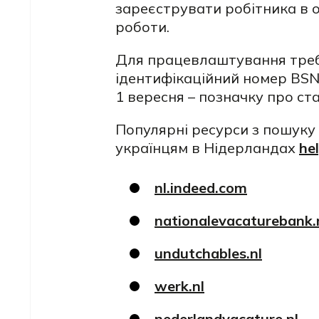
зареєструвати робітника в о
роботи.
Для працевлаштування треб
ідентифікаційний номер BSN 
1 вересня – позначку про ст
Популярні ресурси з пошуку 
українцям в Нідерландах
he
nl.indeed.com
nationalevacaturebank.
undutchables.nl
werk.nl
nederlandvacature.nl