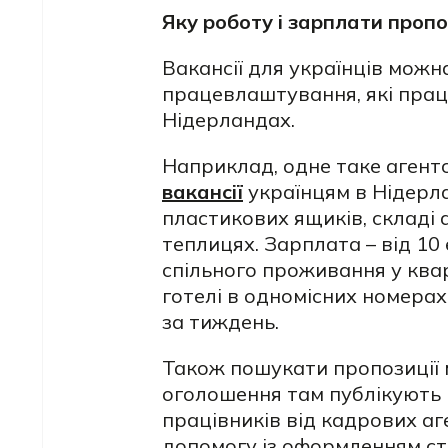
Яку роботу і зарплати проп
Вакансії для українців можн
працевлаштування, які прац
Нідерландах.
Наприклад, одне таке агент
вакансії
українцям в Нідерла
пластикових ящиків, складі 
теплицях. Зарплата – від 10
спільного проживання у квар
готелі в одномісних номерах
за тиждень.
Також пошукати пропозиції 
оголошення там публікують 
працівників від кадрових аг
допомогу із оформленням ст