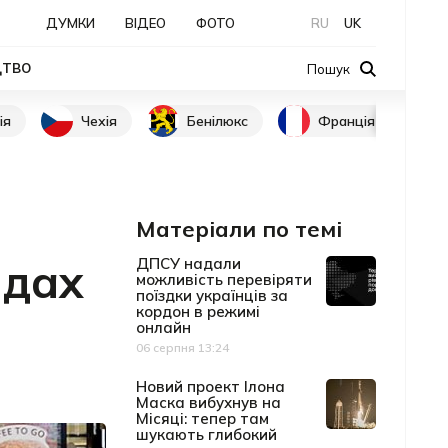
ДУМКИ
ВІДЕО
ФОТО
RU
UK
ЦТВО
Пошук
ія
Чехія
Бенілюкс
Франція
Матеріали по темі
ндах
ДПСУ надали
можливість перевіряти
поїздки українців за
кордон в режимі
онлайн
06 серпня 13:24
Дата публікації
Новий проект Ілона
Маска вибухнув на
Місяці: тепер там
шукають глибокий