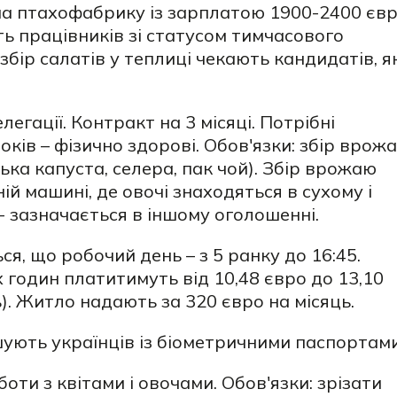
а птахофабрику із зарплатою 1900-2400 єв
ть працівників зі статусом тимчасового
збір салатів у теплиці чекають кандидатів, як
егації. Контракт на 3 місяці. Потрібні
років – фізично здорові. Обов'язки: збір врож
ська капуста, селера, пак чой). Збір врожаю
ій машині, де овочі знаходяться в сухому і
 - зазначається в іншому оголошенні.
ься, що робочий день – з 5 ранку до 16:45.
годин платитимуть від 10,48 євро до 13,10
). Житло надають за 320 євро на місяць.
ують українців із біометричними паспортами
оти з квітами і овочами. Обов'язки: зрізати