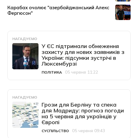
НАГАДУЄМО
У ЄС підтримали обмеження
захисту для нових заявників з
України: підсумки зустрічі в
Люксембурзі
05 червня 11:22
ПОЛІТИКА
Категорія
Дата публікації
НАГАДУЄМО
Грози для Берліну та спека
для Мадриду: прогноз погоди
на 5 червня для українців у
Європі
05 червня 09:43
СУСПІЛЬСТВО
Категорія
Дата публікації