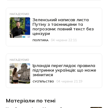
НАГАДУЄМО
Зеленський написав листа
Путіну з таємницями та
погрозами: повний текст без
цензури
04 червня 22:11
ПОЛІТИКА
Категорія
Дата публікації
НАГАДУЄМО
Ірландія переглядає правила
підтримки українців: що може
змінитися
04 червня 21:19
СУСПІЛЬСТВО
Категорія
Дата публікації
Матеріали по темі