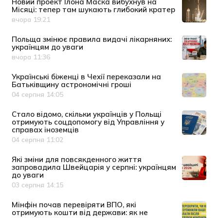
Новий проект Ілона Маска вибухнув на
Місяці: тепер там шукають глибокий кратер
вчора 19:21
Дата публікації
Польща змінює правила видачі лікарняних:
українцям до уваги
вчора 11:36
Дата публікації
Українські біженці в Чехії переказали на
Батьківщину астрономічні гроші
04 серпня 14:05
Дата публікації
Cтало відомо, скільки українців у Польщі
отримують соцдопомогу від Управління у
справах іноземців
04 серпня 11:02
Дата публікації
Які зміни для повсякденного життя
запровадила Швейцарія у серпні: українцям
до уваги
03 серпня 14:15
Дата публікації
Мінфін почав перевіряти ВПО, які
отримують кошти від держави: як не