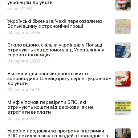
українцям до уваги
вчора 11:36
Дата публікації
Українські біженці в Чехії переказали на
Батьківщину астрономічні гроші
04 серпня 14:05
Дата публікації
Cтало відомо, скільки українців у Польщі
отримують соцдопомогу від Управління у
справах іноземців
04 серпня 11:02
Дата публікації
Які зміни для повсякденного життя
запровадила Швейцарія у серпні: українцям
до уваги
03 серпня 14:15
Дата публікації
Мінфін почав перевіряти ВПО, які
отримують кошти від держави: як не
втратити виплати
03 серпня 09:44
Дата публікації
Україна продовжила програму підтримки
ВПО похилого віку та людей з інвалідністю