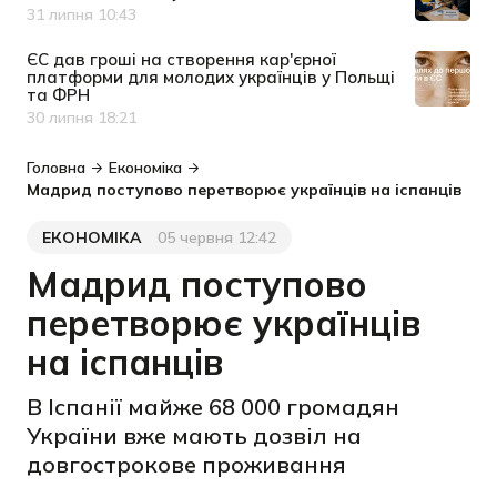
31 липня 10:43
Дата публікації
ЄС дав гроші на створення кар'єрної
платформи для молодих українців у Польщі
та ФРН
30 липня 18:21
Дата публікації
Головна
Економіка
Мадрид поступово перетворює українців на іспанців
ЕКОНОМІКА
05 червня 12:42
Категорія
Дата публікації
Мадрид поступово
перетворює українців
на іспанців
В Іспанії майже 68 000 громадян
України вже мають дозвіл на
довгострокове проживання