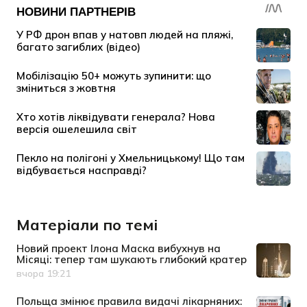
Матеріали по темі
Новий проект Ілона Маска вибухнув на
Місяці: тепер там шукають глибокий кратер
вчора 19:21
Дата публікації
Польща змінює правила видачі лікарняних: