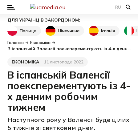
RU
ДЛЯ УКРАЇНЦІВ ЗАКОРДОНОМ:
Польща
Німеччина
Іспанія
Головна
Економіка
В іспанській Валенсії поексперементують із 4-х денним робочим тижнем
ЕКОНОМІКА
11 листопада 2022
Категорія
Дата публікації
В іспанській Валенсії
поексперементують із 4-
х денним робочим
тижнем
Наступного року у Валенсії буде цілих
5 тижнів зі святковим днем.