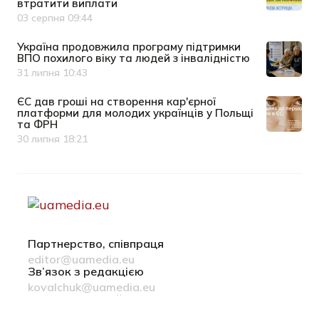
втратити виплати
03 серпня 09:44
Дата публікації
Україна продовжила програму підтримки
ВПО похилого віку та людей з інвалідністю
31 липня 10:43
Дата публікації
ЄС дав гроші на створення кар'єрної
платформи для молодих українців у Польщі
та ФРН
30 липня 18:21
Дата публікації
Партнерство, співпраця
editor@uamedia.eu
Зв’язок з редакцією
kovalchuk@uamedia.eu
Новини компаній
Матеріали у розділі Новини компаній публікуються на