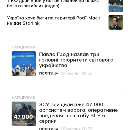
НАГАДУЄМО
Павло Грод назвав три
головні пріоритети світового
українства
07 серпня 14:58
ПОЛІТИКА
Категорія
Дата публікації
НАГАДУЄМО
ЗСУ знищили вже 47 000
артсистем ворога: оперативне
зведення Генштабу ЗСУ 6
серпня
06 серпня 08:35
ПОЛІТИКА