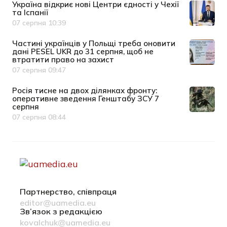
Україна відкриє нові Центри єдності у Чехії
та Іспанії
07 серпня 10:39
Дата публікації
Частині українців у Польщі треба оновити
дані PESEL UKR до 31 серпня, щоб не
втратити право на захист
07 серпня 09:47
Дата публікації
Росія тисне на двох ділянках фронту:
оперативне зведення Генштабу ЗСУ 7
серпня
07 серпня 08:44
Дата публікації
Партнерство, співпраця
editor@uamedia.eu
Зв’язок з редакцією
kovalchuk@uamedia.eu