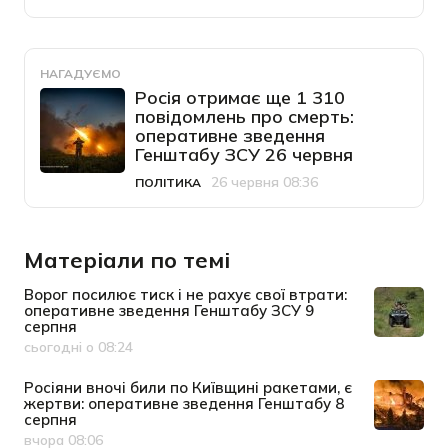
НАГАДУЄМО
Росія отримає ще 1 310
повідомлень про смерть:
оперативне зведення
Генштабу ЗСУ 26 червня
26 червня 08:36
ПОЛІТИКА
Категорія
Дата публікації
Матеріали по темі
Ворог посилює тиск і не рахує свої втрати:
оперативне зведення Генштабу ЗСУ 9
серпня
сьогодні о 08:24
Дата публікації
Росіяни вночі били по Київщині ракетами, є
жертви: оперативне зведення Генштабу 8
серпня
вчора 08:06
Дата публікації