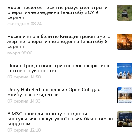
Ворог посилює тиск і не рахує свої втрати:
оперативне зведення Генштабу ЗСУ 9
серпня
сьогодні о 08:24
Дата публікації
Росіяни вночі били по Київщині ракетами, є
жертви: оперативне зведення Генштабу 8
серпня
вчора 08:06
Дата публікації
Павло Грод назвав три головні пріоритети
світового українства
07 серпня 14:58
Дата публікації
Unity Hub Berlin оголосив Open Call для
майбутніх резидентів
07 серпня 14:33
Дата публікації
В МЗС провели нараду з надання
консульских послуг українським біженцям за
кордоном
07 серпня 12:18
Дата публікації