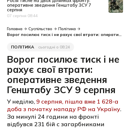
Росія тисне на двох ділянках фронту:
оперативне зведення Генштабу ЗСУ 7
серпня
07 серпня 08:44
Дата публікації
Головна
Суспільство
Політика
Ворог посилює тиск і не рахує свої втрати: оперативне зведення Генштабу ЗСУ 9 серпня
ПОЛІТИКА
сьогодні о 08:24
Категорія
Дата публікації
Ворог посилює тиск і не
рахує свої втрати:
оперативне зведення
Генштабу ЗСУ 9 серпня
У неділю,
9 серпня, пішла вже 1 628-а
доба з початку нападу РФ на Україну
.
За минулі 24 години на фронті
відбувся 231 бій с загарбниками