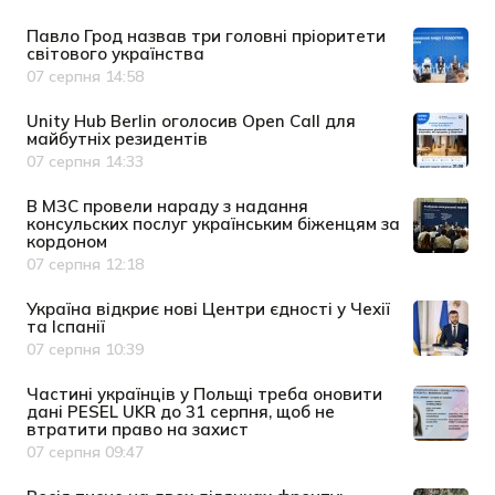
Павло Грод назвав три головні пріоритети
світового українства
07 серпня 14:58
Дата публікації
Unity Hub Berlin оголосив Open Call для
майбутніх резидентів
07 серпня 14:33
Дата публікації
В МЗС провели нараду з надання
консульских послуг українським біженцям за
кордоном
07 серпня 12:18
Дата публікації
Україна відкриє нові Центри єдності у Чехії
та Іспанії
07 серпня 10:39
Дата публікації
Частині українців у Польщі треба оновити
дані PESEL UKR до 31 серпня, щоб не
втратити право на захист
07 серпня 09:47
Дата публікації