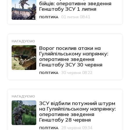
бійців: оперативне зведення
Генштабу ЗСУ 1 липня
01 липня 08:41
ПОЛІТИКА
Категорія
Дата публікації
НАГАДУЄМО
Ворог посилив атаки на
Гуляйпільському напрямку:
оперативне зведення
Генштабу ЗСУ 30 червня
30 червня 08:22
ПОЛІТИКА
Категорія
Дата публікації
НАГАДУЄМО
ЗСУ відбили потужний штурм
на Гуляйпільському напрямку:
оперативне зведення
Генштабу 28 червня
28 червня 09:34
ПОЛІТИКА
Категорія
Дата публікації