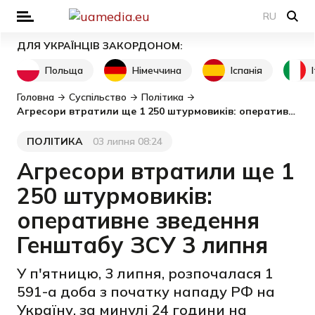
RU
ДЛЯ УКРАЇНЦІВ ЗАКОРДОНОМ:
Польща
Німеччина
Іспанія
Головна
Суспільство
Політика
Агресори втратили ще 1 250 штурмовиків: оперативне зведення Генштабу ЗСУ 3 липня
ПОЛІТИКА
03 липня 08:24
Категорія
Дата публікації
Агресори втратили ще 1
250 штурмовиків:
оперативне зведення
Генштабу ЗСУ 3 липня
У п'ятницю, 3 липня, розпочалася 1
591-а доба з початку нападу РФ на
Україну, за минулі 24 години на