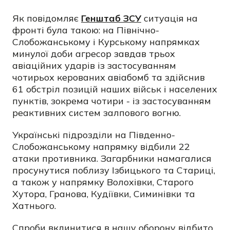
Як повідомляє
Генштаб ЗСУ
ситуація на
фронті була такою: на Північно-
Слобожанському і Курському напрямках
минулої доби агресор завдав трьох
авіаційних ударів із застосуванням
чотирьох керованих авіабомб та здійснив
61 обстріл позицій наших військ і населених
пунктів, зокрема чотири - із застосуванням
реактивних систем залпового вогню.
Українські підрозділи на Південно-
Слобожанському напрямку відбили 22
атаки противника. Загарбники намагалися
просунутися поблизу Ізбицького та Стариці,
а також у напрямку Волохівки, Старого
Хутора, Гранова, Кудіївки, Симинівки та
Хатнього.
Спроби вклинитися в нашу оборону відбито