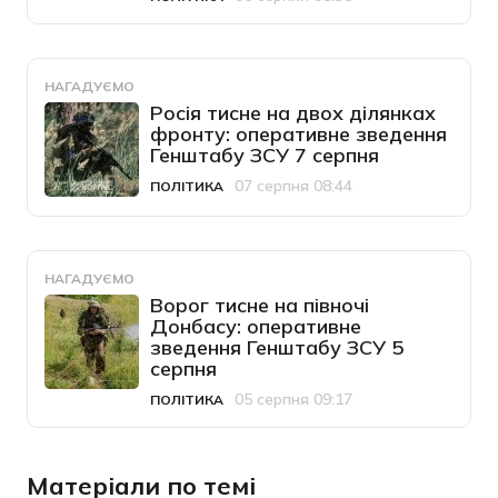
Категорія
Дата публікації
НАГАДУЄМО
Росія тисне на двох ділянках
фронту: оперативне зведення
Генштабу ЗСУ 7 серпня
07 серпня 08:44
ПОЛІТИКА
Категорія
Дата публікації
НАГАДУЄМО
Ворог тисне на півночі
Донбасу: оперативне
зведення Генштабу ЗСУ 5
серпня
05 серпня 09:17
ПОЛІТИКА
Категорія
Дата публікації
Матеріали по темі