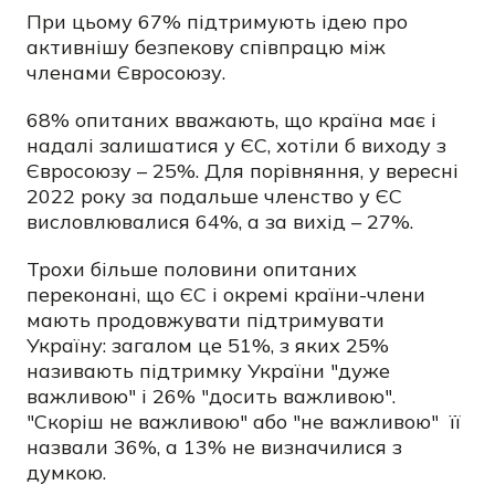
При цьому 67% підтримують ідею про
активнішу безпекову співпрацю між
членами Євросоюзу.
68% опитаних вважають, що країна має і
надалі залишатися у ЄС, хотіли б виходу з
Євросоюзу – 25%. Для порівняння, у вересні
2022 року за подальше членство у ЄС
висловлювалися 64%, а за вихід – 27%.
Трохи більше половини опитаних
переконані, що ЄС і окремі країни-члени
мають продовжувати підтримувати
Україну: загалом це 51%, з яких 25%
називають підтримку України "дуже
важливою" і 26% "досить важливою".
"Скоріш не важливою" або "не важливою" її
назвали 36%, а 13% не визначилися з
думкою.