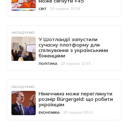
може сягнути +45
18 червня 15:38
СВІТ
Категорія
Дата публікації
НАГАДУЄМО
У Шотландії запустили
сучасну платформу для
спілкування з українськими
біженцями
18 червня 10:45
ПОЛІТИКА
Категорія
Дата публікації
НАГАДУЄМО
Німеччина може переглянути
розмір Bürgergeld: що робити
українцям
18 червня 09:42
ЕКОНОМІКА
Категорія
Дата публікації