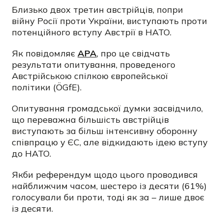
Близько двох третин австрійців, попри
війну Росії проти України, виступають проти
потенційного вступу Австрії в НАТО.
Як повідомляє
APA
, про це свідчать
результати опитування, проведеного
Австрійською спілкою європейської
політики (ÖGfE).
Опитування громадської думки засвідчило,
що переважна більшість австрійців
виступають за більш інтенсивну оборонну
співпрацю у ЄС, але відкидають ідею вступу
до НАТО.
Якби референдум щодо цього проводився
найближчим часом, шестеро із десяти (61%)
голосували би проти, тоді як за – лише двоє
із десяти.