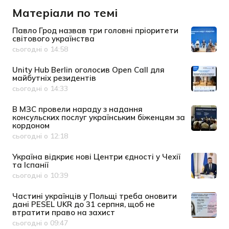
Матеріали по темі
Павло Грод назвав три головні пріоритети
світового українства
сьогодні о 14:58
Дата публікації
Unity Hub Berlin оголосив Open Call для
майбутніх резидентів
сьогодні о 14:33
Дата публікації
В МЗС провели нараду з надання
консульских послуг українським біженцям за
кордоном
сьогодні о 12:18
Дата публікації
Україна відкриє нові Центри єдності у Чехії
та Іспанії
сьогодні о 10:39
Дата публікації
Частині українців у Польщі треба оновити
дані PESEL UKR до 31 серпня, щоб не
втратити право на захист
сьогодні о 09:47
Дата публікації