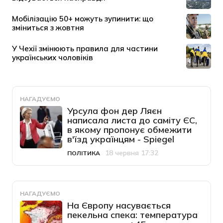
НАГАДУЄМО
Урсула фон дер Ляєн
написала листа до саміту ЄС,
в якому пропонує обмежити
в'їзд українцям - Spiegel
18 червня 17:32
ПОЛІТИКА
Категорія
Дата публікації
НАГАДУЄМО
На Європу насувається
пекельна спека: температура