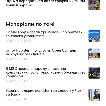
Матеріали по темі
Павло Грод назвав три головні пріоритети
світового українства
сьогодні о 14:58
Дата публікації
Unity Hub Berlin оголосив Open Call для
майбутніх резидентів
сьогодні о 14:33
Дата публікації
В МЗС провели нараду з надання
консульских послуг українським біженцям за
кордоном
сьогодні о 12:18
Дата публікації
Україна відкриє нові Центри єдності у Чехії
та Іспанії
сьогодні о 10:39
Дата публікації