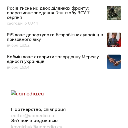
Росія тисне на двох ділянках фронту:
оперативне зведення Генштабу ЗСУ 7
серпня
сьогодні о 08:44
Дата публікації
PiS хоче депортувати безробітних українців
призовного віку
вчора 18:52
Дата публікації
Кабмін хоче створити закордонну Мережу
єдності українців
вчора 15:54
Дата публікації
Партнерство, співпраця
editor@uamedia.eu
Зв’язок з редакцією
kovalchuk@uamedia.eu