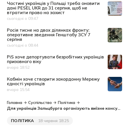
Частині українців у Польщі треба оновити
дані PESEL UKR до 31 серпня, щоб не
втратити право на захист
сьогодні о 09:47
Дата публікації
Росія тисне на двох ділянках фронту:
оперативне зведення Генштабу ЗСУ 7
серпня
сьогодні о 08:44
Дата публікації
PiS хоче депортувати безробітних українців
призовного віку
вчора 18:52
Дата публікації
Кабмін хоче створити закордонну Мережу
єдності українців
вчора 15:54
Дата публікації
Головна
Суспільство
Політика
Для українців Зальцбурга організують виїзне консульске обслуговування: як потрапити на прийом і що треба знати
ПОЛІТИКА
18 червня 18:25
Категорія
Дата публікації