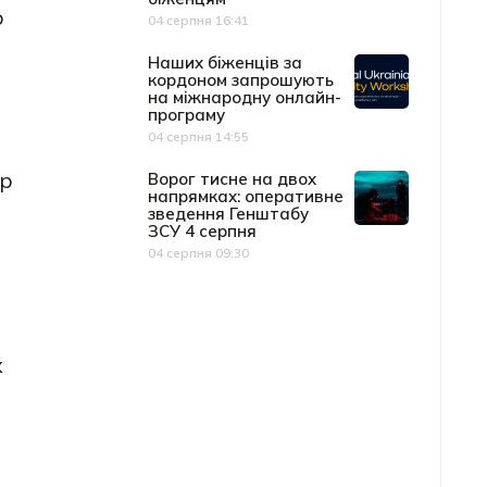
р
04 серпня 16:41
Дата публікації
Наших біженців за
кордоном запрошують
на міжнародну онлайн-
програму
04 серпня 14:55
Дата публікації
ір
Ворог тисне на двох
напрямках: оперативне
зведення Генштабу
ЗСУ 4 серпня
04 серпня 09:30
Дата публікації
х