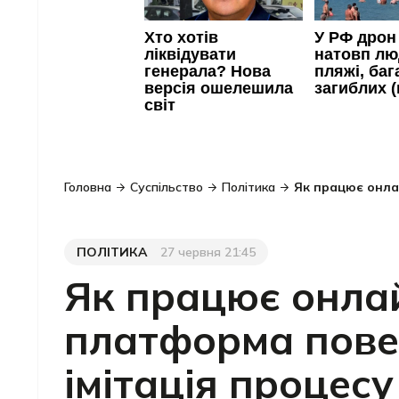
Головна
Суспільство
Політика
Як працює онла
ПОЛІТИКА
27 червня 21:45
Категорія
Дата публікації
Як працює онлай
платформа пове
імітація процесу