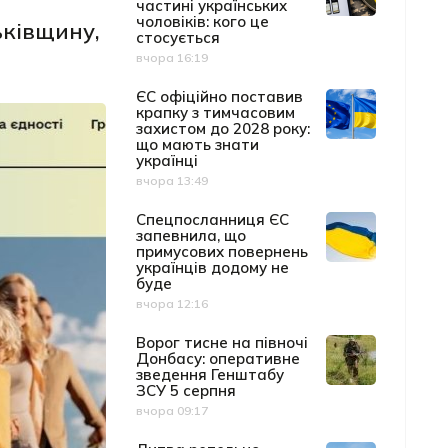
частині українських
чоловіків: кого це
ьківщину,
стосується
вчора 16:19
Дата публікації
ЄС офіційно поставив
крапку з тимчасовим
захистом до 2028 року:
що мають знати
українці
вчора 13:49
Дата публікації
Спецпосланниця ЄС
запевнила, що
примусових повернень
українців додому не
буде
вчора 12:16
Дата публікації
Ворог тисне на півночі
Донбасу: оперативне
зведення Генштабу
ЗСУ 5 серпня
вчора 09:17
Дата публікації