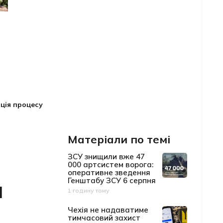
ція процесу
Матеріали по темі
ЗСУ знищили вже 47
000 артсистем ворога:
оперативне зведення
и
Генштабу ЗСУ 6 серпня
1 годину тому
Дата публікації
Чехія не надаватиме
тимчасовий захист