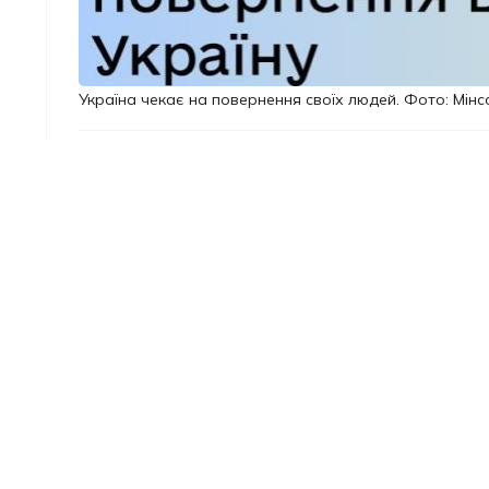
Україна чекає на повернення своїх людей. Фото: Мінс
Під час Конференції з віднов
Conference-2026
- ред.) уря
Її головна мета сформульова
перебувають за кордоном, п
персональний план повернен
Поява такого сервісу вигляд
років війни держава дедалі 
а й про повернення людей. 
ресурсів майбутнього віднов