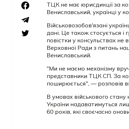
ТЦК не має юрисдикції за ко
Вениславський, українці у к
Військовозобов'язані україн
дані. Це також стосується і
повістки у консульствах не
Верховної Ради з питань нац
Вениславський.
"Ми не маємо механізму вру
представники ТЦК СП. За кор
поширюється", — розповів ві
В умовах військового стану 
України надаватимуться лише
60 років, які своєчасно онов