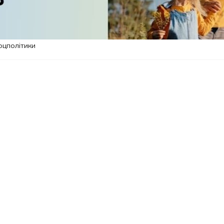
оцполітики
лення України у Гданську (
Ukraine Recovery
д презентував цифрову платформу "
Додому
".
на чітко: допомогти українцям, які
ідготуватися до повернення та сформувати
ня в Україну.
ає цілком логічною. Після більш ніж чотирьох
частіше говорить не лише про відбудову міст
Людський капітал стає одним із ключових
лення країни.