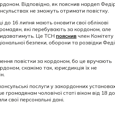
рдоном. Відповідно, як пояснив нардеп Феді
онсульствах не зможуть отримати повістку.
ці до 16 липня мають оновити свої облікові
 громадян, які перебувають за кордоном, але
 видаватимуть. Це ТСН
пояснив
член Комітету
іональної безпеки, оборони та розвідки Фед
чення повістки за кордоном, бо це вручають
доном, скажімо так, юрисдикція їх не
н.
консульські послуги у закордонних установа
 громадянам чоловічої статі віком від 18 до
или свої персональні дані.