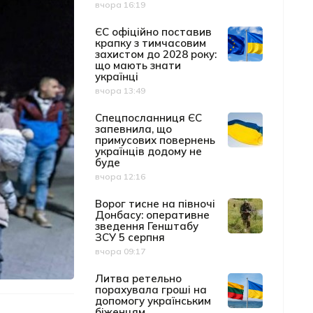
вчора 16:19
Дата публікації
ЄС офіційно поставив
крапку з тимчасовим
захистом до 2028 року:
що мають знати
українці
вчора 13:49
Дата публікації
Спецпосланниця ЄС
запевнила, що
примусових повернень
українців додому не
буде
вчора 12:16
Дата публікації
Ворог тисне на півночі
Донбасу: оперативне
зведення Генштабу
ЗСУ 5 серпня
вчора 09:17
Дата публікації
Литва ретельно
порахувала гроші на
допомогу українським
біженцям