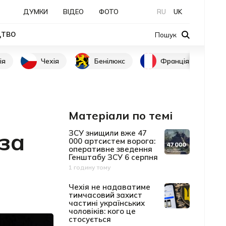
ДУМКИ
ВІДЕО
ФОТО
RU
UK
ЦТВО
Пошук
ія
Чехія
Бенілюкс
Франція
Матеріали по темі
 за
ЗСУ знищили вже 47
000 артсистем ворога:
оперативне зведення
Генштабу ЗСУ 6 серпня
1 годину тому
Дата публікації
Чехія не надаватиме
тимчасовий захист
частині українських
чоловіків: кого це
стосується