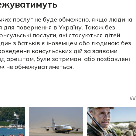
межуватимуть
ких послуг не буде обмежено, якщо людина
для повернення в Україну. Також без
сульські послуги, які стосуються дітей
дин з батьків є іноземцем або людиною без
роведення консульських дій за заявами
під арештом, були затримані або позбавлені
ож не обмежуватиметься.