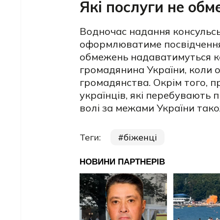
Які послуги не об
Водночас надання консульсь
оформлюватиме посвідчення 
обмежень надаватимуться кон
громадянина України, коли о
громадянства. Окрім того, п
українців, які перебувають 
волі за межами України так
Теги:
біженці