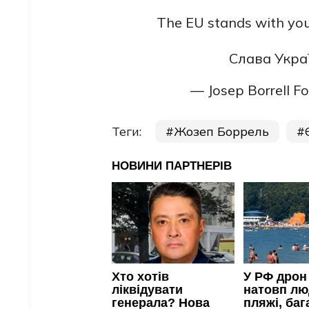
The EU stands with you
Слава Украї
— Josep Borrell Fo
Теги:
Жозеп Боррель