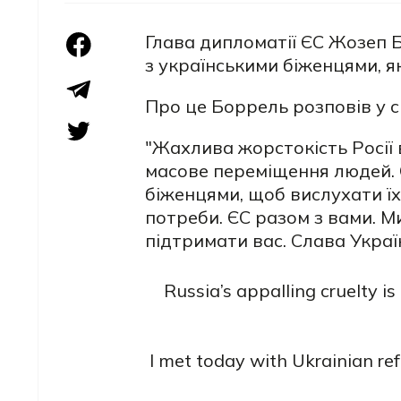
Глава дипломатії ЄС Жозеп Б
з українськими біженцями, як
Про це Боррель розповів у с
"Жахлива жорстокість Росії
масове переміщення людей. С
біженцями, щоб вислухати їхн
потреби. ЄС разом з вами.
підтримати вас. Слава Україн
Russia’s appalling cruelty 
I met today with Ukrainian refu