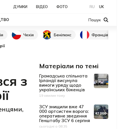
ДУМКИ
ВІДЕО
ФОТО
RU
UK
ЦТВО
Пошук
ія
Чехія
Бенілюкс
Франція
рії
Матеріали по темі
вся з
Громадська спільнота
Ірландії висунула
вимоги уряду щодо
ії
українських біженців
19 хвилин тому
Дата публікації
ЗСУ знищили вже 47
женцями,
000 артсистем ворога:
оперативне зведення
Генштабу ЗСУ 6 серпня
сьогодні о 08:35
Дата публікації