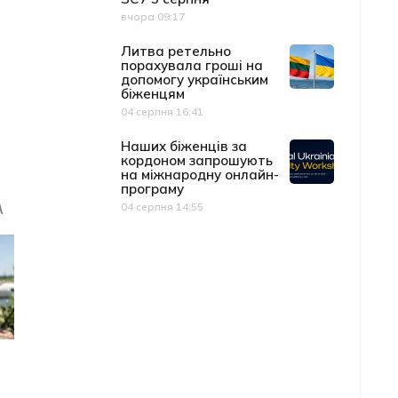
вчора 09:17
Дата публікації
Литва ретельно
порахувала гроші на
допомогу українським
біженцям
04 серпня 16:41
Дата публікації
Наших біженців за
кордоном запрошують
на міжнародну онлайн-
програму
04 серпня 14:55
Дата публікації