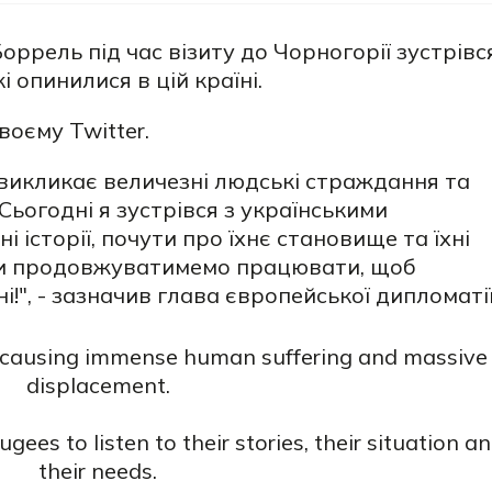
оррель під час візиту до Чорногорії зустрівс
і опинилися в цій країні.
воєму Twitter.
 викликає величезні людські страждання та
ьогодні я зустрівся з українськими
і історії, почути про їхнє становище та їхні
 Ми продовжуватимемо працювати, щоб
і!", - зазначив глава європейської дипломатії
is causing immense human suffering and massive
displacement.
gees to listen to their stories, their situation a
their needs.