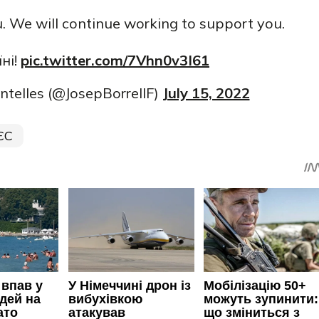
. We will continue working to support you.
ні!
pic.twitter.com/7Vhn0v3I61
ntelles (@JosepBorrellF)
July 15, 2022
ЄС