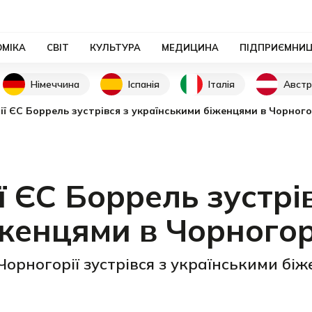
ОМІКА
СВІТ
КУЛЬТУРА
МЕДИЦИНА
ПІДПРИЄМНИ
Німеччина
Іспанія
Італія
Австр
ї ЄС Боррель зустрiвся з українськими біженцями в Чорного
ї ЄС Боррель зустрi
женцями в Чорногор
Чорногорії зустрівся з українськими бі