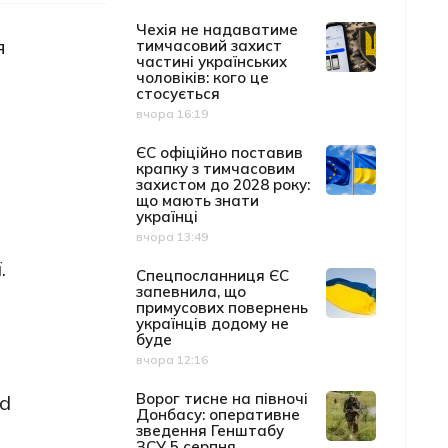
Чехія не надаватиме
я
тимчасовий захист
частині українських
чоловіків: кого це
стосується
вчора 16:19
Дата публікації
ЄС офіційно поставив
крапку з тимчасовим
захистом до 2028 року:
що мають знати
українці
вчора 13:49
Дата публікації
.
Спецпосланниця ЄС
запевнила, що
примусових повернень
українців додому не
буде
вчора 12:16
Дата публікації
Ворог тисне на півночі
nd
Донбасу: оперативне
зведення Генштабу
ЗСУ 5 серпня