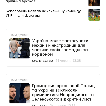
НАГАДУЄМО
Україна може застосувати
механізм екстрадиції для
частини своїх громадян за
кордоном
24 червня 13:08
СУСПІЛЬСТВО
Категорія
Дата публікації
НАГАДУЄМО
Громадські організації Польщі
та України закликали
примиритися Навроцького та
Зеленського: відкритий лист
24 червня 10:54
ПОЛІТИКА