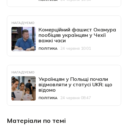
Категорія
Дата публікації
НАГАДУЄМО
Комерційний фашист Окамура
пообіцяв українцям у Чехії
важкі часи
24 червня 10:01
ПОЛІТИКА
Категорія
Дата публікації
НАГАДУЄМО
Українцям у Польщі почали
відмовляти у статусі UKR: що
відомо
24 червня 08:47
ПОЛІТИКА
Категорія
Дата публікації
Матеріали по темі