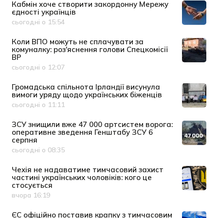
Кабмін хоче створити закордонну Мережу
єдності українців
сьогодні о 15:54
Дата публікації
Коли ВПО можуть не сплачувати за
комуналку: роз'яснення голови Спецкомісії
ВР
сьогодні о 12:07
Дата публікації
Громадська спільнота Ірландії висунула
вимоги уряду щодо українських біженців
сьогодні о 11:11
Дата публікації
ЗСУ знищили вже 47 000 артсистем ворога:
оперативне зведення Генштабу ЗСУ 6
серпня
сьогодні о 08:35
Дата публікації
Чехія не надаватиме тимчасовий захист
частині українських чоловіків: кого це
стосується
вчора 16:19
Дата публікації
ЄС офіційно поставив крапку з тимчасовим