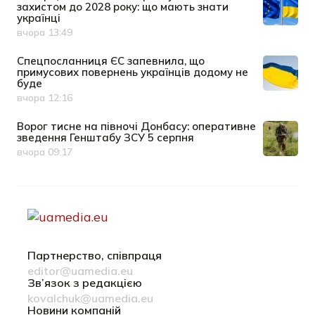
захистом до 2028 року: що мають знати
українці
вчора 13:49
Дата публікації
Спецпосланниця ЄС запевнила, що
примусових повернень українців додому не
буде
вчора 12:16
Дата публікації
Ворог тисне на півночі Донбасу: оперативне
зведення Генштабу ЗСУ 5 серпня
вчора 09:17
Дата публікації
Партнерство, співпраця
editor@uamedia.eu
Зв’язок з редакцією
kovalchuk@uamedia.eu
Новини компаній