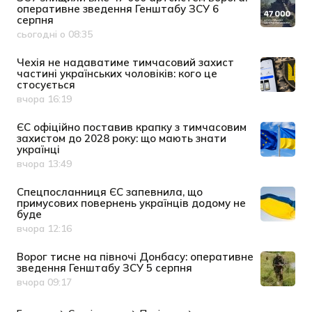
оперативне зведення Генштабу ЗСУ 6
серпня
сьогодні о 08:35
Дата публікації
Чехія не надаватиме тимчасовий захист
частині українських чоловіків: кого це
стосується
вчора 16:19
Дата публікації
ЄС офіційно поставив крапку з тимчасовим
захистом до 2028 року: що мають знати
українці
вчора 13:49
Дата публікації
Спецпосланниця ЄС запевнила, що
примусових повернень українців додому не
буде
вчора 12:16
Дата публікації
Ворог тисне на півночі Донбасу: оперативне
зведення Генштабу ЗСУ 5 серпня
вчора 09:17
Дата публікації