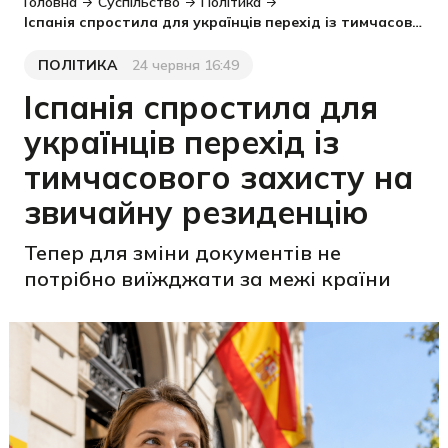
Головна
Суспільство
Політика
Іспанія спростила для українців перехід із тимчасового захисту на звичайну резиденцію
ПОЛІТИКА
24 червня 16:49
Категорія
Дата публікації
Іспанія спростила для
українців перехід із
тимчасового захисту на
звичайну резиденцію
Тепер для зміни документів не
потрібно виїжджати за межі країни