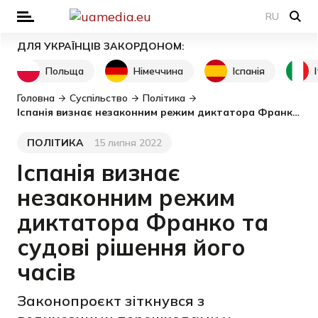
RU
ДЛЯ УКРАЇНЦІВ ЗАКОРДОНОМ:
Польща
Німеччина
Іспанія
Головна
Суспільство
Політика
Іспанія визнає незаконним режим диктатора Франко та судові рішення його часів
ПОЛІТИКА
15 липня 2022
Категорія
Дата публікації
Іспанія визнає
незаконним режим
диктатора Франко та
судові рішення його
часів
Законопроєкт зіткнувся з