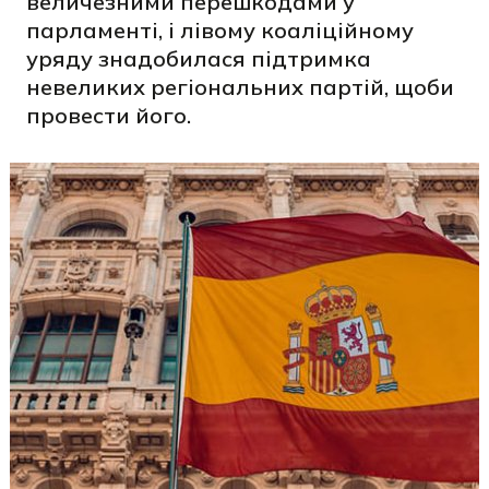
величезними перешкодами у
парламенті, і лівому коаліційному
уряду знадобилася підтримка
невеликих регіональних партій, щоби
провести його.