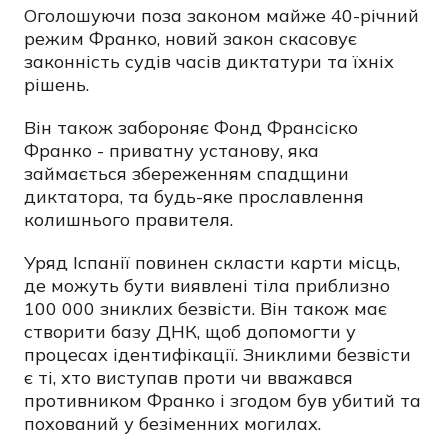
Оголошуючи поза законом майже 40-річний
режим Франко, новий закон скасовує
законність судів часів диктатури та їхніх
рішень.
Він також забороняє Фонд Франсіско
Франко - приватну установу, яка
займається збереженням спадщини
диктатора, та будь-яке прославлення
колишнього правителя.
Уряд Іспанії повинен скласти карти місць,
де можуть бути виявлені тіла приблизно
100 000 зниклих безвісти. Він також має
створити базу ДНК, щоб допомогти у
процесах ідентифікації. Зниклими безвісти
є ті, хто виступав проти чи вважався
противником Франко і згодом був убитий та
похований у безіменних могилах.