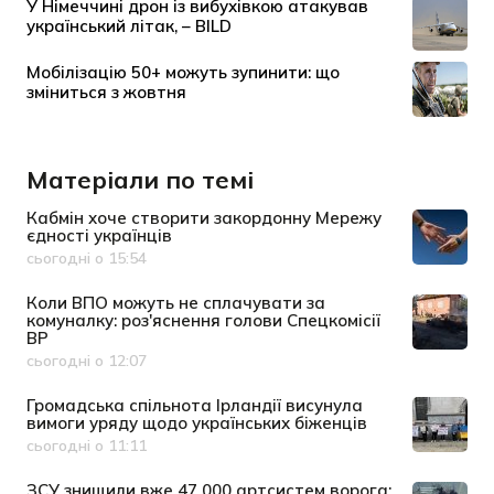
Матеріали по темі
Кабмін хоче створити закордонну Мережу
єдності українців
сьогодні о 15:54
Дата публікації
Коли ВПО можуть не сплачувати за
комуналку: роз'яснення голови Спецкомісії
ВР
сьогодні о 12:07
Дата публікації
Громадська спільнота Ірландії висунула
вимоги уряду щодо українських біженців
сьогодні о 11:11
Дата публікації
ЗСУ знищили вже 47 000 артсистем ворога: