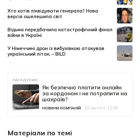
НАГАДУЄМО
Як безпечно платити онлайн
за кордоном і не потрапити на
шахраїв?
10 лютого 12:36
НОВИНИ КОМПАНІЙ
Категорія
Дата публікації
Матеріали по темі