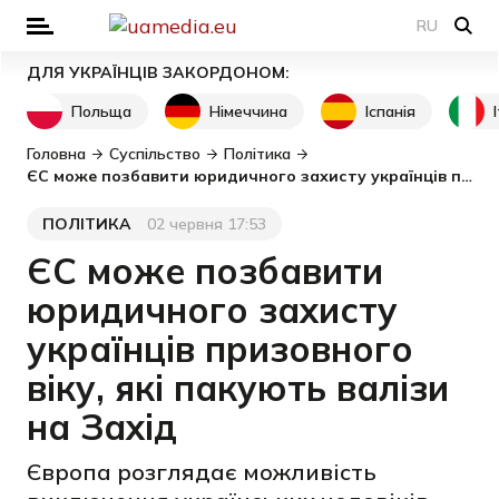
RU
ДЛЯ УКРАЇНЦІВ ЗАКОРДОНОМ:
Польща
Німеччина
Іспанія
Головна
Суспільство
Політика
ЄС може позбавити юридичного захисту українців призовного віку, які пакують валізи на Захід
ПОЛІТИКА
02 червня 17:53
Категорія
Дата публікації
ЄС може позбавити
юридичного захисту
українців призовного
віку, які пакують валізи
на Захід
Європа розглядає можливість