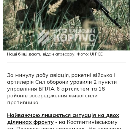
Наші бійці дають відсіч агресору. Фото: UI PCE
За минулу добу авіація, ракетні війська і
артилерія Сил оборони уразили 2 пункти
управління БПЛА, 6 артсистем та 18
районів зосередження живої сили
противника.
Найважчою лишається ситуація на двох
ділянках фронту
- на Костянтинівському
та Покровському напрямках. На першому