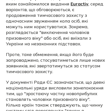
яким ознайомилося видання
Euractiv
, серед
варіантів, що обговорюються, є
продовження тимчасового захисту з
одночасним звуженням кола осіб, які
можуть ним користуватися. Зокрема,
розглядається "виключення чоловіків
призовного віку" або осіб, які виїхали з
України на незаконних підставах.
Проте, таке обмеження, якщо його буде
запроваджено, стосуватиметься лише нових
заявників, які звертатимуться за статусом
тимчасового захисту.
У документі Ради ЄС зазначається, що деякі
національні уряди висловили занепокоєння
тим, що "зростаючу частку новоприбулих
становлять чоловіки призовного віку".
Кілька країн також стверджують, що чинну
систему слід переглянути "також в