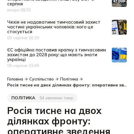
серпня
вчора 08:35
Дата публікації
Чехія не надаватиме тимчасовий захист
частині українських чоловіків: кого це
стосується
05 серпня 16:19
Дата публікації
ЄС офіційно поставив крапку з тимчасовим
захистом до 2028 року: що мають знати
українці
05 серпня 13:49
Дата публікації
Головна
Суспільство
Політика
Росія тисне на двох ділянках фронту: оперативне зведення Генштабу ЗСУ 7 серпня
ПОЛІТИКА
54 хвилини тому
Категорія
Дата публікації
Росія тисне на двох
ділянках фронту:
оперативне зведення