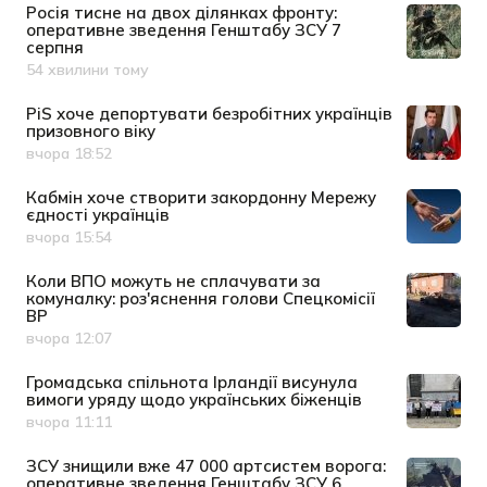
Росія тисне на двох ділянках фронту:
оперативне зведення Генштабу ЗСУ 7
серпня
54 хвилини тому
Дата публікації
PiS хоче депортувати безробітних українців
призовного віку
вчора 18:52
Дата публікації
Кабмін хоче створити закордонну Мережу
єдності українців
вчора 15:54
Дата публікації
Коли ВПО можуть не сплачувати за
комуналку: роз'яснення голови Спецкомісії
ВР
вчора 12:07
Дата публікації
Громадська спільнота Ірландії висунула
вимоги уряду щодо українських біженців
вчора 11:11
Дата публікації
ЗСУ знищили вже 47 000 артсистем ворога:
оперативне зведення Генштабу ЗСУ 6