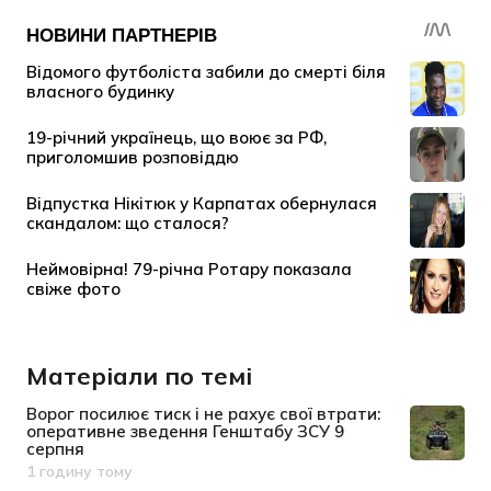
Матеріали по темі
Ворог посилює тиск і не рахує свої втрати:
оперативне зведення Генштабу ЗСУ 9
серпня
1 годину тому
Дата публікації