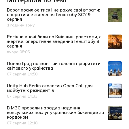
Матеріали по темі
Ворог посилює тиск і не рахує свої втрати:
оперативне зведення Генштабу ЗСУ 9
серпня
1 годину тому
Дата публікації
Росіяни вночі били по Київщині ракетами, є
жертви: оперативне зведення Генштабу 8
серпня
вчора 08:06
Дата публікації
Павло Грод назвав три головні пріоритети
світового українства
07 серпня 14:58
Дата публікації
Unity Hub Berlin оголосив Open Call для
майбутніх резидентів
07 серпня 14:33
Дата публікації
В МЗС провели нараду з надання
консульских послуг українським біженцям за
кордоном
07 серпня 12:18
Дата публікації