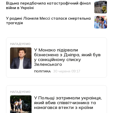
НАГАДУЄМО
У Монако підірвали
бізнесмена з Дніпра, який був
у санкційному списку
Зеленського
30 червня 09:17
ПОЛІТИКА
Категорія
Дата публікації
НАГАДУЄМО
У Польщі затримали украінця,
який вбив співвітчизника та
намагався втекти з країни