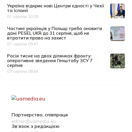
Україна відкриє нові Центри єдності у Чехії
та Іспанії
07 серпня 10:39
Дата публікації
Частині українців у Польщі треба оновити
дані PESEL UKR до 31 серпня, щоб не
втратити право на захист
07 серпня 09:47
Дата публікації
Росія тисне на двох ділянках фронту:
оперативне зведення Генштабу ЗСУ 7
серпня
07 серпня 08:44
Дата публікації
Партнерство, співпраця
editor@uamedia.eu
Зв’язок з редакцією