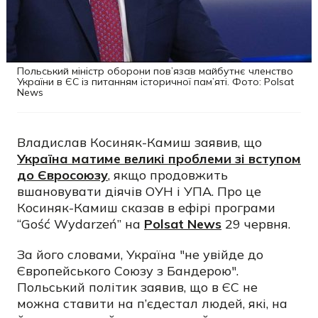
Польський міністр оборони пов’язав майбутнє членство
України в ЄС із питанням історичної пам’яті. Фото: Polsat
News
Владислав Косиняк-Камиш заявив, що
Україна матиме великі проблеми зі вступом
до Євросоюзу
, якщо продовжить
вшановувати діячів ОУН і УПА. Про це
Косиняк-Камиш сказав в ефірі програми
“Gość Wydarzeń” на
Polsat News
29 червня.
За його словами, Україна "не увійде до
Європейського Союзу з Бандерою".
Польський політик заявив, що в ЄС не
можна ставити на п’єдестал людей, які, на