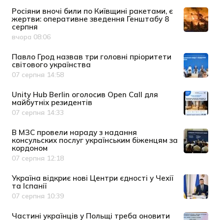
Росіяни вночі били по Київщині ракетами, є
жертви: оперативне зведення Генштабу 8
серпня
вчора 08:06
Дата публікації
Павло Грод назвав три головні пріоритети
світового українства
07 серпня 14:58
Дата публікації
Unity Hub Berlin оголосив Open Call для
майбутніх резидентів
07 серпня 14:33
Дата публікації
В МЗС провели нараду з надання
консульских послуг українським біженцям за
кордоном
07 серпня 12:18
Дата публікації
Україна відкриє нові Центри єдності у Чехії
та Іспанії
07 серпня 10:39
Дата публікації
Частині українців у Польщі треба оновити