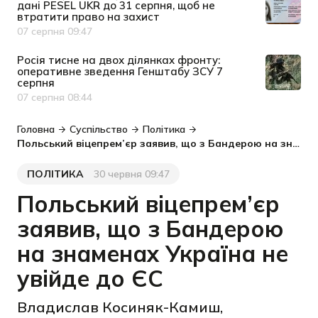
дані PESEL UKR до 31 серпня, щоб не
втратити право на захист
07 серпня 09:47
Дата публікації
Росія тисне на двох ділянках фронту:
оперативне зведення Генштабу ЗСУ 7
серпня
07 серпня 08:44
Дата публікації
Головна
Суспільство
Політика
Польський віцепрем’єр заявив, що з Бандерою на знаменах Україна не увійде до ЄС
ПОЛІТИКА
30 червня 09:47
Категорія
Дата публікації
Польський віцепрем’єр
заявив, що з Бандерою
на знаменах Україна не
увійде до ЄС
Владислав Косиняк-Камиш,