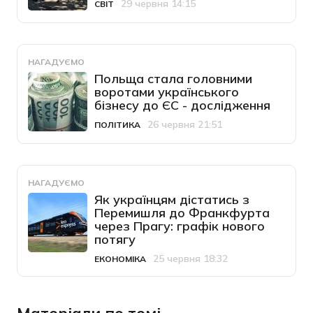
29 червня 14:15
СВІТ
Категорія
Дата публікації
НАГАДУЄМО
Польща стала головними
воротами українського
бізнесу до ЄС - дослідження
26 червня 21:51
ПОЛІТИКА
Категорія
Дата публікації
НАГАДУЄМО
Як українцям дістатись з
Перемишля до Франкфурта
через Прагу: графік нового
потягу
25 червня 18:32
ЕКОНОМІКА
Категорія
Дата публікації