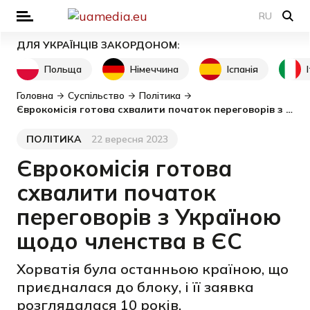
RU
ДЛЯ УКРАЇНЦІВ ЗАКОРДОНОМ:
Польща
Німеччина
Іспанія
Головна
Суспільство
Політика
Єврокомісія готова схвалити початок переговорів з Україною щодо членства в ЄС
ПОЛІТИКА
22 вересня 2023
Категорія
Дата публікації
Єврокомісія готова
схвалити початок
переговорів з Україною
щодо членства в ЄС
Хорватія була останньою країною, що
приєдналася до блоку, і її заявка
розглядалася 10 років.