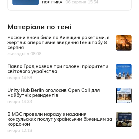
06 серпня 15:54
ПОЛІТИКА
Категорія
Дата публікації
Матеріали по темі
Росіяни вночі били по Київщині ракетами, є
жертви: оперативне зведення Генштабу 8
серпня
сьогодні о 08:06
Дата публікації
Павло Грод назвав три головні пріоритети
світового українства
вчора 14:58
Дата публікації
Unity Hub Berlin оголосив Open Call для
майбутніх резидентів
вчора 14:33
Дата публікації
В МЗС провели нараду з надання
консульских послуг українським біженцям за
кордоном
вчора 12:18
Дата публікації