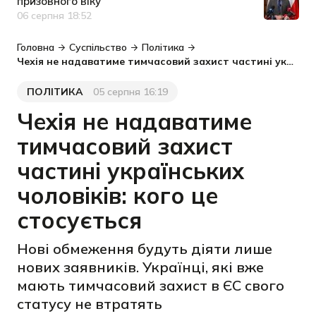
призовного віку
06 серпня 18:52
Дата публікації
Головна
Суспільство
Політика
Чехія не надаватиме тимчасовий захист частині українських чоловіків: кого це стосується
ПОЛІТИКА
05 серпня 16:19
Категорія
Дата публікації
Чехія не надаватиме
тимчасовий захист
частині українських
чоловіків: кого це
стосується
Нові обмеження будуть діяти лише
нових заявників. Українці, які вже
мають тимчасовий захист в ЄС свого
статусу не втратять