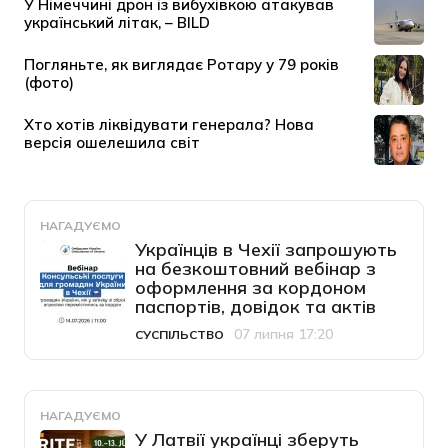
НАГАДУЄМО
Українців в Чехії запрошують
на безкоштовний вебінар з
оформлення за кордоном
паспортів, довідок та актів
07 липня 17:20
СУСПІЛЬСТВО
Категорія
Дата публікації
НАГАДУЄМО
У Латвії українці зберуть