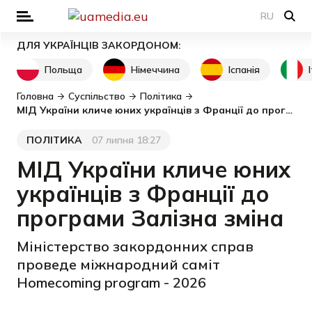
RU
ДЛЯ УКРАЇНЦІВ ЗАКОРДОНОМ:
Польща
Німеччина
Іспанія
Головна
Суспільство
Політика
МІД України кличе юних українців з Франції до програми Залізна зміна
ПОЛІТИКА
07 липня 18:27
Категорія
Дата публікації
МІД України кличе юних
українців з Франції до
програми Залізна зміна
Міністерство закордонних справ
проведе міжнародний саміт
Homecoming program - 2026