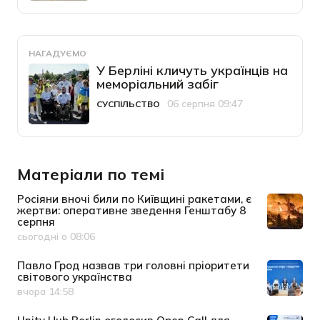
НАГАДУЄМО
У Берліні кличуть українців на
меморіальний забіг
06 серпня 09:47
СУСПІЛЬСТВО
Категорія
Дата публікації
Матеріали по темі
Росіяни вночі били по Київщині ракетами, є
жертви: оперативне зведення Генштабу 8
серпня
сьогодні о 08:06
Дата публікації
Павло Грод назвав три головні пріоритети
світового українства
вчора 14:58
Дата публікації