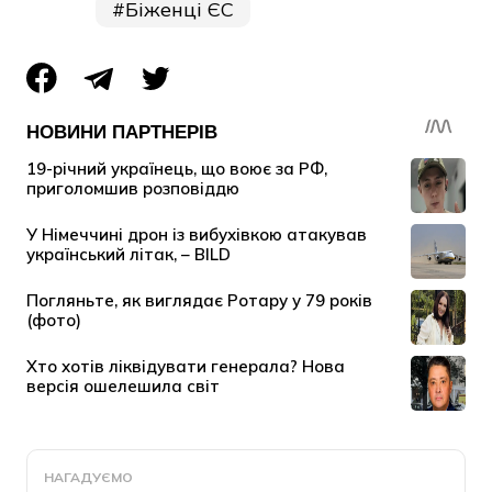
Біженці ЄС
НАГАДУЄМО