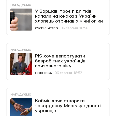
НАГАДУЄМО
У Варшаві троє підлітків
напали на юнака з України:
хлопець отримав хімічні опіки
06 серпня 16:56
СУСПІЛЬСТВО
Категорія
Дата публікації
НАГАДУЄМО
PiS хоче депортувати
безробітних українців
призовного віку
06 серпня 18:52
ПОЛІТИКА
Категорія
Дата публікації
НАГАДУЄМО
Кабмін хоче створити
закордонну Мережу єдності
українців