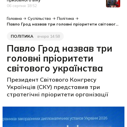
06 серпня 18:52
Дата публікації
Головна
Суспільство
Політика
Павло Грод назвав три головні пріоритети світового українства
ПОЛІТИКА
вчора 14:58
Категорія
Дата публікації
Павло Грод назвав три
головні пріоритети
світового українства
Президент Світового Конгресу
Українців (СКУ) представив три
стратегічні пріоритети організації