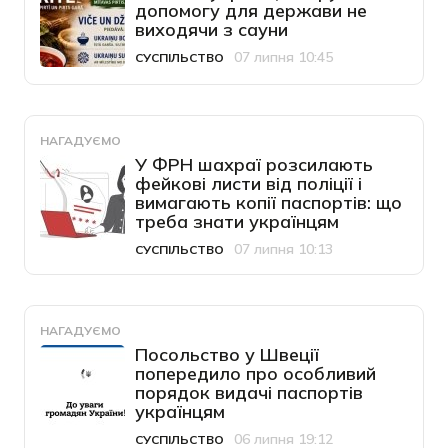
допомогу для держави не
виходячи з сауни
07 липня 10:45
СУСПІЛЬСТВО
Категорія
Дата публікації
НАГАДУЄМО
У ФРН шахраї розсилають
фейкові листи від поліції і
вимагають копії паспортів: що
треба знати українцям
07 липня 10:13
СУСПІЛЬСТВО
Категорія
Дата публікації
НАГАДУЄМО
Посольство у Швеції
попередило про особливий
порядок видачі паспортів
українцям
06 липня 19:12
СУСПІЛЬСТВО
Категорія
Дата публікації