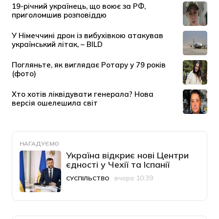
НАГАДУЄМО
Україна відкриє нові Центри
єдності у Чехії та Іспанії
вчора 10:39
СУСПІЛЬСТВО
Категорія
Дата публікації