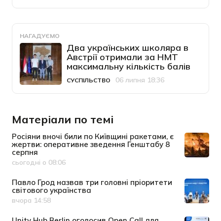
НАГАДУЄМО
Два українських школяра в
Австрії отримали за НМТ
максимальну кількість балів
06 липня 18:36
СУСПІЛЬСТВО
Категорія
Дата публікації
Матеріали по темі
Росіяни вночі били по Київщині ракетами, є
жертви: оперативне зведення Генштабу 8
серпня
сьогодні о 08:06
Дата публікації
Павло Грод назвав три головні пріоритети
світового українства
вчора 14:58
Дата публікації
Unity Hub Berlin оголосив Open Call для