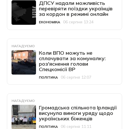
ДПСУ надали можливість
перевіряти поїздки українців
за кордон в режимі онлайн
06 серпня 13:24
ЕКОНОМІКА
Категорія
Дата публікації
НАГАДУЄМО
Коли ВПО можуть не
сплачувати за комуналку:
роз'яснення голови
Спецкомісії ВР
06 серпня 12:07
ПОЛІТИКА
Категорія
Дата публікації
НАГАДУЄМО
Громадська спільнота Ірландії
висунула вимоги уряду щодо
українських біженців
06 серпня 11:11
ПОЛІТИКА
Категорія
Дата публікації