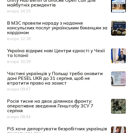
Unity Hub Berlin оголосив Open Call для
майбутніх резидентів
вчора 14:33
Дата публікації
В МЗС провели нараду з надання
консульских послуг українським біженцям за
кордоном
вчора 12:18
Дата публікації
Україна відкриє нові Центри єдності у Чехії
та Іспанії
вчора 10:39
Дата публікації
Частині українців у Польщі треба оновити
дані PESEL UKR до 31 серпня, щоб не
втратити право на захист
вчора 09:47
Дата публікації
Росія тисне на двох ділянках фронту:
оперативне зведення Генштабу ЗСУ 7
серпня
вчора 08:44
Дата публікації
PiS хоче депортувати безробітних українців