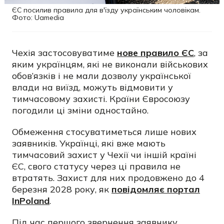
ЄС посилив правила для в'їзду українським чоловікам.
Фото: Uamedia
Чехія застосовуватиме
нове правило ЄС
, за
яким українцям, які не виконали військових
обов’язків і не мали дозволу української
влади на виїзд, можуть відмовити у
тимчасовому захисті. Країни Євросоюзу
погодили ці зміни одностайно.
Обмеження стосуватиметься лише нових
заявників. Українці, які вже мають
тимчасовий захист у Чехії чи іншій країні
ЄС, свого статусу через ці правила не
втратять. Захист для них продовжено до 4
березня 2028 року, як
повідомляє портал
InPoland
.
Під час першого звернення заявнику