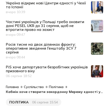
Україна відкриє нові Центри єдності у Чехії
та Іспанії
вчора 10:39
Дата публікації
Частині українців у Польщі треба оновити
дані PESEL UKR до 31 серпня, щоб не
втратити право на захист
вчора 09:47
Дата публікації
Росія тисне на двох ділянках фронту:
оперативне зведення Генштабу ЗСУ 7
серпня
вчора 08:44
Дата публікації
PiS хоче депортувати безробітних українців
призовного віку
06 серпня 18:52
Дата публікації
Головна
Суспільство
Політика
Кабмін хоче створити закордонну Мережу єдності українців
ПОЛІТИКА
06 серпня 15:54
Категорія
Дата публікації