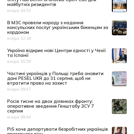
майбутніх резидентів
вчора 14:33
Дата публікації
В МЗС провели нараду з надання
консульских послуг українським біженцям за
кордоном
вчора 12:18
Дата публікації
Україна відкриє нові Центри єдності у Чехії
та Іспанії
вчора 10:39
Дата публікації
Частині українців у Польщі треба оновити
дані PESEL UKR до 31 серпня, щоб не
втратити право на захист
вчора 09:47
Дата публікації
Росія тисне на двох ділянках фронту:
оперативне зведення Генштабу ЗСУ 7
серпня
вчора 08:44
Дата публікації
PiS хоче депортувати безробітних українців
призовного віку