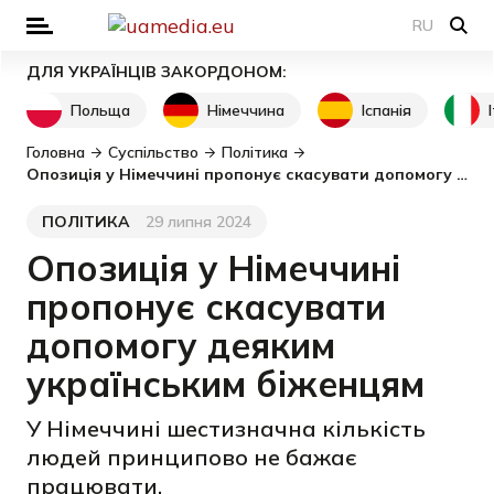
RU
ДЛЯ УКРАЇНЦІВ ЗАКОРДОНОМ:
Польща
Німеччина
Іспанія
Головна
Суспільство
Політика
Опозиція у Німеччині пропонує скасувати допомогу деяким українським біженцям
ПОЛІТИКА
29 липня 2024
Категорія
Дата публікації
Опозиція у Німеччині
пропонує скасувати
допомогу деяким
українським біженцям
У Німеччині шестизначна кількість
людей принципово не бажає
працювати.