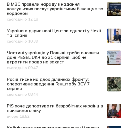
В МЗС провели нараду з надання
консульских послуг українським біженцям за
кордоном
сьогодні о 12:18
Дата публікації
Україна відкриє нові Центри єдності у Чехії
та Іспанії
сьогодні о 10:39
Дата публікації
Частині українців у Польщі треба оновити
дані PESEL UKR до 31 серпня, щоб не
втратити право на захист
сьогодні о 09:47
Дата публікації
Росія тисне на двох ділянках фронту:
оперативне зведення Генштабу ЗСУ 7
серпня
сьогодні о 08:44
Дата публікації
PiS хоче депортувати безробітних українців
призовного віку
вчора 18:52
Дата публікації
Кабмін хоче створити закордонну Мережу