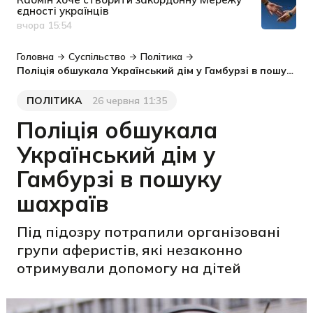
єдності українців
вчора 15:54
Дата публікації
Головна
Суспільство
Політика
Поліція обшукала Український дім у Гамбурзі в пошуку шахраїв
ПОЛІТИКА
26 червня 11:35
Категорія
Дата публікації
Поліція обшукала
Український дім у
Гамбурзі в пошуку
шахраїв
Під підозру потрапили організовані
групи аферистів, які незаконно
отримували допомогу на дітей