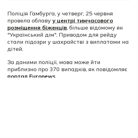
Поліція Гамбурга, у четверг, 25 червня
провела облаву
у центрі тимчасового
розміщення біженців
, більше відомому як
"Український дім". Приводом для рейду
стали підозри у шахрайстві з виплатами на
дітей.
За даними поліції, мова може йти
приблизно про 370 випадків, як повідомляє
портал Еuronews
.
За даними слідства, за цим стоять
організовані злочинні угруповання з-за меж
Німеччини. Злочинці видають себе за
українських біженців, щоб незаконно
отримувати соціальні виплати у ФРН та
Польщі.