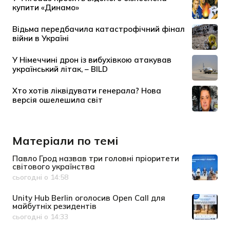
Матеріали по темі
Павло Грод назвав три головні пріоритети
світового українства
сьогодні о 14:58
Дата публікації
Unity Hub Berlin оголосив Open Call для
майбутніх резидентів
сьогодні о 14:33
Дата публікації