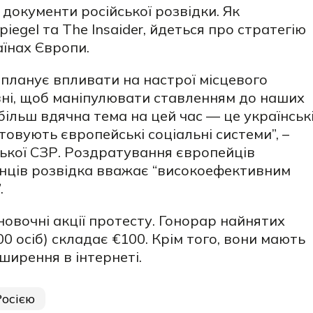
 документи російської розвідки. Як
egel та The Insaider, йдеться про стратегію
аїнах Європи.
 планує впливати на настрої місцевого
вні, щоб маніпулювати ставленням до наших
ільш вдячна тема на цей час — це українськ
товують європейські соціальні системи”, –
ської СЗР. Роздратування європейців
нців розвідка вважає “високоефективним
.
овочні акції протесту. Гонорар найнятих
0 осіб) складає €100. Крім того, вони мають
ширення в інтернеті.
Росією