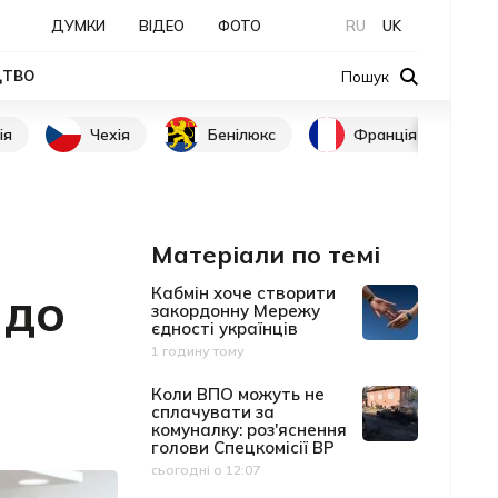
ДУМКИ
ВІДЕО
ФОТО
RU
UK
ЦТВО
Пошук
ія
Чехія
Бенілюкс
Франція
Матеріали по темі
 до
Кабмін хоче створити
закордонну Мережу
єдності українців
1 годину тому
Дата публікації
Коли ВПО можуть не
сплачувати за
комуналку: роз'яснення
голови Спецкомісії ВР
сьогодні о 12:07
Дата публікації