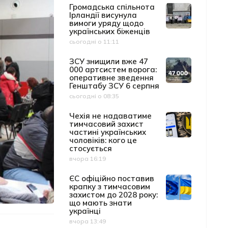
Громадська спільнота
Ірландії висунула
вимоги уряду щодо
українських біженців
сьогодні о 11:11
Дата публікації
ЗСУ знищили вже 47
000 артсистем ворога:
оперативне зведення
Генштабу ЗСУ 6 серпня
сьогодні о 08:35
Дата публікації
Чехія не надаватиме
тимчасовий захист
частині українських
чоловіків: кого це
стосується
вчора 16:19
Дата публікації
ЄС офіційно поставив
крапку з тимчасовим
захистом до 2028 року:
що мають знати
українці
вчора 13:49
Дата публікації