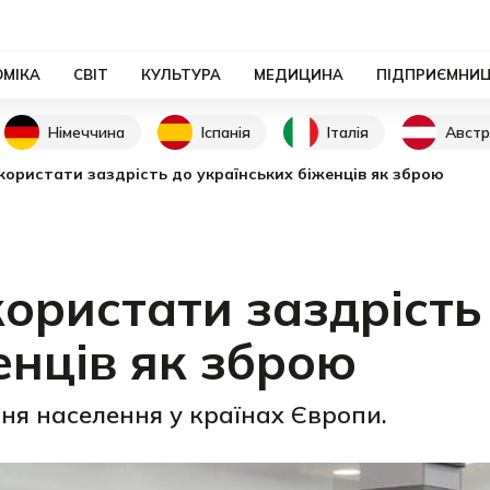
ОМІКА
СВІТ
КУЛЬТУРА
МЕДИЦИНА
ПІДПРИЄМНИ
Німеччина
Іспанія
Італія
Австр
користати заздрість до українських біженців як зброю
користати заздрість
енців як зброю
ня населення у країнах Європи.