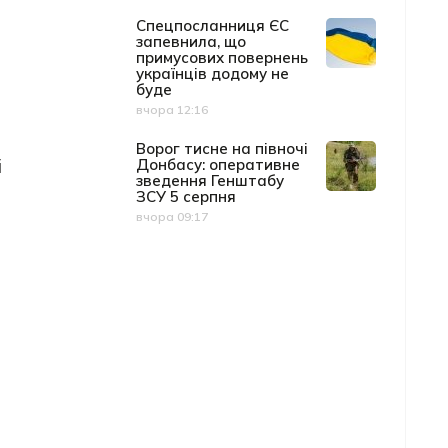
Спецпосланниця ЄС
запевнила, що
примусових повернень
українців додому не
буде
вчора 12:16
Дата публікації
Ворог тисне на півночі
і
Донбасу: оперативне
зведення Генштабу
ЗСУ 5 серпня
вчора 09:17
Дата публікації