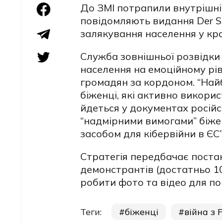
До ЗМІ потрапили
внутрішні
повідомляють видання Der Spi
залякування населення у кр
Служба зовнішньої розвідки
населення на емоційному рі
громадян за кордоном. “Найб
біженці, які активно викорис
йдеться у документах росій
“надмірними вимогами” біже
засобом для кібервійни в ЄС”
Стратегія передбачає постан
демонстрантів (достатньо 10
робити фото та відео для по
Теги:
біженці
війна з 