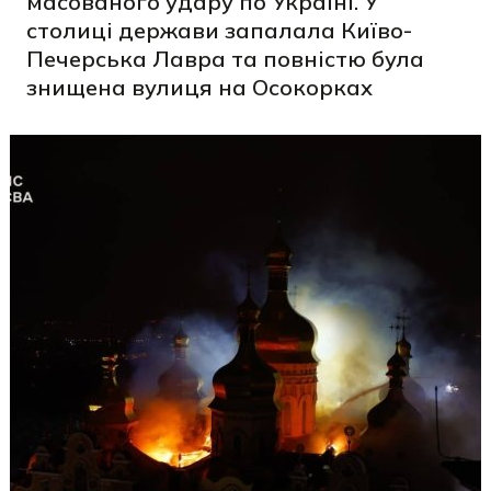
масованого удару по Україні. У
столиці держави запалала Київо-
Печерська Лавра та повністю була
знищена вулиця на Осокорках