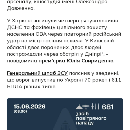
арсеналу, кіностудія імені Олександра
Довженка.
У Харкові загинули четверо рятувальників
ДСНС та фахівець цивільного захисту
населення ОВА через повторний російський
удар на місці гасіння пожежі. У Київській
області двоє поранених, двоє людей
постраждали через обстріл у Дніпрі", -
повідомила
прем'єрка Юлія Свириденко
.
Генеральний штаб ЗСУ
пояснив у зведенні,
що ворог випустив по Україні 70 ракет і 611
БПЛА різних типів.