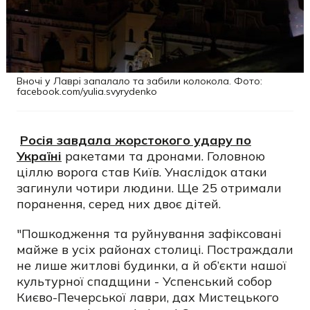
Вночі у Лаврі запалало та забили колокола. Фото:
facebook.com/yulia.svyrydenko
Росія завдала жорстокого удару по
Україні
ракетами та дронами. Головною
ціллю ворога став Київ. Унаслідок атаки
загинули чотири людини. Ще 25 отримали
поранення, серед них двоє дітей.
"Пошкодження та руйнування зафіксовані
майже в усіх районах столиці. Постраждали
не лише житлові будинки, а й об’єкти нашої
культурної спадщини - Успенський собор
Києво-Печерської лаври, дах Мистецького