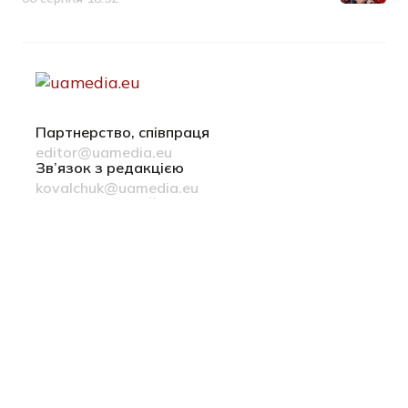
Дата публікації
Партнерство, співпраця
editor@uamedia.eu
Зв’язок з редакцією
kovalchuk@uamedia.eu
Новини компаній
Матеріали у розділі Новини компаній публікуються на
правах реклами
Політика конфіденційності
Русский язык
© 2022-2026 uamedia.eu
ideil.
зроблено в