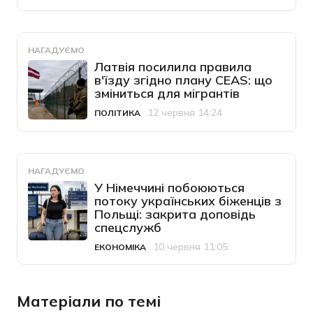
НАГАДУЄМО
Латвія посилила правила
в'їзду згідно плану CEAS: що
зміниться для мігрантів
12 червня 14:24
ПОЛІТИКА
Категорія
Дата публікації
НАГАДУЄМО
У Німеччині побоюються
потоку українських біженців з
Польщі: закрита доповідь
спецслужб
10 червня 11:05
ЕКОНОМІКА
Категорія
Дата публікації
Матеріали по темі