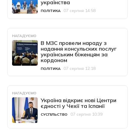
українства
07 серпня 14:58
ПОЛІТИКА
Категорія
Дата публікації
НАГАДУЄМО
В МЗС провели нараду з
надання консульских послуг
українським біженцям за
кордоном
07 серпня 12:18
ПОЛІТИКА
Категорія
Дата публікації
НАГАДУЄМО
Україна відкриє нові Центри
єдності у Чехії та Іспанії
07 серпня 10:39
СУСПІЛЬСТВО
Категорія
Дата публікації