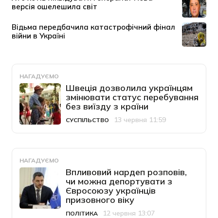
НАГАДУЄМО
Швеція дозволила українцям
змінювати статус перебування
без виїзду з країни
13 червня 11:59
СУСПІЛЬСТВО
Категорія
Дата публікації
НАГАДУЄМО
Впливовий нардеп розповів,
чи можна депортувати з
Євросоюзу українців
призовного віку
12 червня 13:07
ПОЛІТИКА
Категорія
Дата публікації