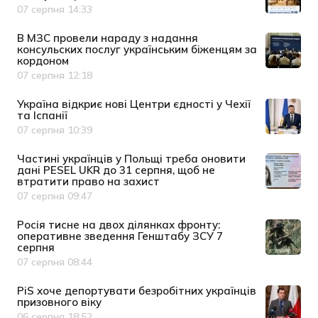
07 серпня 14:33
Дата публікації
В МЗС провели нараду з надання
консульских послуг українським біженцям за
кордоном
07 серпня 12:18
Дата публікації
Україна відкриє нові Центри єдності у Чехії
та Іспанії
07 серпня 10:39
Дата публікації
Частині українців у Польщі треба оновити
дані PESEL UKR до 31 серпня, щоб не
втратити право на захист
07 серпня 09:47
Дата публікації
Росія тисне на двох ділянках фронту:
оперативне зведення Генштабу ЗСУ 7
серпня
07 серпня 08:44
Дата публікації
PiS хоче депортувати безробітних українців
призовного віку
06 серпня 18:52