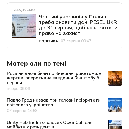
НАГАДУЄМО
Частині українців у Польщі
треба оновити дані PESEL UKR
до 31 серпня, щоб не втратити
право на захист
07 серпня 09:47
ПОЛІТИКА
Категорія
Дата публікації
Матеріали по темі
Росіяни вночі били по Київщині ракетами, є
жертви: оперативне зведення Генштабу 8
серпня
вчора 08:06
Дата публікації
Павло Грод назвав три головні пріоритети
світового українства
07 серпня 14:58
Дата публікації
Unity Hub Berlin оголосив Open Call для
майбутніх резидентів