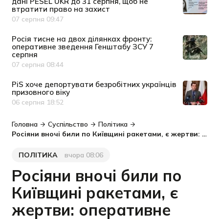
дані PESEL UKR до 31 серпня, щоб не
втратити право на захист
07 серпня 09:47
Дата публікації
Росія тисне на двох ділянках фронту:
оперативне зведення Генштабу ЗСУ 7
серпня
07 серпня 08:44
Дата публікації
PiS хоче депортувати безробітних українців
призовного віку
06 серпня 18:52
Дата публікації
Головна
Суспільство
Політика
Росіяни вночі били по Київщині ракетами, є жертви: оперативне зведення Генштабу 8 серпня
ПОЛІТИКА
вчора 08:06
Категорія
Дата публікації
Росіяни вночі били по
Київщині ракетами, є
жертви: оперативне