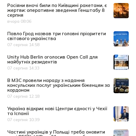
Росіяни вночі били по Київщині ракетами, є
жертви: оперативне зведення Генштабу 8
серпня
вчора 08:06
Дата публікації
Павло Грод назвав три головні пріоритети
світового українства
07 серпня 14:58
Дата публікації
Unity Hub Berlin оголосив Open Call для
майбутніх резидентів
07 серпня 14:33
Дата публікації
В МЗС провели нараду з надання
консульских послуг українським біженцям за
кордоном
07 серпня 12:18
Дата публікації
Україна відкриє нові Центри єдності у Чехії
та Іспанії
07 серпня 10:39
Дата публікації
Частині українців у Польщі треба оновити