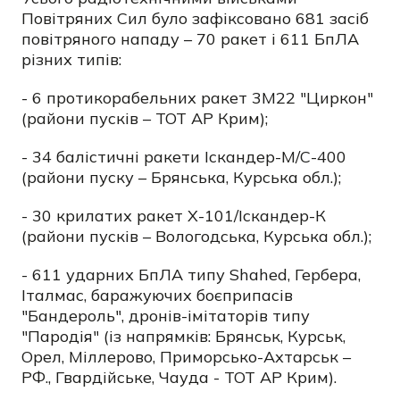
Повітряних Сил було зафіксовано 681 засіб
повітряного нападу – 70 ракет і 611 БпЛА
різних типів:
- 6 протикорабельних ракет 3М22 "Циркон"
(райони пусків – ТОТ АР Крим);
- 34 балістичні ракети Іскандер-М/С-400
(райони пуску – Брянська, Курська обл.);
- 30 крилатих ракет Х-101/Іскандер-К
(райони пусків – Вологодська, Курська обл.);
- 611 ударних БпЛА типу Shahed, Гербера,
Італмас, баражуючих боєприпасів
"Бандероль", дронів-імітаторів типу
"Пародія" (із напрямків: Брянськ, Курськ,
Орел, Міллерово, Приморсько-Ахтарськ –
РФ., Гвардійське, Чауда - ТОТ АР Крим).