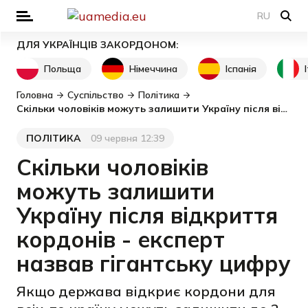
RU
ДЛЯ УКРАЇНЦІВ ЗАКОРДОНОМ:
Польща
Німеччина
Іспанія
Головна
Суспільство
Політика
Скільки чоловіків можуть залишити Україну після відкриття кордонів - експерт назвав гігантську цифру
ПОЛІТИКА
09 червня 12:39
Категорія
Дата публікації
Скільки чоловіків
можуть залишити
Україну після відкриття
кордонів - експерт
назвав гігантську цифру
Якщо держава відкриє кордони для