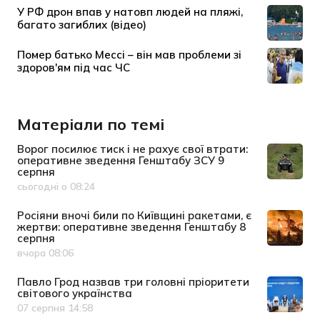
Матеріали по темі
Ворог посилює тиск і не рахує свої втрати:
оперативне зведення Генштабу ЗСУ 9
серпня
сьогодні о 08:24
Дата публікації
Росіяни вночі били по Київщині ракетами, є
жертви: оперативне зведення Генштабу 8
серпня
вчора 08:06
Дата публікації
Павло Грод назвав три головні пріоритети
світового українства
07 серпня 14:58
Дата публікації