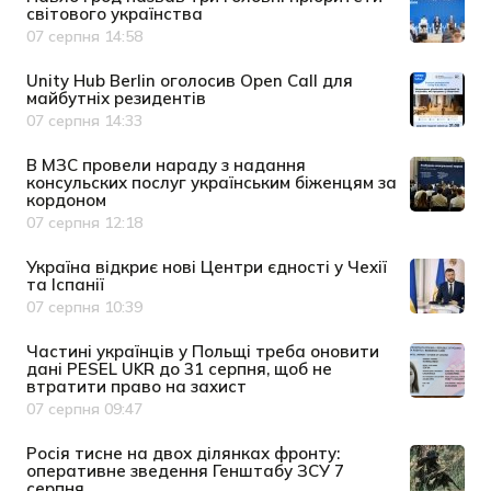
світового українства
07 серпня 14:58
Дата публікації
Unity Hub Berlin оголосив Open Call для
майбутніх резидентів
07 серпня 14:33
Дата публікації
В МЗС провели нараду з надання
консульских послуг українським біженцям за
кордоном
07 серпня 12:18
Дата публікації
Україна відкриє нові Центри єдності у Чехії
та Іспанії
07 серпня 10:39
Дата публікації
Частині українців у Польщі треба оновити
дані PESEL UKR до 31 серпня, щоб не
втратити право на захист
07 серпня 09:47
Дата публікації
Росія тисне на двох ділянках фронту:
оперативне зведення Генштабу ЗСУ 7
серпня