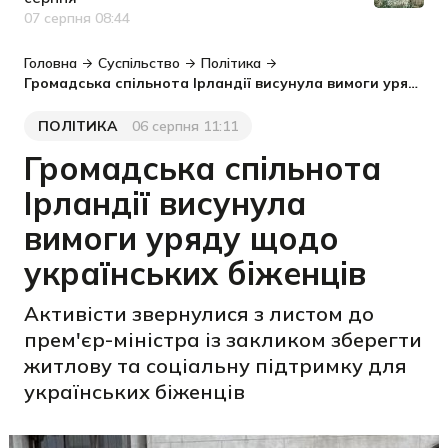
07 серпня 08:44
Дата публікації
Головна
Суспільство
Політика
Громадська спільнота Ірландії висунула вимоги уряду щодо українських біженців
ПОЛІТИКА
06 серпня 11:11
Категорія
Дата публікації
Громадська спільнота
Ірландії висунула
вимоги уряду щодо
українських біженців
Активісти звернулися з листом до
прем'єр-міністра із закликом зберегти
житлову та соціальну підтримку для
українських біженців