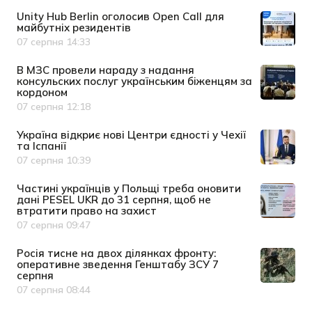
Unity Hub Berlin оголосив Open Call для
майбутніх резидентів
07 серпня 14:33
Дата публікації
В МЗС провели нараду з надання
консульских послуг українським біженцям за
кордоном
07 серпня 12:18
Дата публікації
Україна відкриє нові Центри єдності у Чехії
та Іспанії
07 серпня 10:39
Дата публікації
Частині українців у Польщі треба оновити
дані PESEL UKR до 31 серпня, щоб не
втратити право на захист
07 серпня 09:47
Дата публікації
Росія тисне на двох ділянках фронту:
оперативне зведення Генштабу ЗСУ 7
серпня
07 серпня 08:44
Дата публікації