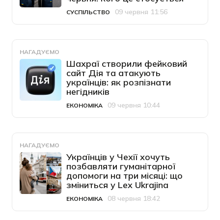
09 червня 11:56
СУСПІЛЬСТВО
Категорія
Дата публікації
НАГАДУЄМО
Шахраї створили фейковий
сайт Дія та атакують
українців: як розпізнати
негідників
09 червня 10:44
ЕКОНОМІКА
Категорія
Дата публікації
НАГАДУЄМО
Українців у Чехії хочуть
позбавляти гуманітарної
допомоги на три місяці: що
зміниться у Lex Ukrajina
08 червня 18:42
ЕКОНОМІКА
Категорія
Дата публікації