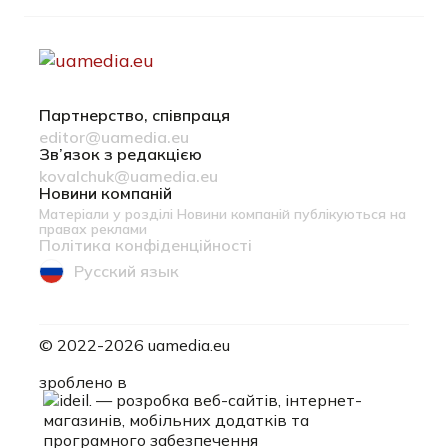
Партнерство, співпраця
editor@uamedia.eu
Зв’язок з редакцією
kovalchuk@uamedia.eu
Новини компаній
Матеріали у розділі Новини компаній публікуються на
правах реклами
Політика конфіденційності
Русский язык
© 2022-2026 uamedia.eu
ideil.
зроблено в