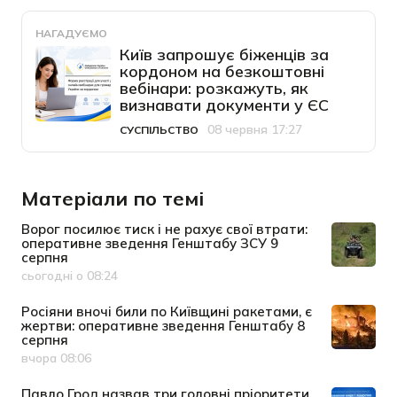
НАГАДУЄМО
Київ запрошує біженців за
кордоном на безкоштовні
вебінари: розкажуть, як
визнавати документи у ЄС
08 червня 17:27
СУСПІЛЬСТВО
Категорія
Дата публікації
Матеріали по темі
Ворог посилює тиск і не рахує свої втрати:
оперативне зведення Генштабу ЗСУ 9
серпня
сьогодні о 08:24
Дата публікації
Росіяни вночі били по Київщині ракетами, є
жертви: оперативне зведення Генштабу 8
серпня
вчора 08:06
Дата публікації
Павло Грод назвав три головні пріоритети