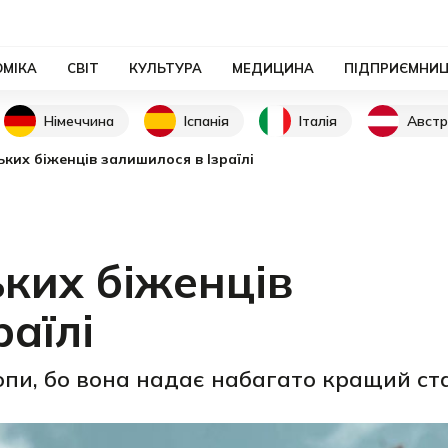
ОМІКА
СВІТ
КУЛЬТУРА
МЕДИЦИНА
ПІДПРИЄМНИ
Німеччина
Іспанія
Італія
Австр
ьких біженців залишилося в Ізраїлі
ьких біженців
аїлі
пи, бо вона надає набагато кращий ста