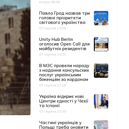
вчора 08:06
Дата публікації
Павло Грод назвав три
головні пріоритети
світового українства
07 серпня 14:58
Дата публікації
Unity Hub Berlin
оголосив Open Call для
майбутніх резидентів
07 серпня 14:33
Дата публікації
В МЗС провели нараду
з надання консульских
послуг українським
біженцям за кордоном
07 серпня 12:18
Дата публікації
Україна відкриє нові
Центри єдності у Чехії
та Іспанії
07 серпня 10:39
Дата публікації
Частині українців у
Польщі треба оновити