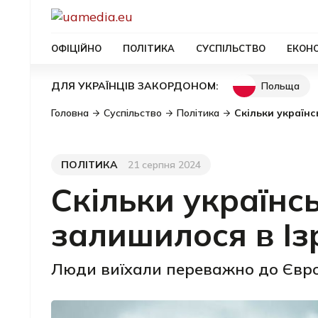
ОФІЦІЙНО
ПОЛІТИКА
СУСПІЛЬСТВО
ЕКОН
Польща
ДЛЯ УКРАЇНЦІВ ЗАКОРДОНОМ:
Головна
Суспільство
Політика
Скільки українс
ПОЛІТИКА
21 серпня 2024
Категорія
Дата публікації
Скільки українс
залишилося в Ізр
Люди виїхали переважно до Євро