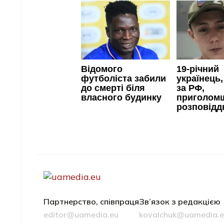
Партнерство, співпраця
Зв’язок з редакцією
editor@uamedia.eu
kovalchuk@uamedia.