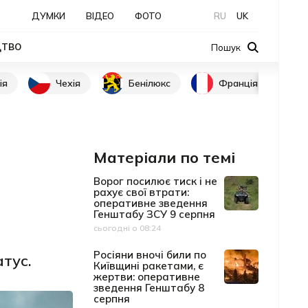
ДУМКИ
ВІДЕО
ФОТО
RU
UK
ЦТВО
Пошук
ія
Чехія
Бенілюкс
Франція
Матеріали по темі
Ворог посилює тиск і не
рахує свої втрати:
оперативне зведення
Генштабу ЗСУ 9 серпня
сьогодні о 08:24
Дата публікації
Росіяни вночі били по
тус.
Київщині ракетами, є
жертви: оперативне
зведення Генштабу 8
серпня