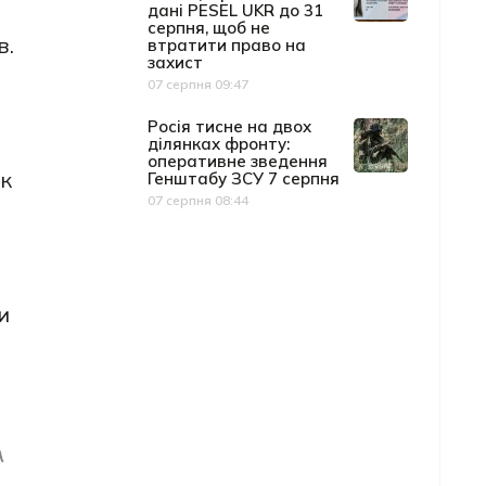
дані PESEL UKR до 31
серпня, щоб не
в.
втратити право на
захист
07 серпня 09:47
Дата публікації
Росія тисне на двох
ділянках фронту:
оперативне зведення
ок
Генштабу ЗСУ 7 серпня
07 серпня 08:44
Дата публікації
и