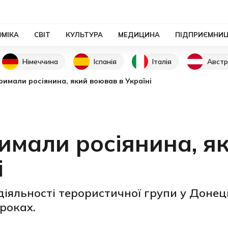
ОМІКА
СВІТ
КУЛЬТУРА
МЕДИЦИНА
ПІДПРИЄМНИ
Німеччина
Іспанія
Італія
Австр
римали росіянина, який воював в Україні
римали росіянина, я
і
діяльності терористичної групи у Донец
роках.