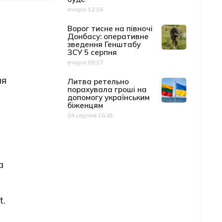
вчора 12:16
Дата публікації
Ворог тисне на півночі
Донбасу: оперативне
зведення Генштабу
ЗСУ 5 серпня
вчора 09:17
Дата публікації
ня
Литва ретельно
порахувала гроші на
допомогу українським
біженцям
04 серпня 16:41
Дата публікації
а
t.