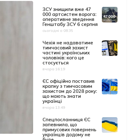
ЗСУ знищили вже 47
000 артсистем ворога:
оперативне зведення
Генштабу ЗСУ 6 серпня
сьогодні о 08:35
Дата публікації
Чехія не надаватиме
тимчасовий захист
частині українських
чоловіків: кого це
стосується
вчора 16:19
Дата публікації
ЄС офіційно поставив
крапку з тимчасовим
захистом до 2028 року:
що мають знати
українці
вчора 13:49
Дата публікації
Спецпосланниця ЄС
запевнила, що
примусових повернень
українців додому не
буде