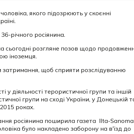
 чоловіка, якого підозрюють у скоєнні
раїні.
 36-річного росіянина.
маа сьогодні розгляне позов щодо продовжен
ою іноземця.
и затримання, щоб сприяти розслідуванню
і у діяльності терористичної групи та іншій
тичної групи на сході України, у Донецькій т
-2015 роках.
ння росіянина поширила газета
Ilta-Sanoma
оловіка було накладено заборону на в'їзд до