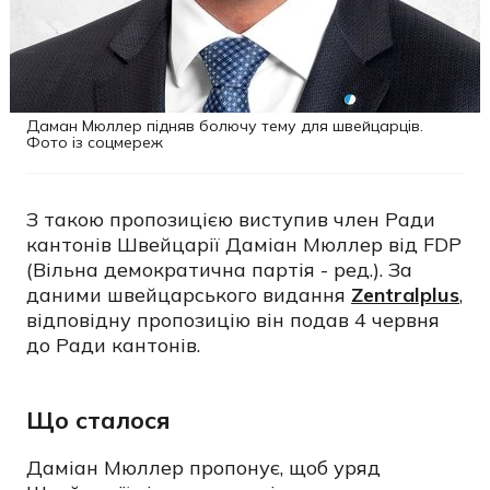
Даман Мюллер підняв болючу тему для швейцарців.
Фото із соцмереж
З такою пропозицією виступив член Ради
кантонів Швейцарії Даміан Мюллер від FDP
(Вільна демократична партія - ред.). За
даними швейцарського видання
Zentralplus
,
відповідну пропозицію він подав 4 червня
до Ради кантонів.
Що сталося
Даміан Мюллер пропонує, щоб уряд