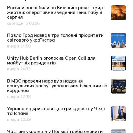
Росіяни вночі били по Київщині ракетами, є
жертви: оперативне зведення Генштабу 8
серпня
сьогодні о 08:06
Дата публікації
Павло Грод назвав три головні пріоритети
світового українства
вчора 14:58
Дата публікації
Unity Hub Berlin оголосив Open Call для
майбутніх резидентів
вчора 14:33
Дата публікації
В МЗС провели нараду з надання
консульских послуг українським біженцям за
кордоном
вчора 12:18
Дата публікації
Україна відкриє нові Центри єдності у Чехії
та Іспанії
вчора 10:39
Дата публікації
Частині українців у Польщі треба оновити