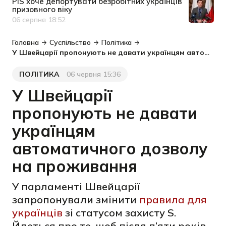
PiS хоче депортувати безробітних українців
призовного віку
06 серпня 18:52
Дата публікації
Головна
Суспільство
Політика
У Швейцарії пропонують не давати українцям автоматичного дозволу на проживання
ПОЛІТИКА
06 червня 15:36
Категорія
Дата публікації
У Швейцарії
пропонують не давати
українцям
автоматичного дозволу
на проживання
У парламенті Швейцарії
запропонували змінити
правила для
українців
зі статусом захисту S.
Йдеться про те, щоб після п’яти років