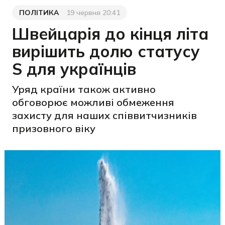
ПОЛІТИКА
19 червня 20:41
Категорія
Дата публікації
Швейцарія до кінця літа
вирішить долю статусу
S для українців
Уряд країни також активно
обговорює можливі обмеження
захисту для наших співвитчизників
призовного віку