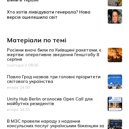
Матеріали по темі
Росіяни вночі били по Київщині ракетами, є
жертви: оперативне зведення Генштабу 8
серпня
сьогодні о 08:06
Дата публікації
Павло Грод назвав три головні пріоритети
світового українства
вчора 14:58
Дата публікації
Unity Hub Berlin оголосив Open Call для
майбутніх резидентів
вчора 14:33
Дата публікації
В МЗС провели нараду з надання
консульских послуг українським біженцям за