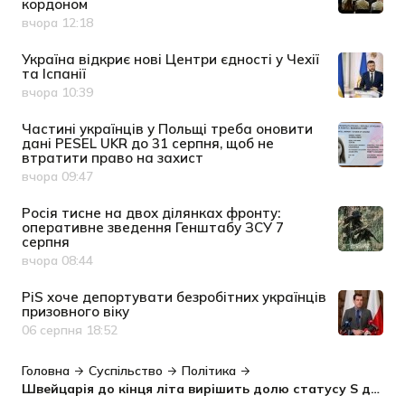
кордоном
вчора 12:18
Дата публікації
Україна відкриє нові Центри єдності у Чехії
та Іспанії
вчора 10:39
Дата публікації
Частині українців у Польщі треба оновити
дані PESEL UKR до 31 серпня, щоб не
втратити право на захист
вчора 09:47
Дата публікації
Росія тисне на двох ділянках фронту:
оперативне зведення Генштабу ЗСУ 7
серпня
вчора 08:44
Дата публікації
PiS хоче депортувати безробітних українців
призовного віку
06 серпня 18:52
Дата публікації
Головна
Суспільство
Політика
Швейцарія до кінця літа вирішить долю статусу S для українців