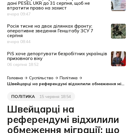
дані PESEL UKR до 31 серпня, щоб не
втратити право на захист
вчора 09:47
Дата публікації
Росія тисне на двох ділянках фронту:
оперативне зведення Генштабу ЗСУ 7
серпня
вчора 08:44
Дата публікації
PiS хоче депортувати безробітних українців
призовного віку
06 серпня 18:52
Дата публікації
Головна
Суспільство
Політика
Швейцарці на референдумі відхилили обмеження міграції: що це означає для українців
ПОЛІТИКА
15 червня 18:54
Категорія
Дата публікації
Швейцарці на
референдумі відхилили
обмеження міграції: що