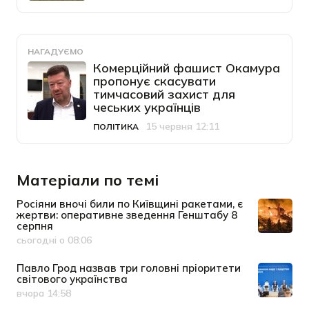
НАГАДУЄМО
Комерційний фашист Окамура
пропонує скасувати
тимчасовий захист для
чеських українців
15 червня 12:11
ПОЛІТИКА
Категорія
Дата публікації
Матеріали по темі
Росіяни вночі били по Київщині ракетами, є
жертви: оперативне зведення Генштабу 8
серпня
сьогодні о 08:06
Дата публікації
Павло Грод назвав три головні пріоритети
світового українства
вчора 14:58
Дата публікації