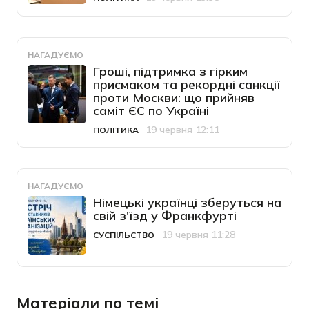
Категорія
Дата публікації
НАГАДУЄМО
Гроші, підтримка з гірким
присмаком та рекордні санкції
проти Москви: що прийняв
саміт ЄС по Україні
19 червня 12:11
ПОЛІТИКА
Категорія
Дата публікації
НАГАДУЄМО
Німецькі українці зберуться на
свій з'їзд у Франкфурті
19 червня 11:28
СУСПІЛЬСТВО
Категорія
Дата публікації
Матеріали по темі