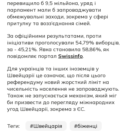
перевищило б 9,5 мільйона, уряд і
парламент мали б запроваджувати
обмежувальні заходи, зокрема у сфері
притулку та возз’єднання сімей.
За офіційними результатами, проти
ініціативи проголосували 54,79% виборців,
за - 45,21%. Явка становила 58,86%, як
повідомляє портал
Swissinfo
.
Для українців та інших іноземців у
Швейцарії це означає, що після цього
референдуму новий жорсткий ліміт на
чисельність населення не запроваджують.
Також не запускається механізм, який міг
би призвести до перегляду міжнародних
угод Швейцарії, зокрема з ЄС.
Теги:
Швейцарія
біженці