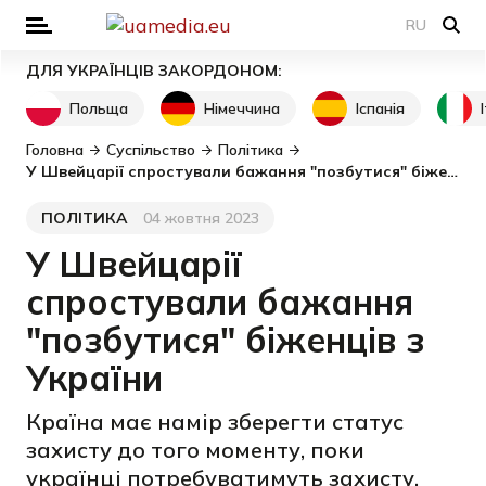
RU
ДЛЯ УКРАЇНЦІВ ЗАКОРДОНОМ:
Польща
Німеччина
Іспанія
Головна
Суспільство
Політика
У Швейцарії спростували бажання "позбутися" біженців з України
ПОЛІТИКА
04 жовтня 2023
Категорія
Дата публікації
У Швейцарії
спростували бажання
"позбутися" біженців з
України
Країна має намір зберегти статус
захисту до того моменту, поки
українці потребуватимуть захисту.