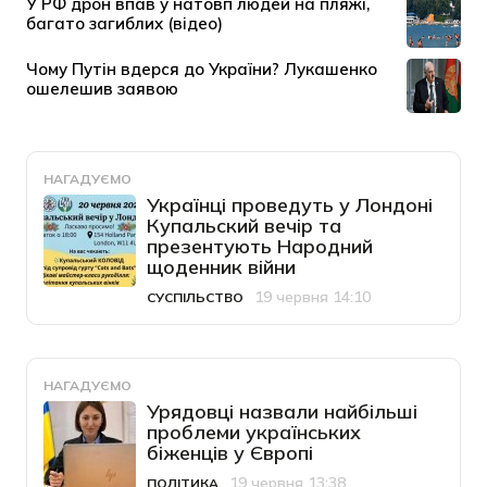
НАГАДУЄМО
Українці проведуть у Лондоні
Купальский вечір та
презентують Народний
щоденник війни
19 червня 14:10
СУСПІЛЬСТВО
Категорія
Дата публікації
НАГАДУЄМО
Урядовці назвали найбільші
проблеми українських
біженців у Європі
19 червня 13:38
ПОЛІТИКА