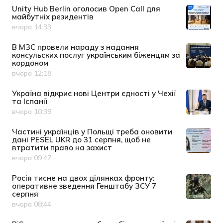
Unity Hub Berlin оголосив Open Call для
майбутніх резидентів
вчора 14:33
Дата публікації
В МЗС провели нараду з надання
консульских послуг українським біженцям за
кордоном
вчора 12:18
Дата публікації
Україна відкриє нові Центри єдності у Чехії
та Іспанії
вчора 10:39
Дата публікації
Частині українців у Польщі треба оновити
дані PESEL UKR до 31 серпня, щоб не
втратити право на захист
вчора 09:47
Дата публікації
Росія тисне на двох ділянках фронту:
оперативне зведення Генштабу ЗСУ 7
серпня
вчора 08:44
Дата публікації