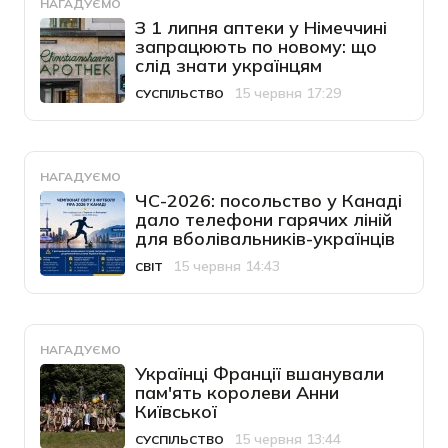
НАГАДУЄМО
З 1 липня аптеки у Німеччині
запрацюють по новому: що
слід знати українцям
15 червня 17:29
СУСПІЛЬСТВО
Категорія
Дата публікації
НАГАДУЄМО
ЧС-2026: посольство у Канаді
дало телефони гарячих ліній
для вболівальників-українців
15 червня 14:43
СВІТ
Категорія
Дата публікації
НАГАДУЄМО
Українці Франції вшанували
пам'ять королеви Анни
Київської
15 червня 13:44
СУСПІЛЬСТВО
Категорія
Дата публікації