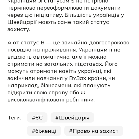
Українцям зі статусом S не потрібно
терміново переоформлювати документи
через цю ініціативу. Більшість українців у
Швейцарії мають саме такий статус
захисту.
А от статус B — це звичайна довгострокова
посвідка на проживання. Українцям її не
видають автоматично, але її можна
отримати на загальних підставах. Його
можуть отримати навіть українці, які
закінчили навчання у ВУЗах країни, чи
наприклад, бізнесмени, які планують
відкрити свою справу або ж
висококваліфіковані робітники.
Теги:
ЄС
Швейцарія
біженці
Право на захист