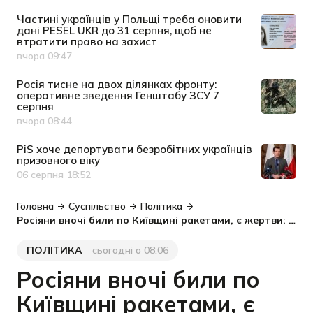
Частині українців у Польщі треба оновити
дані PESEL UKR до 31 серпня, щоб не
втратити право на захист
вчора 09:47
Дата публікації
Росія тисне на двох ділянках фронту:
оперативне зведення Генштабу ЗСУ 7
серпня
вчора 08:44
Дата публікації
PiS хоче депортувати безробітних українців
призовного віку
06 серпня 18:52
Дата публікації
Головна
Суспільство
Політика
Росіяни вночі били по Київщині ракетами, є жертви: оперативне зведення Генштабу 8 серпня
ПОЛІТИКА
сьогодні о 08:06
Категорія
Дата публікації
Росіяни вночі били по
Київщині ракетами, є