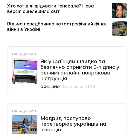
НАГАДУЄМО
Як українцям швидко та
безпечно отримати Е-підпис у
режимі онлайн: покрокова
інструкція
05 червня 13:26
ОФІЦІЙНО
Категорія
Дата публікації
НАГАДУЄМО
Мадрид поступово
перетворює українців на
іспанців