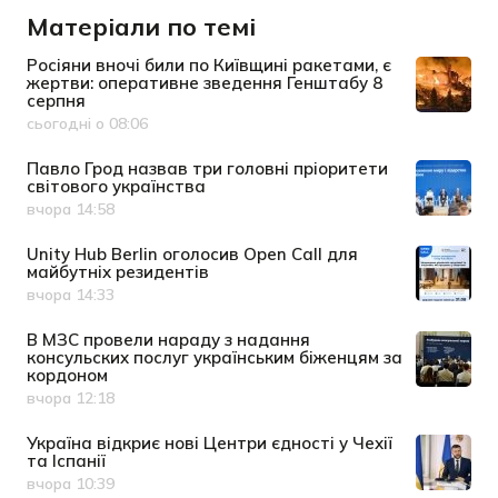
Матеріали по темі
Росіяни вночі били по Київщині ракетами, є
жертви: оперативне зведення Генштабу 8
серпня
сьогодні о 08:06
Дата публікації
Павло Грод назвав три головні пріоритети
світового українства
вчора 14:58
Дата публікації
Unity Hub Berlin оголосив Open Call для
майбутніх резидентів
вчора 14:33
Дата публікації
В МЗС провели нараду з надання
консульских послуг українським біженцям за
кордоном
вчора 12:18
Дата публікації
Україна відкриє нові Центри єдності у Чехії
та Іспанії
вчора 10:39
Дата публікації