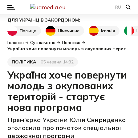
RU
ДЛЯ УКРАЇНЦІВ ЗАКОРДОНОМ:
Польща
Німеччина
Іспанія
Головна
Суспільство
Політика
Україна хоче повернути молодь з окупованих територій - стартує нова програма
ПОЛІТИКА
05 червня 14:32
Категорія
Дата публікації
Україна хоче повернути
молодь з окупованих
територій - стартує
нова програма
Прем'єрка України Юлія Свириденко
оголосила про початок спеціальної
державної програми