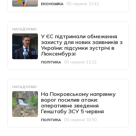
05 червня 12:42
ЕКОНОМІКА
Категорія
Дата публікації
НАГАДУЄМО
У ЄС підтримали обмеження
захисту для нових заявників з
України: підсумки зустрічі в
Люксембурзі
05 червня 11:22
ПОЛІТИКА
Категорія
Дата публікації
НАГАДУЄМО
На Покровському напрямку
ворог посилив атаки:
оперативне зведення
Генштабу ЗСУ 5 червня
05 червня 10:50
ПОЛІТИКА
Категорія
Дата публікації