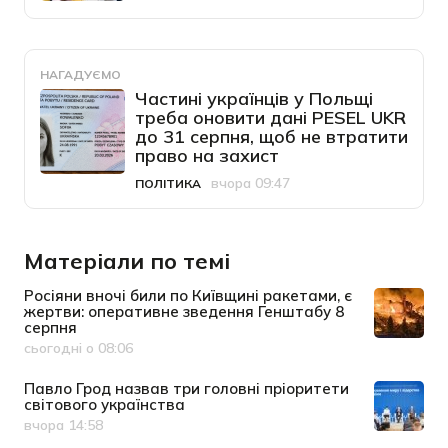
НАГАДУЄМО
Частині українців у Польщі
треба оновити дані PESEL UKR
до 31 серпня, щоб не втратити
право на захист
вчора 09:47
ПОЛІТИКА
Категорія
Дата публікації
Матеріали по темі
Росіяни вночі били по Київщині ракетами, є
жертви: оперативне зведення Генштабу 8
серпня
сьогодні о 08:06
Дата публікації
Павло Грод назвав три головні пріоритети
світового українства
вчора 14:58
Дата публікації