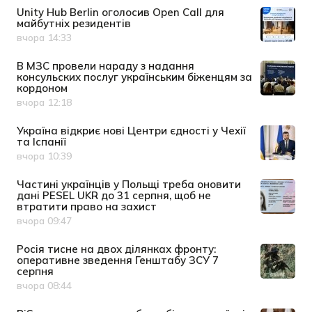
Unity Hub Berlin оголосив Open Call для
майбутніх резидентів
вчора 14:33
Дата публікації
В МЗС провели нараду з надання
консульских послуг українським біженцям за
кордоном
вчора 12:18
Дата публікації
Україна відкриє нові Центри єдності у Чехії
та Іспанії
вчора 10:39
Дата публікації
Частині українців у Польщі треба оновити
дані PESEL UKR до 31 серпня, щоб не
втратити право на захист
вчора 09:47
Дата публікації
Росія тисне на двох ділянках фронту:
оперативне зведення Генштабу ЗСУ 7
серпня
вчора 08:44
Дата публікації