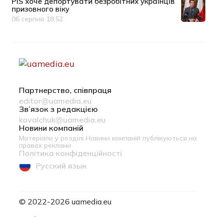
PiS хоче депортувати безробітних українців
призовного віку
06 серпня 18:52
Дата публікації
Партнерство, співпраця
editor@uamedia.eu
Зв’язок з редакцією
kovalchuk@uamedia.eu
Новини компаній
Матеріали у розділі Новини компаній публікуються на
правах реклами
Політика конфіденційності
Русский язык
© 2022-2026 uamedia.eu