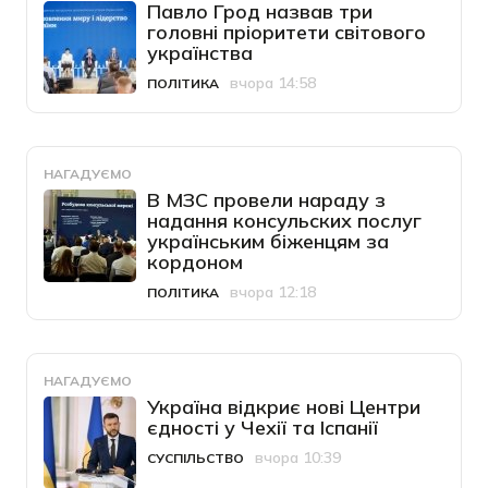
Павло Грод назвав три
головні пріоритети світового
українства
вчора 14:58
ПОЛІТИКА
Категорія
Дата публікації
НАГАДУЄМО
В МЗС провели нараду з
надання консульских послуг
українським біженцям за
кордоном
вчора 12:18
ПОЛІТИКА
Категорія
Дата публікації
НАГАДУЄМО
Україна відкриє нові Центри
єдності у Чехії та Іспанії
вчора 10:39
СУСПІЛЬСТВО
Категорія
Дата публікації