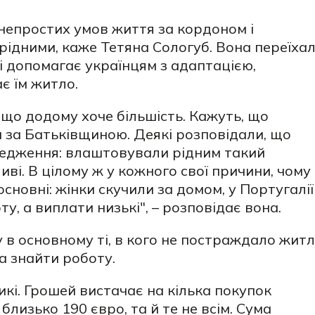
 непростих умов життя за кордоном і
 рідними, каже
Тетяна Сологуб. Вона переїха
 і допомагає українцям з адаптацією,
є їм житло.
 що додому хоче більшість. Кажуть, що
и за Батьківщиною. Деякі розповідали, що
редження: влаштовували рідним такий
иві. В цілому ж у кожного свої причини, чому
основні: жінки
скучили за домом, у Португалії
у, а виплати низькі", – розповідає вона.
в основному ті, в кого не постраждало жит
а знайти роботу.
икі. Грошей вистачає на кілька покупок
близько 190 євро, та й те не всім. Сума