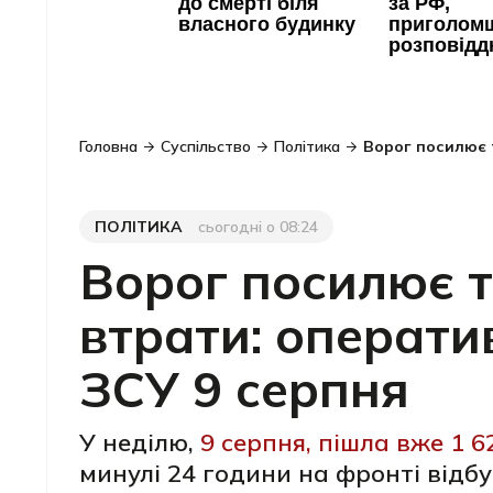
Головна
Суспільство
Політика
Ворог посилює т
ПОЛІТИКА
сьогодні о 08:24
Категорія
Дата публікації
Ворог посилює ти
втрати: операти
ЗСУ 9 серпня
У неділю,
9 серпня, пішла вже 1 
минулі 24 години на фронті відбу