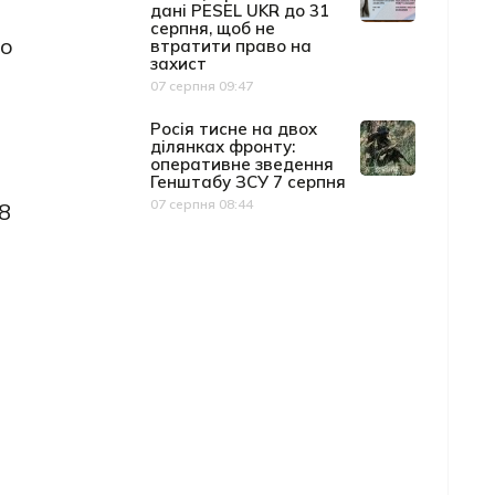
дані PESEL UKR до 31
серпня, щоб не
що
втратити право на
захист
07 серпня 09:47
Дата публікації
Росія тисне на двох
ділянках фронту:
оперативне зведення
Генштабу ЗСУ 7 серпня
07 серпня 08:44
8
Дата публікації