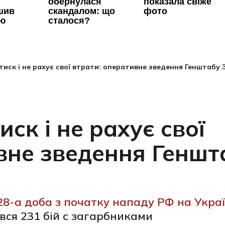
иск і не рахує свої втрати: оперативне зведення Генштабу 
ск і не рахує свої
вне зведення Геншт
628-а доба з початку нападу РФ на Укра
вся 231 бій с загарбниками