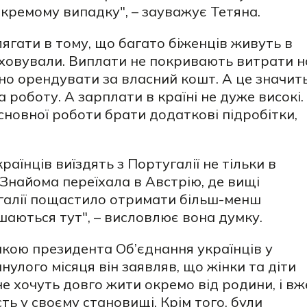
кремому випадку", – зауважує Тетяна.
гати в тому, що багато біженців живуть в
раховували. Виплати не покривають витрати н
но орендувати за власний кошт. А це значить
роботу. А зарплати в країні не дуже високі.
новної роботи брати додаткові підробітки,
раїнців виїздять з Португалії не тільки в
С. Знайома переїхала в Австрію, де вищі
угалії пощастило отримати більш-менш
шаються тут", – висловлює вона думку.
мкою президента Об’єднання українців у
нулого місяця
він заявляв, що жінки та діти
не хочуть довго жити окремо від родини, і вж
ть у своєму становищі. Крім того, були