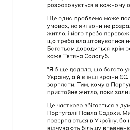
розраховується в кожному о
Ще одна проблема може поля
умовах, на які вони не роз
житло, і його треба переваж
що треба влаштовуватися на 
Багатьом доводиться крім ос
каже Тетяна Сологуб.
"Я б ще додала, що багато ук
Україну, а й в інші країни Є
зарплати. Тим, кому в Порт
пристойне житло, поки зали
Це частково збігається з ду
Португалії
Павла Садохи. Ми
повертаються в Україну, бо 
відчувають більшу впевненіс