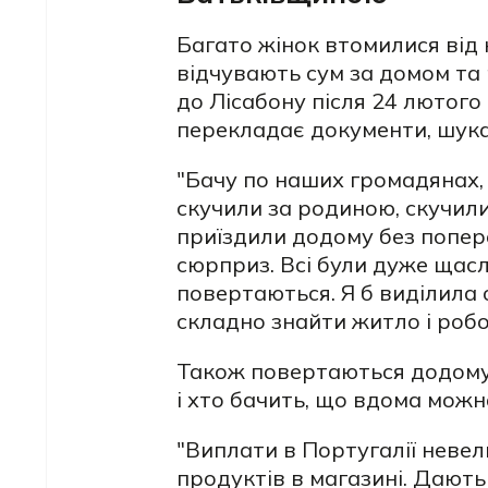
Багато жінок втомилися від
відчувають сум за домом та
до Лісабону після 24 лютого
перекладає документи, шука
"Бачу по наших громадянах,
скучили за родиною, скучил
приїздили додому без попе
сюрприз. Всі були дуже щасл
повертаються. Я б виділила 
складно знайти житло і робот
Також повертаються додому 
і хто бачить, що вдома можн
"Виплати в Португалії невел
продуктів в магазині. Дають 