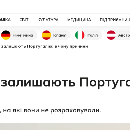
ОМІКА
СВІТ
КУЛЬТУРА
МЕДИЦИНА
ПІДПРИЄМНИ
Німеччина
Іспанія
Італія
Австр
о залишають Португалію: в чому причини
 залишають Португа
 на які вони не розраховували.