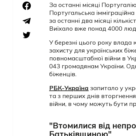
За останні місяці Португалію
Португальська імміграційна
за останні два місяці кількі
Виїхало вже понад 4000 люд
У березні цього року влада 
захисту для українських біже
повномасштабної війни в Ук
043 громадянам України. Одн
біженців.
РБК-Україна
запитало у укр
та з перших днів вторгненн
війни, в чому можуть бути п
"Втомилися від непро
Батьківщиною"