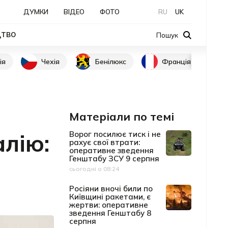
ДУМКИ
ВІДЕО
ФОТО
RU
UK
ЦТВО
Пошук
ія
Чехія
Бенілюкс
Франція
Матеріали по темі
лію:
Ворог посилює тиск і не
рахує свої втрати:
оперативне зведення
Генштабу ЗСУ 9 серпня
сьогодні о 08:24
Дата публікації
Росіяни вночі били по
Київщині ракетами, є
жертви: оперативне
зведення Генштабу 8
серпня