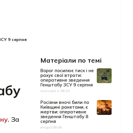
ЗСУ 9 серпня
Матеріали по темі
Ворог посилює тиск і не
рахує свої втрати:
оперативне зведення
абу
Генштабу ЗСУ 9 серпня
сьогодні о 08:24
Дата публікації
Росіяни вночі били по
Київщині ракетами, є
жертви: оперативне
зведення Генштабу 8
їну
. За
серпня
вчора 08:06
Дата публікації