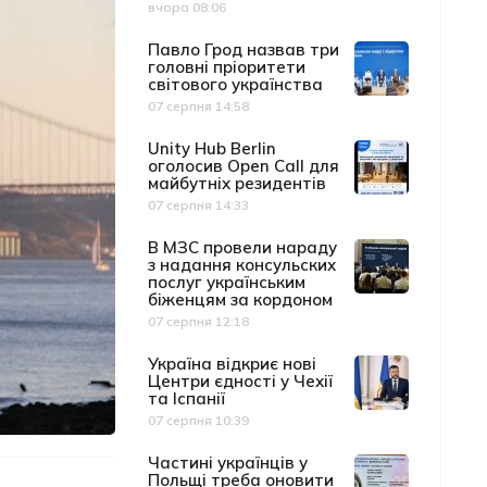
вчора 08:06
Дата публікації
Павло Грод назвав три
головні пріоритети
світового українства
07 серпня 14:58
Дата публікації
Unity Hub Berlin
оголосив Open Call для
майбутніх резидентів
07 серпня 14:33
Дата публікації
В МЗС провели нараду
з надання консульских
послуг українським
біженцям за кордоном
07 серпня 12:18
Дата публікації
Україна відкриє нові
Центри єдності у Чехії
та Іспанії
07 серпня 10:39
Дата публікації
Частині українців у
Польщі треба оновити