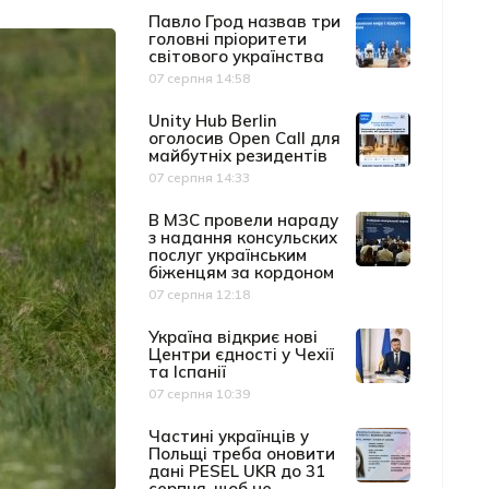
Павло Грод назвав три
головні пріоритети
світового українства
07 серпня 14:58
Дата публікації
Unity Hub Berlin
оголосив Open Call для
майбутніх резидентів
07 серпня 14:33
Дата публікації
В МЗС провели нараду
з надання консульских
послуг українським
біженцям за кордоном
07 серпня 12:18
Дата публікації
Україна відкриє нові
Центри єдності у Чехії
та Іспанії
07 серпня 10:39
Дата публікації
Частині українців у
Польщі треба оновити
дані PESEL UKR до 31
серпня, щоб не