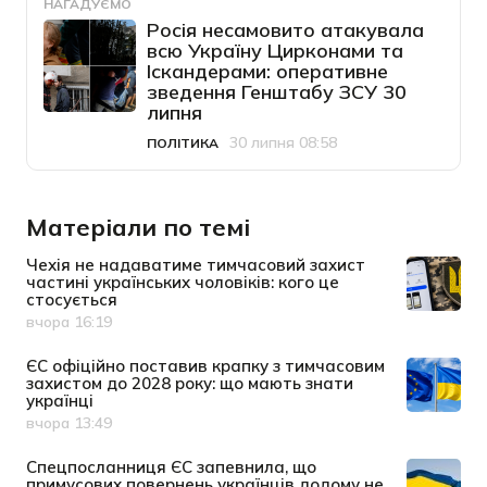
НАГАДУЄМО
Росія несамовито атакувала
всю Україну Цирконами та
Іскандерами: оперативне
зведення Генштабу ЗСУ 30
липня
30 липня 08:58
ПОЛІТИКА
Категорія
Дата публікації
Матеріали по темі
Чехія не надаватиме тимчасовий захист
частині українських чоловіків: кого це
стосується
вчора 16:19
Дата публікації
ЄС офіційно поставив крапку з тимчасовим
захистом до 2028 року: що мають знати
українці
вчора 13:49
Дата публікації
Спецпосланниця ЄС запевнила, що
примусових повернень українців додому не