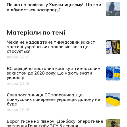
Матеріали по темі
Чехія не надаватиме тимчасовий захист
частині українських чоловіків: кого це
стосується
вчора 16:19
Дата публікації
ЄС офіційно поставив крапку з тимчасовим
захистом до 2028 року: що мають знати
українці
вчора 13:49
Дата публікації
Спецпосланниця ЄС запевнила, що
примусових повернень українців додому не
буде
вчора 12:16
Дата публікації
Ворог тисне на півночі Донбасу: оперативне
зведення Генштабу ЗСУ 5 серпня