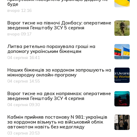
буде
вчора 12:16
Дата публікації
Ворог тисне на півночі Донбасу: оперативне
зведення Генштабу ЗСУ 5 серпня
вчора 09:17
Дата публікації
Литва ретельно порахувала гроші на
допомогу українським біженцям
04 серпня 16:41
Дата публікації
Наших біженців за кордоном запрошують на
міжнародну онлайн-програму
04 серпня 14:55
Дата публікації
Ворог тисне на двох напрямках: оперативне
зведення Генштабу ЗСУ 4 серпня
04 серпня 09:30
Дата публікації
Кабмін прийняв постанову N 981: українців
за кордоном візьмуть на військовий облік
автоматом навіть без медогляду
03 серпня 20:53
Дата публікації