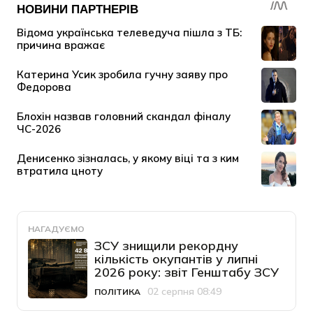
НАГАДУЄМО
ЗСУ знищили рекордну
кількість окупантів у липні
2026 року: звіт Генштабу ЗСУ
02 серпня 08:49
ПОЛІТИКА
Категорія
Дата публікації