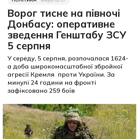
ПОЛІТИКА
вчора 09:17
Категорія
Дата публікації
Ворог тисне на півночі
Донбасу: оперативне
зведення Генштабу ЗСУ
5 серпня
У середу, 5 серпня, розпочалася 1624-
а доба широкомасштабної збройної
агресії Кремля проти України. За
минулі 24 години на фронті
зафіксовано 259 боїв