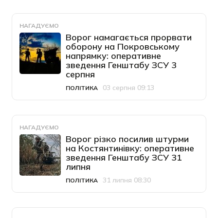
НАГАДУЄМО
Ворог намагається прорвати
оборону на Покровському
напрямку: оперативне
зведення Генштабу ЗСУ 3
серпня
03 серпня 09:13
ПОЛІТИКА
Категорія
Дата публікації
НАГАДУЄМО
Ворог різко посилив штурми
на Костянтинівку: оперативне
зведення Генштабу ЗСУ 31
липня
31 липня 08:30
ПОЛІТИКА
Категорія
Дата публікації