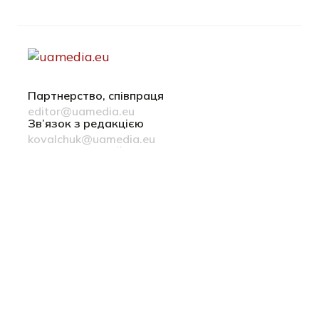
Партнерство, співпраця
editor@uamedia.eu
Зв’язок з редакцією
kovalchuk@uamedia.eu
Новини компаній
Матеріали у розділі Новини компаній публікуються на
правах реклами
Політика конфіденційності
Русский язык
© 2022-2026 uamedia.eu
ideil.
зроблено в