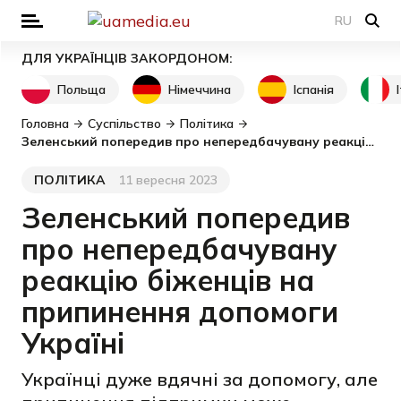
RU
ДЛЯ УКРАЇНЦІВ ЗАКОРДОНОМ:
Польща
Німеччина
Іспанія
Головна
Суспільство
Політика
Зеленський попередив про непередбачувану реакцію біженців на припинення допомоги Україні
ПОЛІТИКА
11 вересня 2023
Категорія
Дата публікації
Зеленський попередив
про непередбачувану
реакцію біженців на
припинення допомоги
Україні
Українці дуже вдячні за допомогу, але