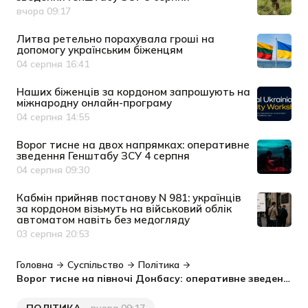
вчора 09:17
Дата публікації
Литва ретельно порахувала гроші на
допомогу українським біженцям
04 серпня 16:41
Дата публікації
Наших біженців за кордоном запрошують на
міжнародну онлайн-програму
04 серпня 14:55
Дата публікації
Ворог тисне на двох напрямках: оперативне
зведення Генштабу ЗСУ 4 серпня
04 серпня 09:30
Дата публікації
Кабмін прийняв постанову N 981: українців
за кордоном візьмуть на військовий облік
автоматом навіть без медогляду
03 серпня 20:53
Дата публікації
Головна
Суспільство
Політика
Ворог тисне на півночі Донбасу: оперативне зведення Генштабу ЗСУ 5 серпня