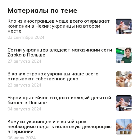
Материалы по теме
Кто из иностранцев чаще всего открывает
компании в Чехии: украинцы на втором
месте
03 сентября 2024
Дата публикации
Сотни украинцев владеют магазинами сети
Żabka в Польше
27 августа 2024
Дата публикации
В каких странах украинцы чаще всего
открывают собственное дело
23 августа 2024
Дата публикации
Украинцы сейчас создают каждый десятый
бизнес в Польше
04 августа 2024
Дата публикации
Кому из украинцев и в какой срок
необходимо подать налоговую декларацию
в Германии
06 июля 2024