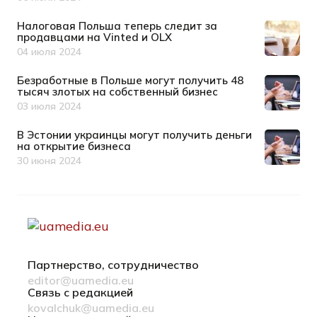
Дата публикации
Налоговая Польша теперь следит за
продавцами на Vinted и OLX
04 июля 2024
Дата публикации
Безработные в Польше могут получить 48
тысяч злотых на собственный бизнес
03 июля 2024
Дата публикации
В Эстонии украинцы могут получить деньги
на открытие бизнеса
30 июня 2024
Дата публикации
Партнерство, сотрудничество
editor@uamedia.eu
Связь с редакцией
kovalchuk@uamedia.eu