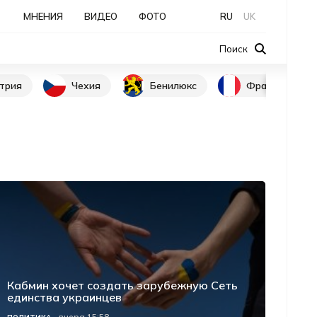
МНЕНИЯ
ВИДЕО
ФОТО
RU
UK
Поиск
трия
Чехия
Бенилюкс
Франция
Кабмин хочет создать зарубежную Сеть
единства украинцев
вчера 15:58