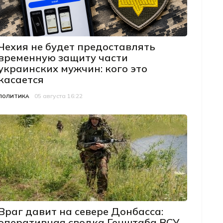
Чехия не будет предоставлять
временную защиту части
украинских мужчин: кого это
касается
05 августа 16:22
Категория
Дата публикации
ПОЛИТИКА
Враг давит на севере Донбасса:
оперативная сводка Генштаба ВСУ