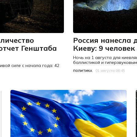
личество
Россия нанесла 
 отчет Генштаба
Киеву: 9 человек
Ночь на 1 августа для киевля
баллистикой и гиперзвуковы
вой силе с начала года: 42
01 августа 06:45
Категория
Дата публикации
ПОЛИТИКА