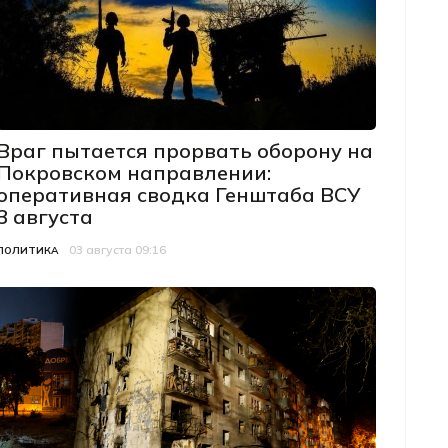
Враг пытается прорвать оборону на
Покровском направлении:
оперативная сводка Генштаба ВСУ
3 августа
03 августа 09:16
Категория
Дата публикации
ПОЛИТИКА