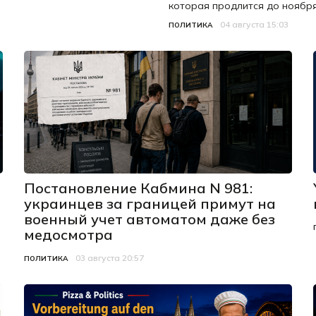
которая продлится до ноября
04 августа 15:03
Категория
Дата публикации
ПОЛИТИКА
Постановление Кабмина N 981:
украинцев за границей примут на
военный учет автоматом даже без
медосмотра
03 августа 20:57
Категория
Дата публикации
ПОЛИТИКА