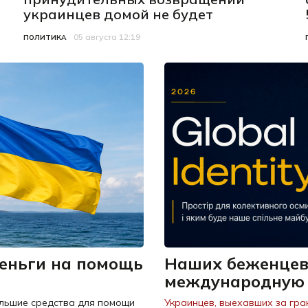
украинцев домой не будет
05 августа 12:19
Категория
Дата публикации
ПОЛИТИКА
еньги на помощь
Наших беженцев
международную 
льшие средства для помощи
Украинцев, выехавших за гра