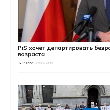
PiS хочет депортировать без
возраста
вчера 18:55
Категория
Дата публикации
ПОЛИТИКА