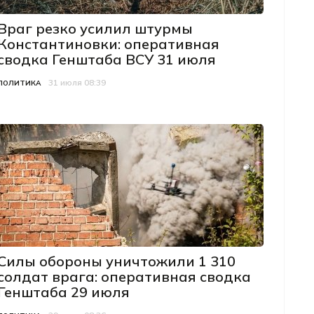
Враг резко усилил штурмы
Константиновки: оперативная
сводка Генштаба ВСУ 31 июля
31 июля 08:39
Категория
Дата публикации
ПОЛИТИКА
Силы обороны уничтожили 1 310
солдат врага: оперативная сводка
Генштаба 29 июля