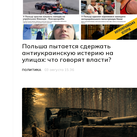
Польша пытается сдержать
антиукраинскую истерию на
улицах: что говорят власти?
03 августа 15:36
Категория
Дата публикации
ПОЛИТИКА