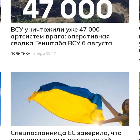
ВСУ уничтожили уже 47 000
артсистем врага: оперативная
сводка Генштаба ВСУ 6 августа
вчера 08:47
Категория
Дата публикации
ПОЛИТИКА
Спецпосланница ЕС заверила, что
принудительных возвращений