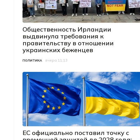
Общественность Ирландии
выдвинула требования к
правительству в отношении
украинских беженцев
вчера 11:13
Категория
Дата публикации
ПОЛИТИКА
ЕС официально поставил точку с
временной защитой до 2028 года: