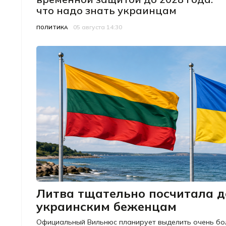
что надо знать украинцам
05 августа 14:30
Категория
Дата публикации
ПОЛИТИКА
Литва тщательно посчитала д
украинским беженцам
Официальный Вильнюс планирует выделить очень бо