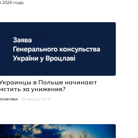
 2026 года.
Украинцы в Польше начинают
мстить за унижения?
03 августа 18:47
Категория
Дата публикации
ПОЛИТИКА