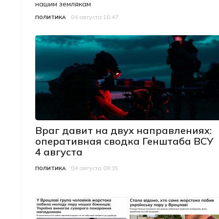
нашим землякам
04 августа 16:47
Категория
Дата публикации
ПОЛИТИКА
Враг давит на двух направлениях:
оперативная сводка Генштаба ВСУ
4 августа
04 августа 09:35
Категория
Дата публикации
ПОЛИТИКА