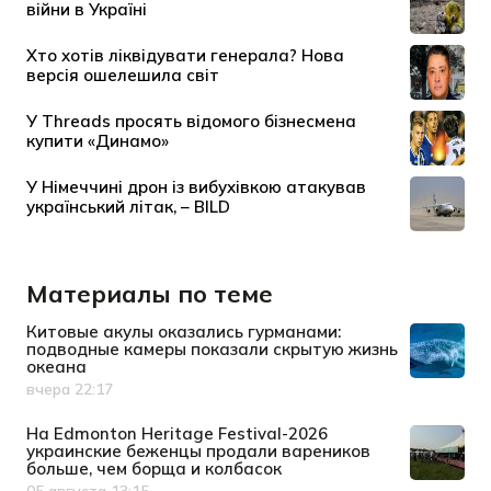
Материалы по теме
Китовые акулы оказались гурманами:
подводные камеры показали скрытую жизнь
океана
вчера 22:17
Дата публикации
На Edmonton Heritage Festival-2026
украинские беженцы продали вареников
больше, чем борща и колбасок