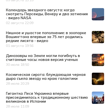
05 августа 13:15
Дата публикации
Календарь звездного августа: когда
смотреть Персеиды, Венеру и два затмения
- видео NASA
02 августа 22:09
Дата публикации
Няшное и ушастое пополнение: в зоопарке
Вашингтона впервые за 75 лет родились
редкие лисята - видео
01 августа 19:56
Дата публикации
Динозавры на Земле могли погибнуть в
считанные часы: новая версия ученых
30 июля 18:50
Дата публикации
Космическая сирота: блуждающая черная
дыра съела звезду на краю галактики
28 июля 20:29
Дата публикации
Гигантка Леся Украинка впервые
присоединилась к традиционному шествию
великанов в Испании
28 июля 11:09
Дата публикации