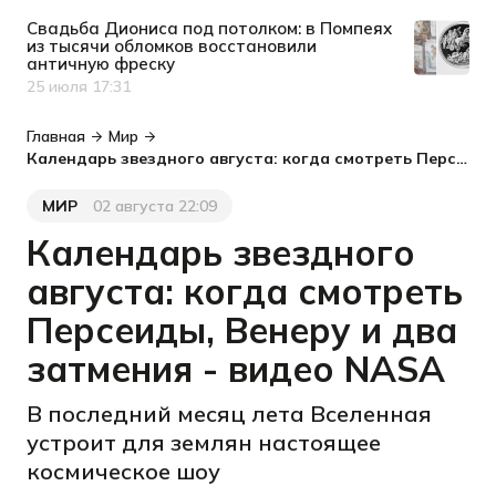
Свадьба Диониса под потолком: в Помпеях
из тысячи обломков восстановили
античную фреску
25 июля 17:31
Дата публикации
Главная
Мир
Календарь звездного августа: когда смотреть Персеиды, Венеру и два затмения - видео NASA
МИР
02 августа 22:09
Категория
Дата публикации
Календарь звездного
августа: когда смотреть
Персеиды, Венеру и два
затмения - видео NASA
В последний месяц лета Вселенная
устроит для землян настоящее
космическое шоу