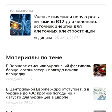
НАПОМИНАЕМ
Ученые выяснили новую роль
витамина B12 для человека:
источник энергии для
клеточных электростанций
25 июня 22:07
МЕДИЦИНА
Категория
Дата публикации
Материалы по теме
В Варшаве отменили украинский фестиваль
борща: организаторы полгода искали
площадку
сегодня в 11:17
Дата публикации
В Центральной Европе жара отступает, а в
Украине до +36: прогноз погоды на 7
августа для украинцев в Европе
сегодня в 08:18
Дата публикации