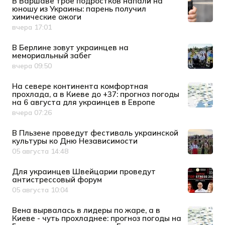
В Варшаве трое подростков напали на
юношу из Украины: парень получил
химические ожоги
вчера 17:01
Дата публикации
В Берлине зовут украинцев на
мемориальный забег
вчера 09:50
Дата публикации
На севере континента комфортная
прохлада, а в Киеве до +37: прогноз погоды
на 6 августа для украинцев в Европе
вчера 07:26
Дата публикации
В Пльзене проведут фестиваль украинской
культуры ко Дню Независимости
05 августа 14:48
Дата публикации
Для украинцев Швейцарии проведут
антистрессовый форум
05 августа 10:04
Дата публикации
Вена вырвалась в лидеры по жаре, а в
Киеве - чуть прохладнее: прогноз погоды на