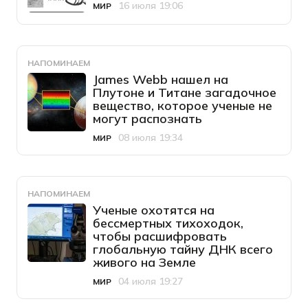
16 июля 19:06
МИР
Категория
Дата публикации
НАПОМИНАЕМ
James Webb нашел на
Плутоне и Титане загадочное
вещество, которое ученые не
могут распознать
08 июля 19:34
МИР
Категория
Дата публикации
НАПОМИНАЕМ
Ученые охотятся на
бессмертных тихоходок,
чтобы расшифровать
глобальную тайну ДНК всего
живого на Земле
04 июля 19:27
МИР
Категория
Дата публикации