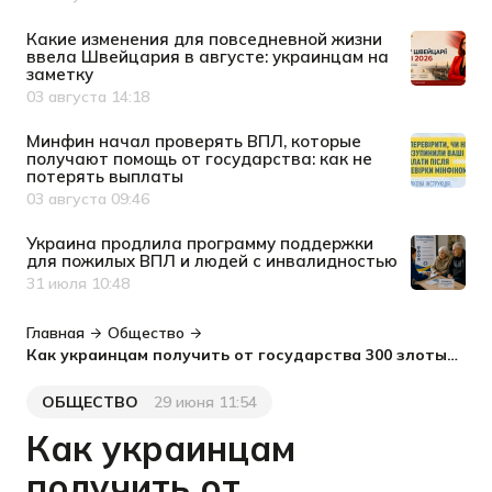
Дата публикации
Какие изменения для повседневной жизни
ввела Швейцария в августе: украинцам на
заметку
03 августа 14:18
Дата публикации
Минфин начал проверять ВПЛ, которые
получают помощь от государства: как не
потерять выплаты
03 августа 09:46
Дата публикации
Украина продлила программу поддержки
для пожилых ВПЛ и людей с инвалидностью
31 июля 10:48
Дата публикации
Главная
Общество
Как украинцам получить от государства 300 злотых на обучение ребенка в Польше
ОБЩЕСТВО
29 июня 11:54
Категория
Дата публикации
Как украинцам
получить от