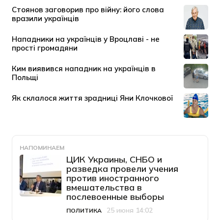
НАПОМИНАЕМ
ЦИК Украины, СНБО и
разведка провели учения
против иностранного
вмешательства в
послевоенные выборы
25 июня 14:02
ПОЛИТИКА
Категория
Дата публикации