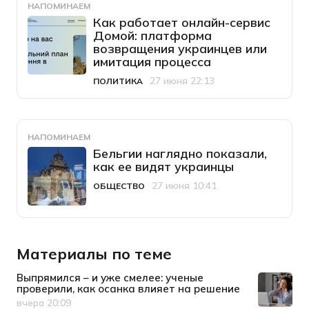
НАПОМИНАЕМ
Как работает онлайн-сервис
Домой: платформа
возвращения украинцев или
имитация процесса
27 июня 22:13
ПОЛИТИКА
Категория
Дата публикации
НАПОМИНАЕМ
Бельгии наглядно показали,
как ее видят украинцы
27 июня 10:41
ОБЩЕСТВО
Категория
Дата публикации
Материалы по теме
Выпрямился – и уже смелее: ученые
проверили, как осанка влияет на решение
вчера 20:09
Дата публикации