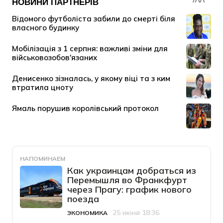
НАПОМИНАЕМ
Как украинцам добраться из
Перемышля во Франкфурт
через Прагу: график нового
поезда
25 июня 18:36
ЭКОНОМИКА
Категория
Дата публикации