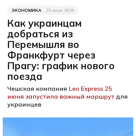
ЭКОНОМИКА
25 июня 18:36
Категория
Дата публикации
Как украинцам
добраться из
Перемышля во
Франкфурт через
Прагу: график нового
поезда
Чешская компания
Leo Express 25
июня запустила важный маршрут
для
украинцев