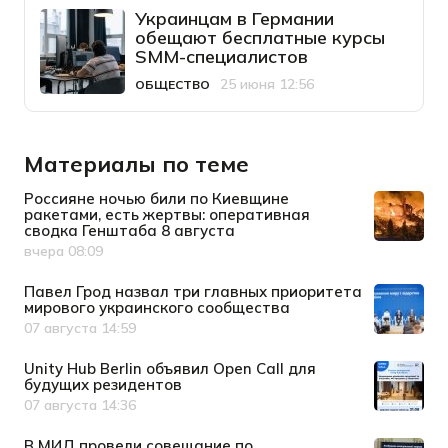
Украинцам в Германии
обещают бесплатные курсы
SMM-специалистов
25 июня 12:56
ОБЩЕСТВО
Категория
Дата публикации
Материалы по теме
Россияне ночью били по Киевщине
ракетами, есть жертвы: оперативная
сводка Генштаба 8 августа
вчера 08:09
Дата публикации
Павел Грод назвал три главных приоритета
мирового украинского сообщества
07 августа 14:59
Дата публикации
Unity Hub Berlin объявил Open Call для
будущих резидентов
07 августа 14:36
Дата публикации
В МИД провели совещание по