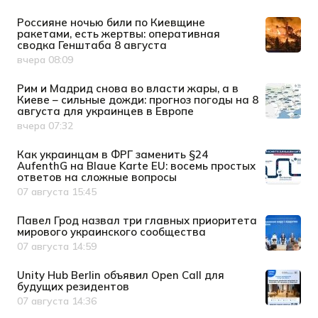
Россияне ночью били по Киевщине
ракетами, есть жертвы: оперативная
сводка Генштаба 8 августа
вчера 08:09
Дата публикации
Рим и Мадрид снова во власти жары, а в
Киеве – сильные дожди: прогноз погоды на 8
августа для украинцев в Европе
вчера 07:32
Дата публикации
Как украинцам в ФРГ заменить §24
AufenthG на Blaue Karte EU: восемь простых
ответов на сложные вопросы
07 августа 15:45
Дата публикации
Павел Грод назвал три главных приоритета
мирового украинского сообщества
07 августа 14:59
Дата публикации
Unity Hub Berlin объявил Open Call для
будущих резидентов
07 августа 14:36
Дата публикации