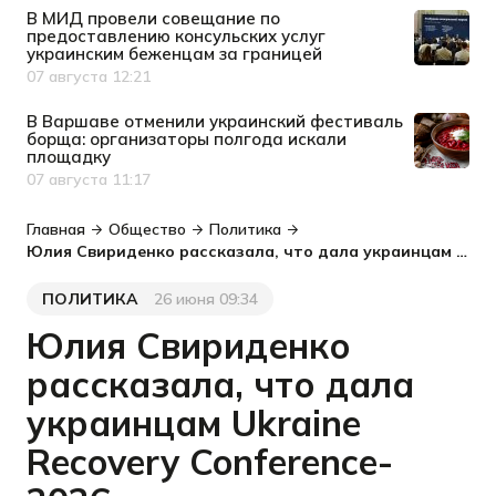
В МИД провели совещание по
предоставлению консульских услуг
украинским беженцам за границей
07 августа 12:21
Дата публикации
В Варшаве отменили украинский фестиваль
борща: организаторы полгода искали
площадку
07 августа 11:17
Дата публикации
Главная
Общество
Политика
Юлия Свириденко рассказала, что дала украинцам Ukraine Recovery Conference-2026
ПОЛИТИКА
26 июня 09:34
Категория
Дата публикации
Юлия Свириденко
рассказала, что дала
украинцам Ukraine
Recovery Conference-