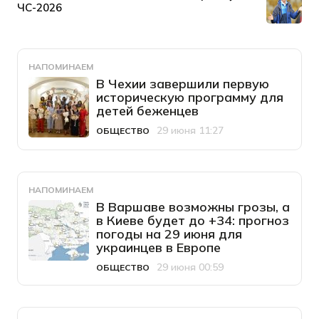
НАПОМИНАЕМ
В Чехии завершили первую
историческую программу для
детей беженцев
29 июня 11:27
ОБЩЕСТВО
Категория
Дата публикации
НАПОМИНАЕМ
В Варшаве возможны грозы, а
в Киеве будет до +34: прогноз
погоды на 29 июня для
украинцев в Европе
29 июня 00:59
ОБЩЕСТВО
Категория
Дата публикации