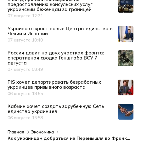
предоставлению консульских услуг
украинским беженцам за границей
07 августа 12:21
Дата публикации
Украина откроет новые Центры единства в
Чехии и Испании
07 августа 10:40
Дата публикации
Россия давит на двух участках фронта:
оперативная сводка Генштаба ВСУ 7
августа
07 августа 08:49
Дата публикации
PiS хочет депортировать безработных
украинцев призывного возраста
06 августа 18:55
Дата публикации
Кабмин хочет создать зарубежную Сеть
единства украинцев
06 августа 15:58
Дата публикации
Главная
Экономика
Как украинцам добраться из Перемышля во Франкфурт через Прагу: график нового поезда