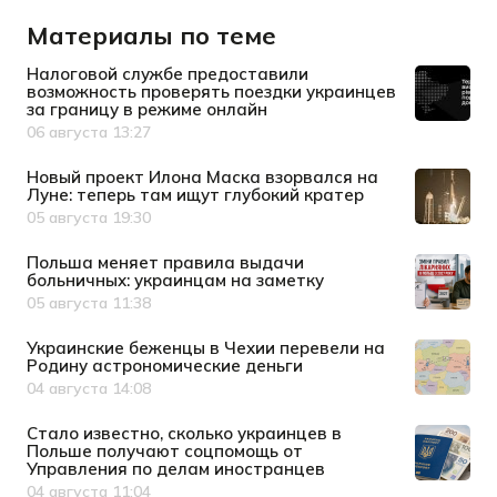
Материалы по теме
Налоговой службе предоставили
возможность проверять поездки украинцев
за границу в режиме онлайн
06 августа 13:27
Дата публикации
Новый проект Илона Маска взорвался на
Луне: теперь там ищут глубокий кратер
05 августа 19:30
Дата публикации
Польша меняет правила выдачи
больничных: украинцам на заметку
05 августа 11:38
Дата публикации
Украинские беженцы в Чехии перевели на
Родину астрономические деньги
04 августа 14:08
Дата публикации
Стало известно, сколько украинцев в
Польше получают соцпомощь от
Управления по делам иностранцев
04 августа 11:04