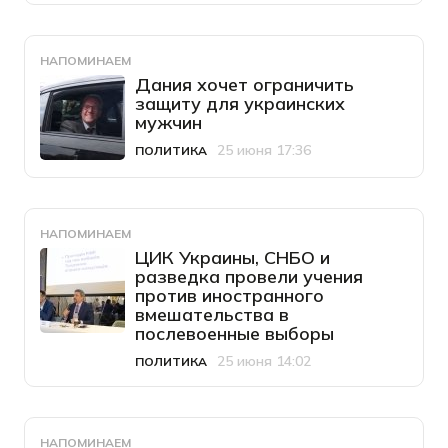
НАПОМИНАЕМ
Дания хочет ограничить
защиту для украинских
мужчин
25 июня 17:36
ПОЛИТИКА
Категория
Дата публикации
НАПОМИНАЕМ
ЦИК Украины, СНБО и
разведка провели учения
против иностранного
вмешательства в
послевоенные выборы
25 июня 14:02
ПОЛИТИКА
Категория
Дата публикации
НАПОМИНАЕМ