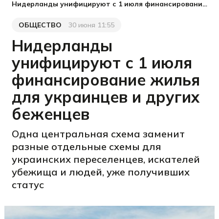
Нидерланды унифицируют с 1 июля финансирование жилья для украинцев и других беженцев
ОБЩЕСТВО
30 июня 11:55
Категория
Дата публикации
Нидерланды
унифицируют с 1 июля
финансирование жилья
для украинцев и других
беженцев
Одна центральная схема заменит
разные отдельные схемы для
украинских переселенцев, искателей
убежища и людей, уже получивших
статус