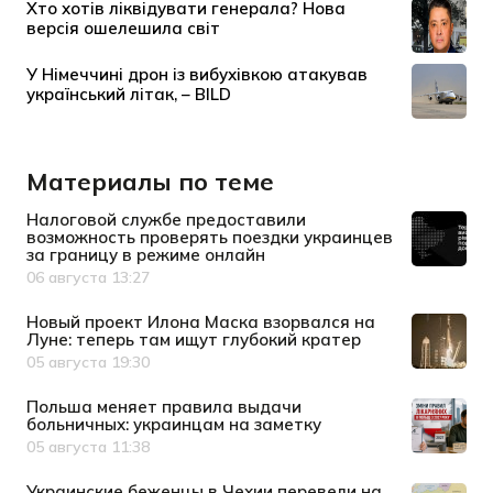
Материалы по теме
Налоговой службе предоставили
возможность проверять поездки украинцев
за границу в режиме онлайн
06 августа 13:27
Дата публикации
Новый проект Илона Маска взорвался на
Луне: теперь там ищут глубокий кратер
05 августа 19:30
Дата публикации
Польша меняет правила выдачи
больничных: украинцам на заметку
05 августа 11:38
Дата публикации
Украинские беженцы в Чехии перевели на