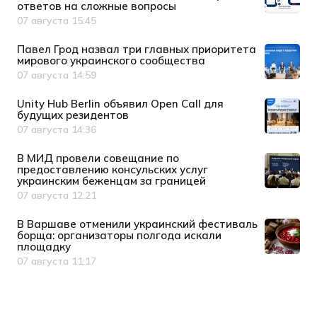
ответов на сложные вопросы
07 августа 15:45
Дата публикации
Павел Грод назвал три главных приоритета
мирового украинского сообщества
07 августа 14:59
Дата публикации
Unity Hub Berlin объявил Open Call для
будущих резидентов
07 августа 14:36
Дата публикации
В МИД провели совещание по
предоставлению консульских услуг
украинским беженцам за границей
07 августа 12:21
Дата публикации
В Варшаве отменили украинский фестиваль
борща: организаторы полгода искали
площадку
07 августа 11:17
Дата публикации