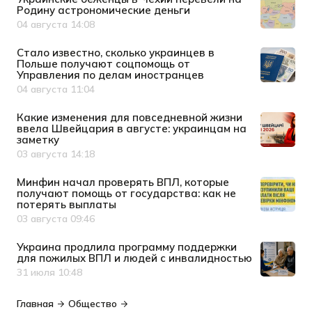
Родину астрономические деньги
04 августа 14:08
Дата публикации
Стало известно, сколько украинцев в
Польше получают соцпомощь от
Управления по делам иностранцев
04 августа 11:04
Дата публикации
Какие изменения для повседневной жизни
ввела Швейцария в августе: украинцам на
заметку
03 августа 14:18
Дата публикации
Минфин начал проверять ВПЛ, которые
получают помощь от государства: как не
потерять выплаты
03 августа 09:46
Дата публикации
Украина продлила программу поддержки
для пожилых ВПЛ и людей с инвалидностью
31 июля 10:48
Дата публикации
Главная
Общество