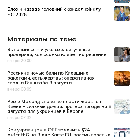
Материалы по теме
Выпрямился – и уже смелее: ученые
проверили, как осанка влияет на решение
вчера 20:09
Дата публикации
Россияне ночью били по Киевщине
ракетами, есть жертвы: оперативная
сводка Генштаба 8 августа
вчера 08:09
Дата публикации
Рим и Мадрид снова во власти жары, а в
Киеве – сильные дожди: прогноз погоды на 8
августа для украинцев в Европе
вчера 07:32
Дата публикации
Как украинцам в ФРГ заменить §24
AufenthG на Blaue Karte EU: восемь простых