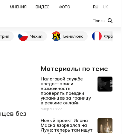
МНЕНИЯ
ВИДЕО
ФОТО
RU
UK
Поиск
трия
Чехия
Бенилюкс
Франция
Материалы по теме
Налоговой службе
предоставили
возможность
проверять поездки
украинцев за границу
в режиме онлайн
вчера 13:27
Дата публикации
цев без
Новый проект Илона
Маска взорвался на
Луне: теперь там ищут