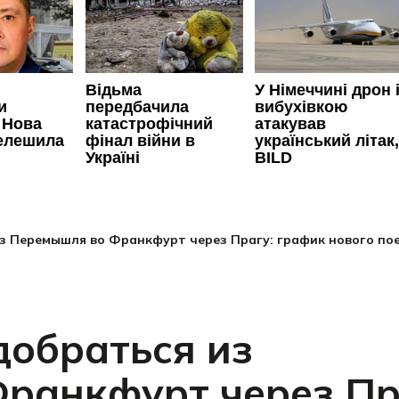
з Перемышля во Франкфурт через Прагу: график нового по
добраться из
ранкфурт через Пр