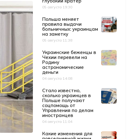
глубокий кратер
05 августа 19:30
Дата публикации
Польша меняет
правила выдачи
больничных: украинцам
на заметку
05 августа 11:38
Дата публикации
Украинские беженцы в
Чехии перевели на
Родину
астрономические
деньги
04 августа 14:08
Дата публикации
Стало известно,
сколько украинцев в
Польше получают
соцпомощь от
Управления по делам
иностранцев
04 августа 11:04
Дата публикации
Какие изменения для
повседневной жизни