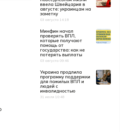
ввела Швейцария в
августе: украинцам на
заметку
03 августа 14:18
Дата публикации
Минфин начал
проверять ВПЛ,
которые получают
помощь от
государства: как не
потерять выплаты
03 августа 09:46
Дата публикации
Украина продлила
программу поддержки
для пожилых ВПЛ и
людей с
инвалидностью
31 июля 10:48
Дата публикации
о