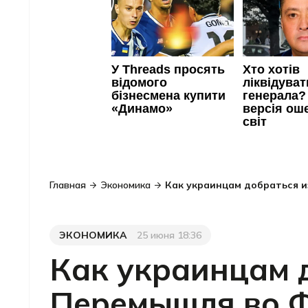
Главная
Экономика
Как украинцам добраться и
ЭКОНОМИКА
25 июня 18:36
Категория
Дата публикации
Как украинцам 
Перемышля во Ф