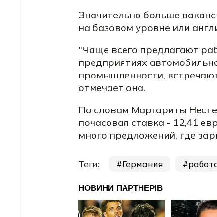
Значительно больше ваканс
на базовом уровне или англ
"Чаще всего предлагают ра
предприятиях
автомобильно
промышленности, встречают
отмечает она.
По словам Маргариты Несте
почасовая ставка - 12,41 ев
много предложений, где зарп
Теги:
Германия
работ