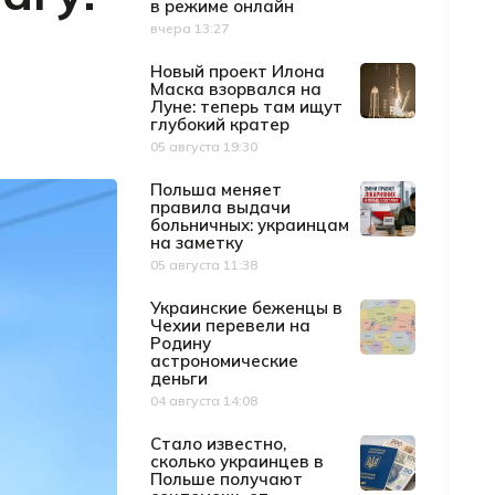
в режиме онлайн
вчера 13:27
Дата публикации
Новый проект Илона
Маска взорвался на
Луне: теперь там ищут
глубокий кратер
05 августа 19:30
Дата публикации
Польша меняет
правила выдачи
больничных: украинцам
на заметку
05 августа 11:38
Дата публикации
Украинские беженцы в
Чехии перевели на
Родину
астрономические
деньги
04 августа 14:08
Дата публикации
Стало известно,
сколько украинцев в
Польше получают