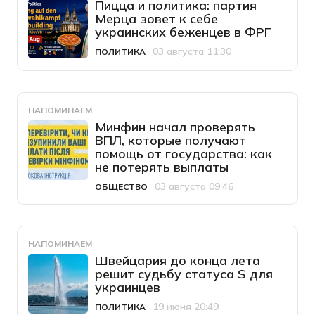
Пицца и политика: партия
Мерца зовет к себе
украинских беженцев в ФРГ
03 августа 11:30
ПОЛИТИКА
Категория
Дата публикации
НАПОМИНАЕМ
Минфин начал проверять
ВПЛ, которые получают
помощь от государства: как
не потерять выплаты
03 августа 09:46
ОБЩЕСТВО
Категория
Дата публикации
НАПОМИНАЕМ
Швейцария до конца лета
решит судьбу статуса S для
украинцев
19 июня 20:49
ПОЛИТИКА
Категория
Дата публикации