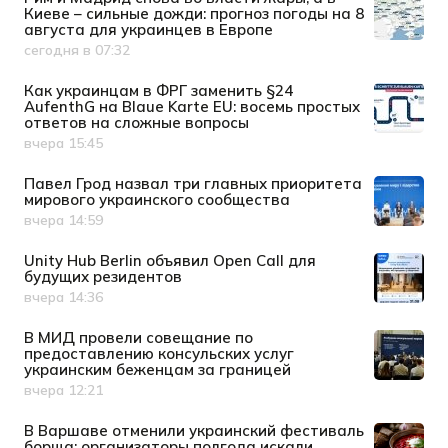
Киеве – сильные дожди: прогноз погоды на 8
августа для украинцев в Европе
сегодня в 07:32
Дата публикации
Как украинцам в ФРГ заменить §24
AufenthG на Blaue Karte EU: восемь простых
ответов на сложные вопросы
вчера 15:45
Дата публикации
Павел Грод назвал три главных приоритета
мирового украинского сообщества
вчера 14:59
Дата публикации
Unity Hub Berlin объявил Open Call для
будущих резидентов
вчера 14:36
Дата публикации
В МИД провели совещание по
предоставлению консульских услуг
украинским беженцам за границей
вчера 12:21
Дата публикации
В Варшаве отменили украинский фестиваль
борща: организаторы полгода искали