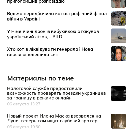
Материалы по теме
Налоговой службе предоставили
возможность проверять поездки украинцев
за границу в режиме онлайн
06 августа 13:27
Дата публикации
Новый проект Илона Маска взорвался на
Луне: теперь там ищут глубокий кратер
05 августа 19:30
Дата публикации