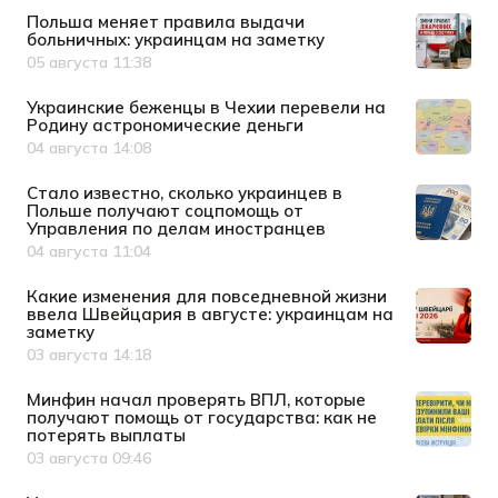
Польша меняет правила выдачи
больничных: украинцам на заметку
05 августа 11:38
Дата публикации
Украинские беженцы в Чехии перевели на
Родину астрономические деньги
04 августа 14:08
Дата публикации
Стало известно, сколько украинцев в
Польше получают соцпомощь от
Управления по делам иностранцев
04 августа 11:04
Дата публикации
Какие изменения для повседневной жизни
ввела Швейцария в августе: украинцам на
заметку
03 августа 14:18
Дата публикации
Минфин начал проверять ВПЛ, которые
получают помощь от государства: как не
потерять выплаты
03 августа 09:46
Дата публикации