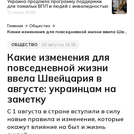
Украина продлила программу поддержки
для пожилых ВПЛ и людей с инвалидностью
31 июля 10:48
Дата публикации
Главная
Общество
Какие изменения для повседневной жизни ввела Швейцария в августе: украинцам на заметку
ОБЩЕСТВО
03 августа 14:18
Категория
Дата публикации
Какие изменения для
повседневной жизни
ввела Швейцария в
августе: украинцам на
заметку
С 1 августа в стране вступили в силу
новые правила и изменения, которые
окажут влияние на быт и жизнь