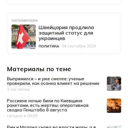
НАПОМИНАЕМ
Швейцария продлила
защитный статус для
украинцев
04 сентября 2024
ПОЛИТИКА
Категория
Дата публикации
Материалы по теме
Выпрямился – и уже смелее: ученые
проверили, как осанка влияет на решение
1 час назад
Дата публикации
Россияне ночью били по Киевщине
ракетами, есть жертвы: оперативная
сводка Генштаба 8 августа
сегодня в 08:09
Дата публикации
Рим и Мадрид снова во власти жары, а в