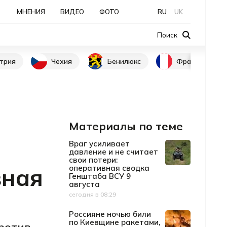
МНЕНИЯ
ВИДЕО
ФОТО
RU
UK
Поиск
трия
Чехия
Бенилюкс
Франция
Материалы по теме
Враг усиливает
давление и не считает
свои потери:
вная
оперативная сводка
Генштаба ВСУ 9
августа
сегодня в 08:29
Дата публикации
Россияне ночью били
по Киевщине ракетами,