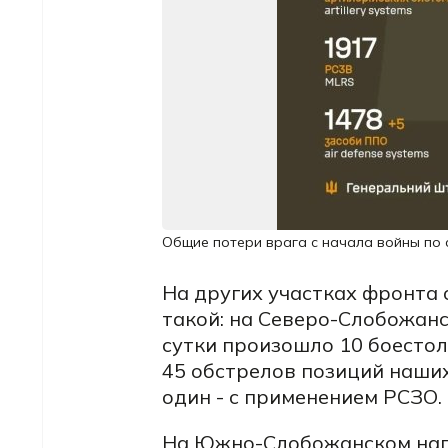
Общие потери врага с начала войны по 
На других участках фронта
такой: на Северо-Слобожан
сутки произошло 10 боестол
45 обстрелов позиций наших
один - с применением РСЗО.
На Южно-Слобожанском напр