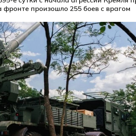
 595-е сутки с начала агрессии Кремля 
а фронте произошло 255 боев с врагом