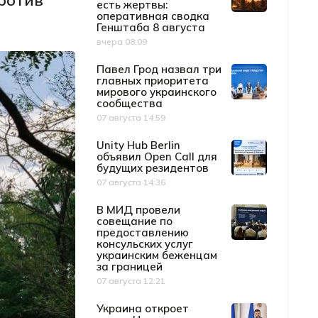
против
есть жертвы:
оперативная сводка
Генштаба 8 августа
вчера 08:09
Дата публикации
Павел Грод назвал три
главных приоритета
мирового украинского
сообщества
07 августа 14:59
Дата публикации
Unity Hub Berlin
объявил Open Call для
будущих резидентов
07 августа 14:36
Дата публикации
В МИД провели
совещание по
предоставлению
консульских услуг
украинским беженцам
за границей
07 августа 12:21
Дата публикации
Украина откроет