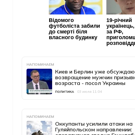
НАПОМИНАЕМ
Киев и Берлин уже обсуждаю
возвращение мужчин призыв
возраста - посол Украины
03 июля 11:04
Категория
Дата публикации
ПОЛИТИКА
НАПОМИНАЕМ
Оккупанты усилили атаки на
Гуляйпольском направлении: