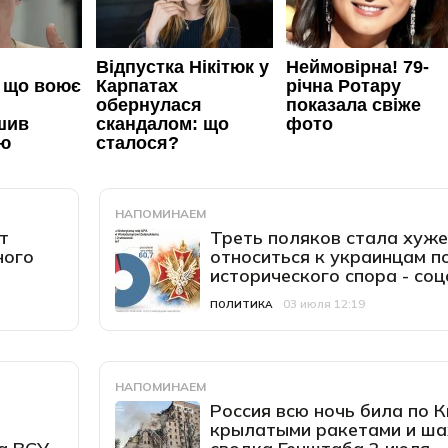
НАПОМИНАЕМ
т
Треть поляков стала хуже
ного
относиться к украинцам п
исторического спора - со
03 июля 12:19
Категория
Дата публикации
ПОЛИТИКА
НАПОМИНАЕМ
Россия всю ночь била по К
крылатыми ракетами и ша