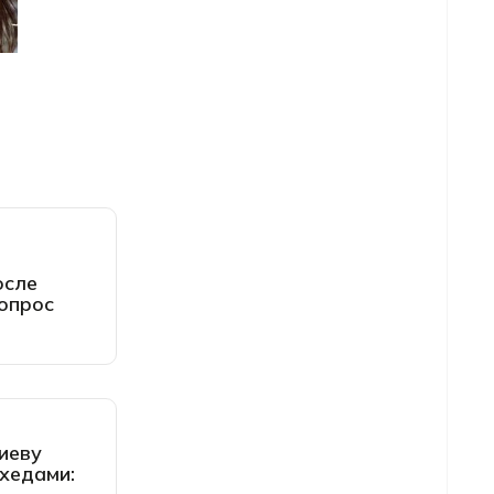
осле
цопрос
иеву
хедами: