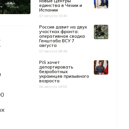
новые Центры
единства в Чехии и
Испании
07 августа 10:40
Дата публикации
Россия давит на двух
участках фронта:
оперативная сводка
,
Генштаба ВСУ 7
-
августа
07 августа 08:49
Дата публикации
PiS хочет
депортировать
безработных
и
украинцев призывного
возраста
06 августа 18:55
Дата публикации
00
ых