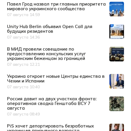
Павел Грод назвал три главных приоритета
мирового украинского сообщества
07 августа 14:59
Дата публикации
Unity Hub Berlin объявил Open Call для
будущих резидентов
07 августа 14:36
Дата публикации
В МИД провели совещание по
предоставлению консульских услуг
украинским беженцам за границей
07 августа 12:21
Дата публикации
Украина откроет новые Центры единства в
Чехии и Испании
07 августа 10:40
Дата публикации
Россия давит на двух участках фронта:
оперативная сводка Генштаба ВСУ 7
августа
07 августа 08:49
Дата публикации
PiS хочет депортировать безработных
украинцев призывного возраста