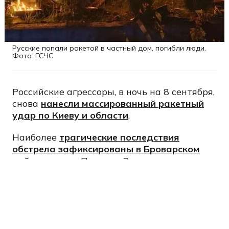
Русские попали ракетой в частный дом, погибли люди.
Фото: ГСЧС
Российские агрессоры, в ночь на 8 сентября,
снова
нанесли массированный ракетный
удар по Киеву и области
.
Наиболее
трагические последствия
обстрела зафиксированы в Броварском
районе
, в селе Пуховка. Здесь в результате
вражеской атаки возник пожар в
двухэтажном частном жилом доме.
"Огнем уничтожены дом, беседки и 2
легковых автомобиля. К сожалению,