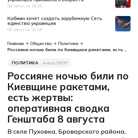
06 августа 18:55
Дата публикации
Кабмин хочет создать зарубежную Сеть
единства украинцев
06 августа 15:58
Дата публикации
Главная
Общество
Политика
Россияне ночью били по Киевщине ракетами, есть жертвы: оперативная сводка Генштаба 8 августа
ПОЛИТИКА
вчера 08:09
Категория
Дата публикации
Россияне ночью били по
Киевщине ракетами,
есть жертвы:
оперативная сводка
Генштаба 8 августа
В селе Пуховка, Броварского района,