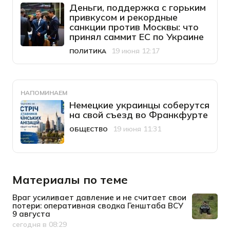
Деньги, поддержка с горьким
привкусом и рекордные
санкции против Москвы: что
принял саммит ЕС по Украине
19 июня 12:17
ПОЛИТИКА
Категория
Дата публикации
НАПОМИНАЕМ
Немецкие украинцы соберутся
на свой съезд во Франкфурте
19 июня 11:31
ОБЩЕСТВО
Категория
Дата публикации
Материалы по теме
Враг усиливает давление и не считает свои
потери: оперативная сводка Генштаба ВСУ
9 августа
сегодня в 08:29
Дата публикации