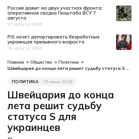
Россия давит на двух участках фронта:
оперативная сводка Генштаба ВСУ 7
августа
07 августа 08:49
Дата публикации
PiS хочет депортировать безработных
украинцев призывного возраста
06 августа 18:55
Дата публикации
Главная
Общество
Политика
Швейцария до конца лета решит судьбу статуса S для украинцев
ПОЛИТИКА
19 июня 20:49
Категория
Дата публикации
Швейцария до конца
лета решит судьбу
статуса S для
украинцев