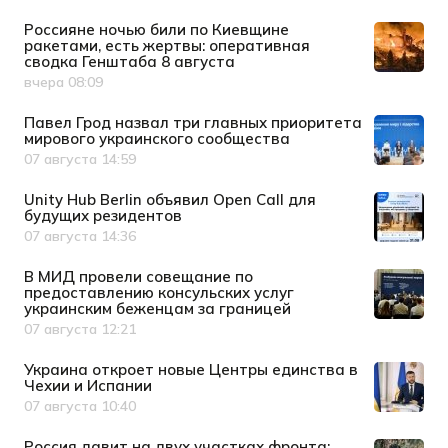
Россияне ночью били по Киевщине
ракетами, есть жертвы: оперативная
сводка Генштаба 8 августа
вчера 08:09
Дата публикации
Павел Грод назвал три главных приоритета
мирового украинского сообщества
07 августа 14:59
Дата публикации
Unity Hub Berlin объявил Open Call для
будущих резидентов
07 августа 14:36
Дата публикации
В МИД провели совещание по
предоставлению консульских услуг
украинским беженцам за границей
07 августа 12:21
Дата публикации
Украина откроет новые Центры единства в
Чехии и Испании
07 августа 10:40
Дата публикации
Россия давит на двух участках фронта: