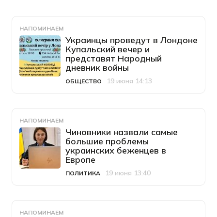
НАПОМИНАЕМ
Украинцы проведут в Лондоне
Купальский вечер и
представят Народный
дневник войны
19 июня 14:13
ОБЩЕСТВО
Категория
Дата публикации
НАПОМИНАЕМ
Чиновники назвали самые
большие проблемы
украинских беженцев в
Европе
19 июня 13:40
ПОЛИТИКА
Категория
Дата публикации
НАПОМИНАЕМ