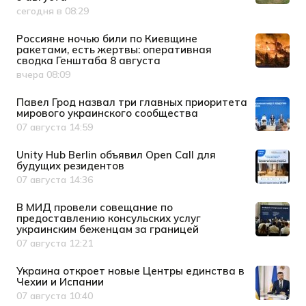
сегодня в 08:29
Дата публикации
Россияне ночью били по Киевщине
ракетами, есть жертвы: оперативная
сводка Генштаба 8 августа
вчера 08:09
Дата публикации
Павел Грод назвал три главных приоритета
мирового украинского сообщества
07 августа 14:59
Дата публикации
Unity Hub Berlin объявил Open Call для
будущих резидентов
07 августа 14:36
Дата публикации
В МИД провели совещание по
предоставлению консульских услуг
украинским беженцам за границей
07 августа 12:21
Дата публикации
Украина откроет новые Центры единства в
Чехии и Испании
07 августа 10:40
Дата публикации