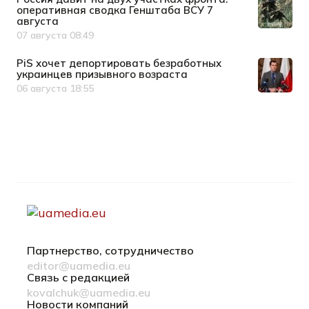
оперативная сводка Генштаба ВСУ 7
августа
07 августа 08:49
Дата публикации
PiS хочет депортировать безработных
украинцев призывного возраста
06 августа 18:55
Дата публикации
Партнерство, сотрудничество
editor@uamedia.eu
Связь с редакцией
kovalchuk@uamedia.eu
Новости компаний