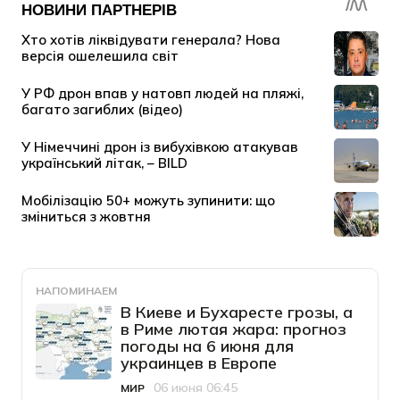
НАПОМИНАЕМ
В Киеве и Бухаресте грозы, а
в Риме лютая жара: прогноз
погоды на 6 июня для
украинцев в Европе
06 июня 06:45
МИР
Категория
Дата публикации