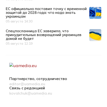
Дата публикации
ЕС официально поставил точку с временной
защитой до 2028 года: что надо знать
украинцам
05 августа 14:30
Дата публикации
Спецпосланница ЕС заверила, что
принудительных возвращений украинцев
домой не будет
05 августа 12:19
Дата публикации
Партнерство, сотрудничество
editor@uamedia.eu
Связь с редакцией
kovalchuk@uamedia.eu
Новости компаний
Материалы в разделе Новости компаний
публикуются на правах рекламы