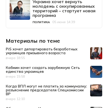
Украина хочет вернуть
молодежь с оккупированных
территорий – стартует новая
программа
05 июня 14:39
ПОЛИТИКА
Категория
Дата публикации
Материалы по теме
PiS хочет депортировать безработных
украинцев призывного возраста
вчера 18:55
Дата публикации
Кабмин хочет создать зарубежную Сеть
единства украинцев
вчера 15:58
Дата публикации
Когда ВПЛ могут не платить за коммуналку:
разъяснение председателя Спецкомиссии
ВР
вчера 12:10
Дата публикации