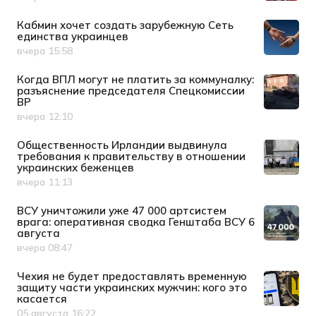
Дата публикации
Кабмин хочет создать зарубежную Сеть
единства украинцев
вчера 15:58
Дата публикации
Когда ВПЛ могут не платить за коммуналку:
разъяснение председателя Спецкомиссии
ВР
вчера 12:10
Дата публикации
Общественность Ирландии выдвинула
требования к правительству в отношении
украинских беженцев
вчера 11:13
Дата публикации
ВСУ уничтожили уже 47 000 артсистем
врага: оперативная сводка Генштаба ВСУ 6
августа
вчера 08:47
Дата публикации
Чехия не будет предоставлять временную
защиту части украинских мужчин: кого это
касается
05 августа 16:22