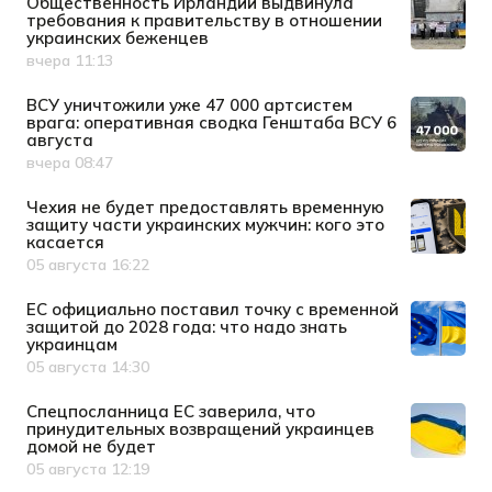
Общественность Ирландии выдвинула
требования к правительству в отношении
украинских беженцев
вчера 11:13
Дата публикации
ВСУ уничтожили уже 47 000 артсистем
врага: оперативная сводка Генштаба ВСУ 6
августа
вчера 08:47
Дата публикации
Чехия не будет предоставлять временную
защиту части украинских мужчин: кого это
касается
05 августа 16:22
Дата публикации
ЕС официально поставил точку с временной
защитой до 2028 года: что надо знать
украинцам
05 августа 14:30
Дата публикации
Спецпосланница ЕС заверила, что
принудительных возвращений украинцев
домой не будет
05 августа 12:19
Дата публикации