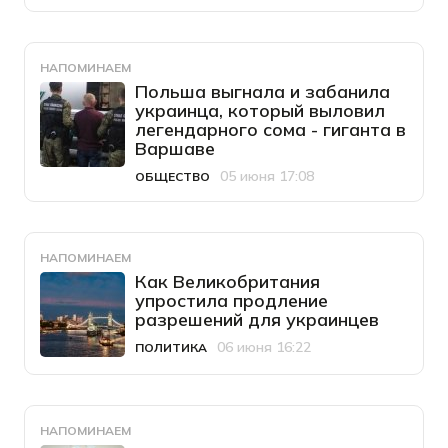
НАПОМИНАЕМ
Польша выгнала и забанила
украинца, который выловил
легендарного сома - гиганта в
Варшаве
05 июня 17:08
ОБЩЕСТВО
Категория
Дата публикации
НАПОМИНАЕМ
Как Великобритания
упростила продление
разрешений для украинцев
06 июня 16:22
ПОЛИТИКА
Категория
Дата публикации
НАПОМИНАЕМ