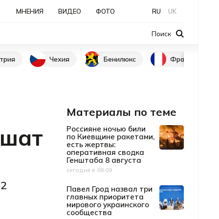
МНЕНИЯ
ВИДЕО
ФОТО
RU
UK
Поиск
трия
Чехия
Бенилюкс
Франция
Материалы по теме
ешат
Россияне ночью били
по Киевщине ракетами,
есть жертвы:
оперативная сводка
Генштаба 8 августа
сегодня в 08:09
Дата публикации
22
Павел Грод назвал три
главных приоритета
мирового украинского
сообщества