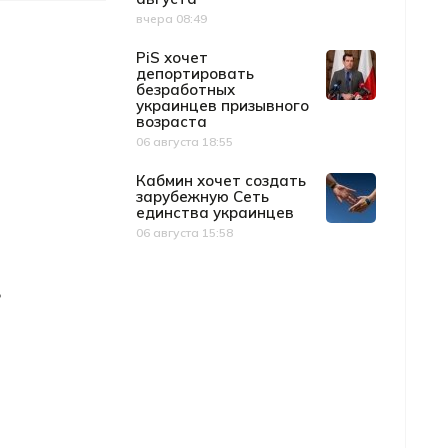
вчера 08:49
Дата публикации
PiS хочет
депортировать
безработных
украинцев призывного
возраста
06 августа 18:55
Дата публикации
Кабмин хочет создать
зарубежную Сеть
единства украинцев
06 августа 15:58
Дата публикации
ь