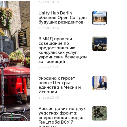
вчера 14:59
Дата публикации
Unity Hub Berlin
объявил Open Call для
будущих резидентов
вчера 14:36
Дата публикации
В МИД провели
совещание по
предоставлению
консульских услуг
украинским беженцам
за границей
вчера 12:21
Дата публикации
Украина откроет
новые Центры
единства в Чехии и
Испании
вчера 10:40
Дата публикации
Россия давит на двух
участках фронта:
оперативная сводка
Генштаба ВСУ 7
августа