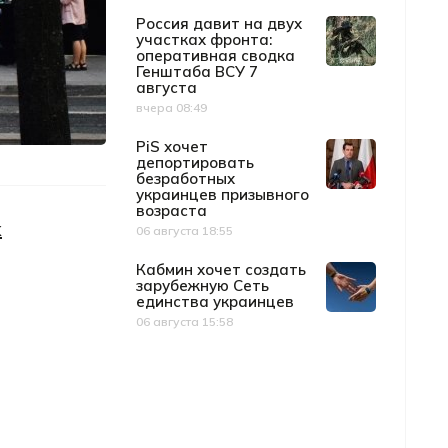
Россия давит на двух
участках фронта:
оперативная сводка
Генштаба ВСУ 7
августа
вчера 08:49
Дата публикации
PiS хочет
депортировать
безработных
украинцев призывного
возраста
х
06 августа 18:55
Дата публикации
Кабмин хочет создать
зарубежную Сеть
единства украинцев
06 августа 15:58
Дата публикации