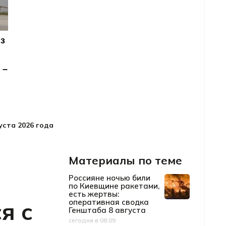
ста 2026 года
Материалы по теме
Россияне ночью били
по Киевщине ракетами,
есть жертвы:
я с
оперативная сводка
Генштаба 8 августа
сегодня в 08:09
Дата публикации