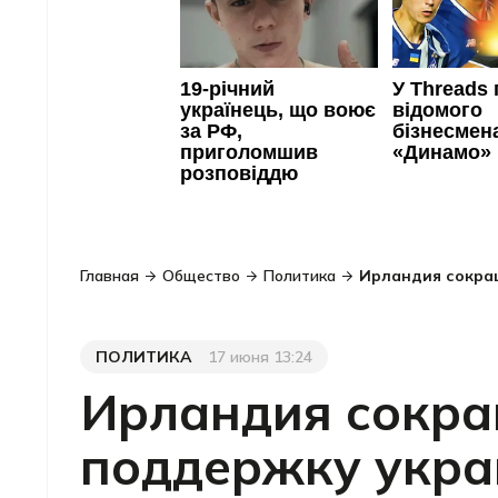
Главная
Общество
Политика
Ирландия сокращ
ПОЛИТИКА
17 июня 13:24
Категория
Дата публикации
Ирландия сокр
поддержку украи