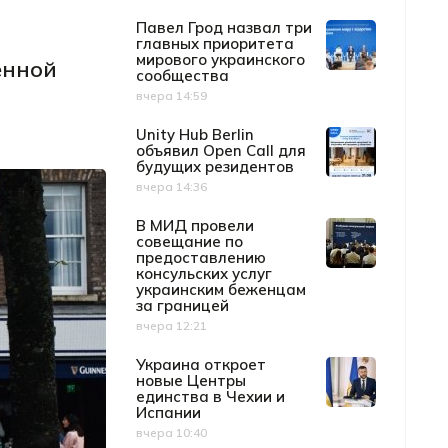
Павел Грод назвал три
главных приоритета
мирового украинского
енной
сообщества
вчера 14:59
Дата публикации
Unity Hub Berlin
объявил Open Call для
будущих резидентов
вчера 14:36
Дата публикации
В МИД провели
совещание по
предоставлению
консульских услуг
украинским беженцам
за границей
вчера 12:21
Дата публикации
Украина откроет
новые Центры
единства в Чехии и
Испании
вчера 10:40
Дата публикации