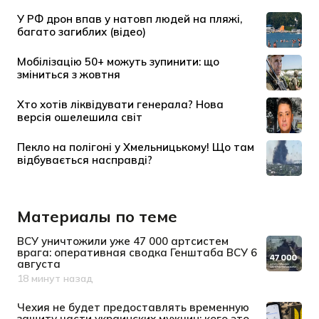
Материалы по теме
ВСУ уничтожили уже 47 000 артсистем
врага: оперативная сводка Генштаба ВСУ 6
августа
18 минут назад
Дата публикации
Чехия не будет предоставлять временную
защиту части украинских мужчин: кого это