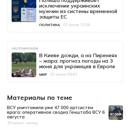
Польша поддерживает
исключение украинских
мужчин из системы временной
защиты ЕС
03 июня 13:06
ПОЛИТИКА
Категория
Дата публикации
НАПОМИНАЕМ
В Киеве дожди, а на Пиренеях
– жара: прогноз погоды на 3
июня для украинцев в Европе
03 июня 09:42
МИР
Категория
Дата публикации
Материалы по теме
ВСУ уничтожили уже 47 000 артсистем
врага: оперативная сводка Генштаба ВСУ 6
августа
18 минут назад
Дата публикации