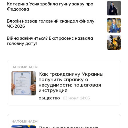
НАПОМИНАЕМ
Как гражданину Украины
получить справку о
несудимости: пошаговая
инструкция
03 июня 14:05
ОБЩЕСТВО
Категория
Дата публикации
НАПОМИНАЕМ