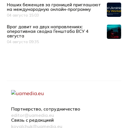
Наших беженцев за границей приглашают
на международную онлайн-программу
04 августа 15:03
Дата публикации
Враг давит на двух направлениях:
оперативная сводка Генштаба ВСУ 4
августа
04 августа 09:35
Дата публикации
Партнерство, сотрудничество
editor@uamedia.eu
Связь с редакцией
kovalchuk@uamedia.eu