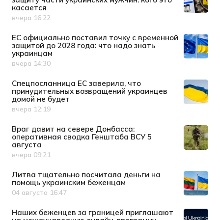
касается
вчера 16:22
Дата публикации
ЕС официально поставил точку с временной
защитой до 2028 года: что надо знать
украинцам
вчера 14:30
Дата публикации
Спецпосланница ЕС заверила, что
принудительных возвращений украинцев
домой не будет
вчера 12:19
Дата публикации
Враг давит на севере Донбасса:
оперативная сводка Генштаба ВСУ 5
августа
вчера 09:21
Дата публикации
Литва тщательно посчитала деньги на
помощь украинским беженцам
04 августа 16:47
Дата публикации
Наших беженцев за границей приглашают