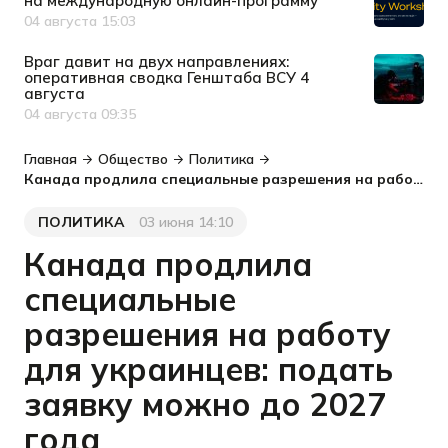
на международную онлайн-программу
04 августа 15:03
Дата публикации
Враг давит на двух направлениях:
оперативная сводка Генштаба ВСУ 4
августа
04 августа 09:35
Дата публикации
Главная
Общество
Политика
Канада продлила специальные разрешения на работу для украинцев: подать заявку можно до 2027 года
ПОЛИТИКА
03 июня 14:10
Категория
Дата публикации
Канада продлила
специальные
разрешения на работу
для украинцев: подать
заявку можно до 2027
года