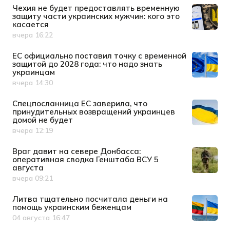
Чехия не будет предоставлять временную
защиту части украинских мужчин: кого это
касается
вчера 16:22
Дата публикации
ЕС официально поставил точку с временной
защитой до 2028 года: что надо знать
украинцам
вчера 14:30
Дата публикации
Спецпосланница ЕС заверила, что
принудительных возвращений украинцев
домой не будет
вчера 12:19
Дата публикации
Враг давит на севере Донбасса:
оперативная сводка Генштаба ВСУ 5
августа
вчера 09:21
Дата публикации
Литва тщательно посчитала деньги на
помощь украинским беженцам
04 августа 16:47
Дата публикации