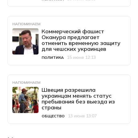
Категория
Дата публикации
НАПОМИНАЕМ
Коммерческий фашист
Окамура предлагает
отменить временную защиту
для чешских украинцев
15 июня 12:13
ПОЛИТИКА
Категория
Дата публикации
НАПОМИНАЕМ
Швеция разрешила
украинцам менять статус
пребывания без выезда из
страны
13 июня 13:07
ОБЩЕСТВО
Категория
Дата публикации