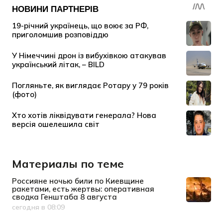
Материалы по теме
Россияне ночью били по Киевщине
ракетами, есть жертвы: оперативная
сводка Генштаба 8 августа
сегодня в 08:09
Дата публикации