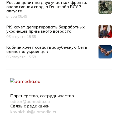
Россия давит на двух участках фронта:
оперативная сводка Генштаба ВСУ 7
августа
вчера 08:49
Дата публикации
PiS хочет депортировать безработных
украинцев призывного возраста
06 августа 18:55
Дата публикации
Кабмин хочет создать зарубежную Сеть
единства украинцев
06 августа 15:58
Дата публикации
Партнерство, сотрудничество
editor@uamedia.eu
Связь с редакцией
kovalchuk@uamedia.eu
Новости компаний