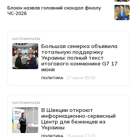
НАПОМИНАЕМ
Большая семерка объявила
тотальную поддержку
Украины: полный текст
итогового коммюнике G7 17
июня
17 июня 09:58
ПОЛИТИКА
Категория
Дата публикации
НАПОМИНАЕМ
В Швеции откроют
информационно-сервисный
Центр для беженцев из
Украины
16 июня 11:03
ПОЛИТИКА