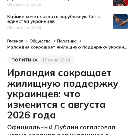
06 августа 18:55
Дата публикации
Кабмин хочет создать зарубежную Сеть
единства украинцев
06 августа 15:58
Дата публикации
Главная
Общество
Политика
Ирландия сокращает жилищную поддержку украинцев: что изменится с августа 2026 года
ПОЛИТИКА
17 июня 13:24
Категория
Дата публикации
Ирландия сокращает
жилищную поддержку
украинцев: что
изменится с августа
2026 года
Официальный Дублин согласовал
новые правила для украинцев с