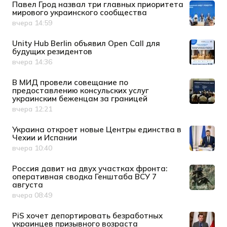
Павел Грод назвал три главных приоритета
мирового украинского сообщества
вчера 14:59
Дата публикации
Unity Hub Berlin объявил Open Call для
будущих резидентов
вчера 14:36
Дата публикации
В МИД провели совещание по
предоставлению консульских услуг
украинским беженцам за границей
вчера 12:21
Дата публикации
Украина откроет новые Центры единства в
Чехии и Испании
вчера 10:40
Дата публикации
Россия давит на двух участках фронта:
оперативная сводка Генштаба ВСУ 7
августа
вчера 08:49
Дата публикации
PiS хочет депортировать безработных
украинцев призывного возраста