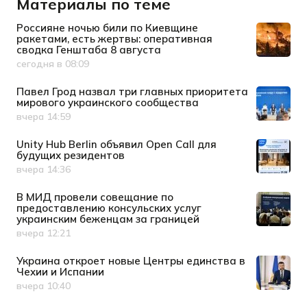
Материалы по теме
Россияне ночью били по Киевщине
ракетами, есть жертвы: оперативная
сводка Генштаба 8 августа
сегодня в 08:09
Дата публикации
Павел Грод назвал три главных приоритета
мирового украинского сообщества
вчера 14:59
Дата публикации
Unity Hub Berlin объявил Open Call для
будущих резидентов
вчера 14:36
Дата публикации
В МИД провели совещание по
предоставлению консульских услуг
украинским беженцам за границей
вчера 12:21
Дата публикации
Украина откроет новые Центры единства в
Чехии и Испании
вчера 10:40
Дата публикации