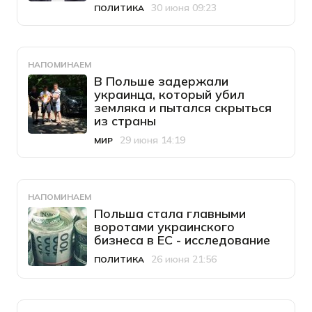
30 июня 09:23
ПОЛИТИКА
Категория
Дата публикации
НАПОМИНАЕМ
В Польше задержали
украинца, который убил
земляка и пытался скрыться
из страны
29 июня 14:19
МИР
Категория
Дата публикации
НАПОМИНАЕМ
Польша стала главными
воротами украинского
бизнеса в ЕС - исследование
26 июня 21:56
ПОЛИТИКА
Категория
Дата публикации