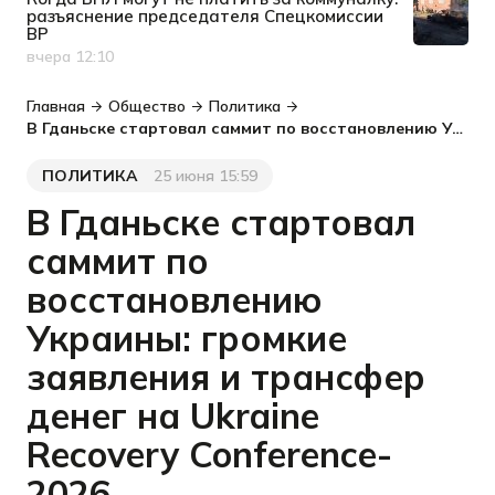
разъяснение председателя Спецкомиссии
ВР
вчера 12:10
Дата публикации
Главная
Общество
Политика
В Гданьске стартовал саммит по восстановлению Украины: громкие заявления и трансфер денег на Ukraine Recovery Conference-2026
ПОЛИТИКА
25 июня 15:59
Категория
Дата публикации
В Гданьске стартовал
саммит по
восстановлению
Украины: громкие
заявления и трансфер
денег на Ukraine
Recovery Conference-
2026