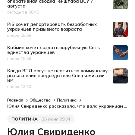
оперативная сводка Генштаба ВСУ 7
августа
сегодня в 08:49
Дата публикации
PiS хочет депортировать безработных
украинцев призывного возраста
вчера 18:55
Дата публикации
Кабмин хочет создать зарубежную Сеть
единства украинцев
вчера 15:58
Дата публикации
Когда ВПЛ могут не платить за коммуналку:
разъяснение председателя Спецкомиссии
ВР
вчера 12:10
Дата публикации
Главная
Общество
Политика
Юлия Свириденко рассказала, что дала украинцам Ukraine Recovery Conference-2026
ПОЛИТИКА
26 июня 09:34
Категория
Дата публикации
Юлия Свириденко