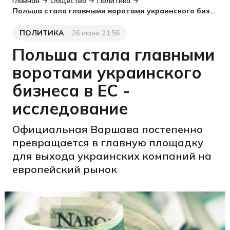
Главная
Общество
Политика
Польша стала главными воротами украинского бизнеса в ЕС - исследование
ПОЛИТИКА
26 июня 21:56
Категория
Дата публикации
Польша стала главными
воротами украинского
бизнеса в ЕС -
исследование
Официальная Варшава постепенно
превращается в главную площадку
для выхода украинских компаний на
европейский рынок