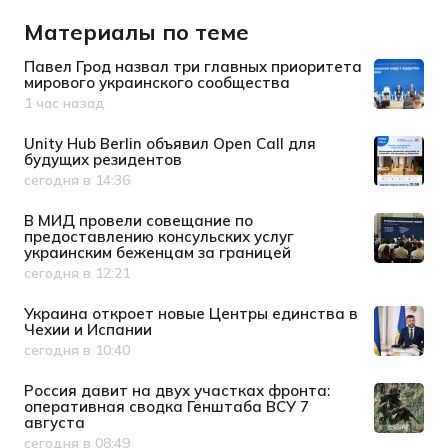
Материалы по теме
Павел Грод назвал три главных приоритета
мирового украинского сообщества
1 час назад
Дата публикации
Unity Hub Berlin объявил Open Call для
будущих резидентов
сегодня в 14:36
Дата публикации
В МИД провели совещание по
предоставлению консульских услуг
украинским беженцам за границей
сегодня в 12:21
Дата публикации
Украина откроет новые Центры единства в
Чехии и Испании
сегодня в 10:40
Дата публикации
Россия давит на двух участках фронта:
оперативная сводка Генштаба ВСУ 7
августа
сегодня в 08:49