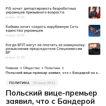
Дата публикации
PiS хочет депортировать безработных
украинцев призывного возраста
вчера 18:55
Дата публикации
Кабмин хочет создать зарубежную Сеть
единства украинцев
вчера 15:58
Дата публикации
Когда ВПЛ могут не платить за коммуналку:
разъяснение председателя Спецкомиссии
ВР
вчера 12:10
Дата публикации
Главная
Общество
Политика
Польский вице-премьер заявил, что с Бандерой на знаменах Украина не войдет в ЕС
ПОЛИТИКА
30 июня 09:51
Категория
Дата публикации
Польский вице-премьер
заявил, что с Бандерой