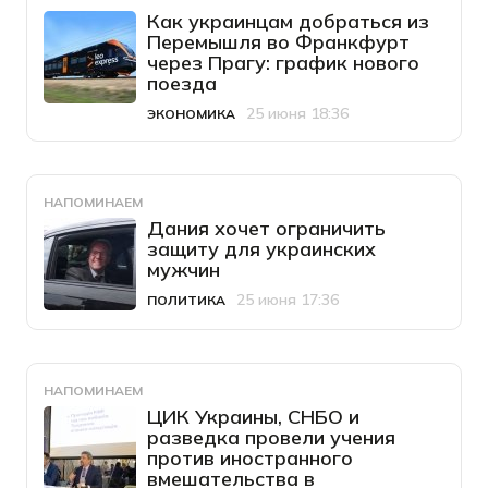
Как украинцам добраться из
Перемышля во Франкфурт
через Прагу: график нового
поезда
25 июня 18:36
ЭКОНОМИКА
Категория
Дата публикации
НАПОМИНАЕМ
Дания хочет ограничить
защиту для украинских
мужчин
25 июня 17:36
ПОЛИТИКА
Категория
Дата публикации
НАПОМИНАЕМ
ЦИК Украины, СНБО и
разведка провели учения
против иностранного
вмешательства в