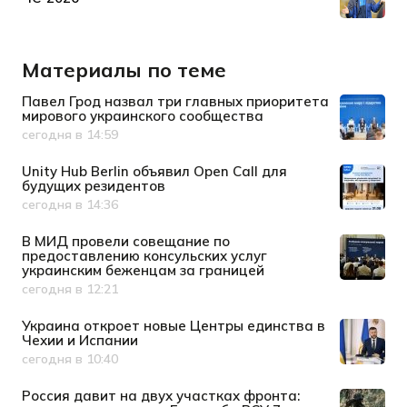
Материалы по теме
Павел Грод назвал три главных приоритета
мирового украинского сообщества
сегодня в 14:59
Дата публикации
Unity Hub Berlin объявил Open Call для
будущих резидентов
сегодня в 14:36
Дата публикации
В МИД провели совещание по
предоставлению консульских услуг
украинским беженцам за границей
сегодня в 12:21
Дата публикации
Украина откроет новые Центры единства в
Чехии и Испании
сегодня в 10:40
Дата публикации
Россия давит на двух участках фронта: