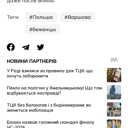
даже после войны.
Теги:
Польша
Варшава
беженцы