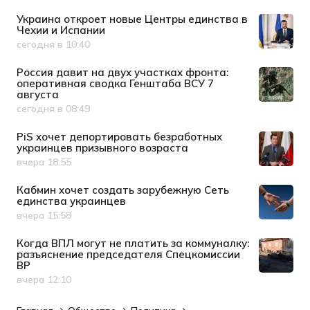
Украина откроет новые Центры единства в
Чехии и Испании
сегодня в 10:40
Дата публикации
Россия давит на двух участках фронта:
оперативная сводка Генштаба ВСУ 7
августа
сегодня в 08:49
Дата публикации
PiS хочет депортировать безработных
украинцев призывного возраста
вчера 18:55
Дата публикации
Кабмин хочет создать зарубежную Сеть
единства украинцев
вчера 15:58
Дата публикации
Когда ВПЛ могут не платить за коммуналку:
разъяснение председателя Спецкомиссии
ВР
вчера 12:10
Дата публикации