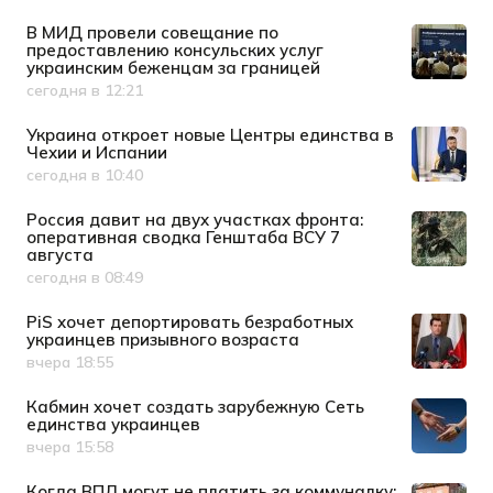
В МИД провели совещание по
предоставлению консульских услуг
украинским беженцам за границей
сегодня в 12:21
Дата публикации
Украина откроет новые Центры единства в
Чехии и Испании
сегодня в 10:40
Дата публикации
Россия давит на двух участках фронта:
оперативная сводка Генштаба ВСУ 7
августа
сегодня в 08:49
Дата публикации
PiS хочет депортировать безработных
украинцев призывного возраста
вчера 18:55
Дата публикации
Кабмин хочет создать зарубежную Сеть
единства украинцев
вчера 15:58
Дата публикации
Когда ВПЛ могут не платить за коммуналку: