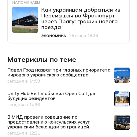
НАПОМИНАЕМ
Как украинцам добраться из
Перемышля во Франкфурт
через Прагу: график нового
поезда
25 июня 18:36
ЭКОНОМИКА
Категория
Дата публикации
Материалы по теме
Павел Грод назвал три главных приоритета
мирового украинского сообщества
сегодня в 14:59
Дата публикации
Unity Hub Berlin объявил Open Call для
будущих резидентов
сегодня в 14:36
Дата публикации
В МИД провели совещание по
предоставлению консульских услуг
украинским беженцам за границей
сегодня в 12:21
Дата публикации