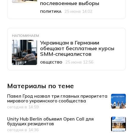
послевоенные выборы
25 июня 14:02
ПОЛИТИКА
Категория
Дата публикации
НАПОМИНАЕМ
Украинцам в Германии
обещают бесплатные курсы
SMM-специалистов
25 июня 12:56
ОБЩЕСТВО
Категория
Дата публикации
Материалы по теме
Павел Грод назвал три главных приоритета
мирового украинского сообщества
сегодня в 14:59
Дата публикации
Unity Hub Berlin объявил Open Call для
будущих резидентов
сегодня в 14:36
Дата публикации