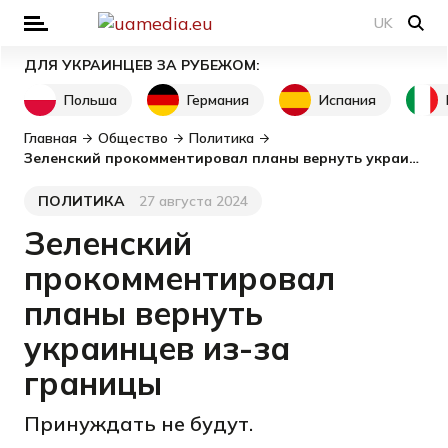
UK
ДЛЯ УКРАИНЦЕВ ЗА РУБЕЖОМ:
Польша
Германия
Испания
Главная
Общество
Политика
Зеленский прокомментировал планы вернуть украинцев из-за границы
ПОЛИТИКА
27 августа 2024
Категория
Дата публикации
Зеленский
прокомментировал
планы вернуть
украинцев из-за
границы
Принуждать не будут.