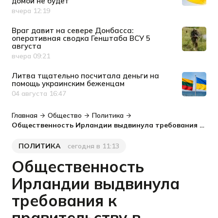
домой не будет
вчера 12:19
Дата публикации
Враг давит на севере Донбасса:
оперативная сводка Генштаба ВСУ 5
августа
вчера 09:21
Дата публикации
Литва тщательно посчитала деньги на
помощь украинским беженцам
04 августа 16:47
Дата публикации
Главная
Общество
Политика
Общественность Ирландии выдвинула требования к правительству в отношении украинских беженцев
ПОЛИТИКА
сегодня в 11:13
Категория
Дата публикации
Общественность
Ирландии выдвинула
требования к
правительству в