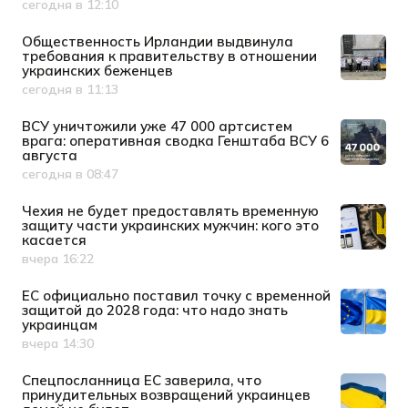
сегодня в 12:10
Дата публикации
Общественность Ирландии выдвинула
требования к правительству в отношении
украинских беженцев
сегодня в 11:13
Дата публикации
ВСУ уничтожили уже 47 000 артсистем
врага: оперативная сводка Генштаба ВСУ 6
августа
сегодня в 08:47
Дата публикации
Чехия не будет предоставлять временную
защиту части украинских мужчин: кого это
касается
вчера 16:22
Дата публикации
ЕС официально поставил точку с временной
защитой до 2028 года: что надо знать
украинцам
вчера 14:30
Дата публикации
Спецпосланница ЕС заверила, что
принудительных возвращений украинцев