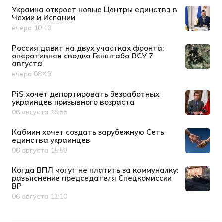
Украина откроет новые Центры единства в
Чехии и Испании
вчера 10:40
Дата публикации
Россия давит на двух участках фронта:
оперативная сводка Генштаба ВСУ 7
августа
вчера 08:49
Дата публикации
PiS хочет депортировать безработных
украинцев призывного возраста
06 августа 18:55
Дата публикации
Кабмин хочет создать зарубежную Сеть
единства украинцев
06 августа 15:58
Дата публикации
Когда ВПЛ могут не платить за коммуналку:
разъяснение председателя Спецкомиссии
ВР
06 августа 12:10
Дата публикации