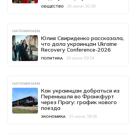
26 июня 10:28
ОБЩЕСТВО
Категория
Дата публикации
НАПОМИНАЕМ
Юлия Свириденко рассказала,
что дала украинцам Ukraine
Recovery Conference-2026
26 июня 09:34
ПОЛИТИКА
Категория
Дата публикации
НАПОМИНАЕМ
Как украинцам добраться из
Перемышля во Франкфурт
через Прагу: график нового
поезда
25 июня 18:36
ЭКОНОМИКА
Категория
Дата публикации