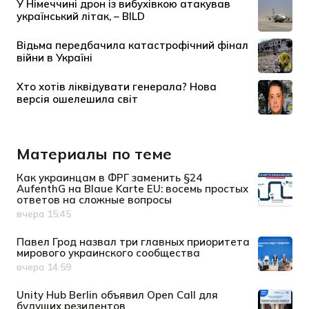
Материалы по теме
Как украинцам в ФРГ заменить §24
AufenthG на Blaue Karte EU: восемь простых
ответов на сложные вопросы
вчера 15:45
Дата публикации
Павел Грод назвал три главных приоритета
мирового украинского сообщества
вчера 14:59
Дата публикации
Unity Hub Berlin объявил Open Call для
будущих резидентов