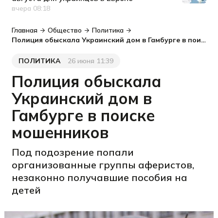
вчера 08:18
Дата публикации
Главная
Общество
Политика
Полиция обыскала Украинский дом в Гамбурге в поиске мошенников
ПОЛИТИКА
26 июня 11:39
Категория
Дата публикации
Полиция обыскала
Украинский дом в
Гамбурге в поиске
мошенников
Под подозрение попали
организованные группы аферистов,
незаконно получавшие пособия на
детей