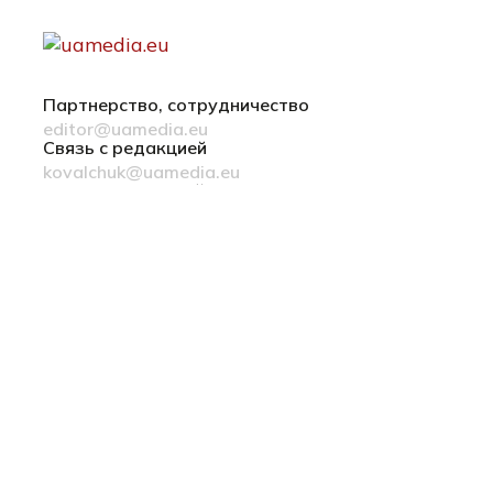
Партнерство, сотрудничество
editor@uamedia.eu
Связь с редакцией
kovalchuk@uamedia.eu
Новости компаний
Материалы в разделе Новости компаний
публикуются на правах рекламы
Политика конфиденциальности
Українська мова
© 2022-2026 uamedia.eu
ideil.
сделано в