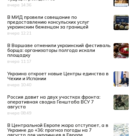
вчера 14:36
Дата публикации
В МИД провели совещание по
предоставлению консульских услуг
украинским беженцам за границей
вчера 12:21
Дата публикации
В Варшаве отменили украинский фестиваль
борща: организаторы полгода искали
площадку
вчера 11:17
Дата публикации
Украина откроет новые Центры единства в
Чехии и Испании
вчера 10:40
Дата публикации
Россия давит на двух участках фронта:
оперативная сводка Генштаба ВСУ 7
августа
вчера 08:49
Дата публикации
В Центральной Европе жара отступает, а в
Украине до +36: прогноз погоды на 7
августа для украинцев в Европе