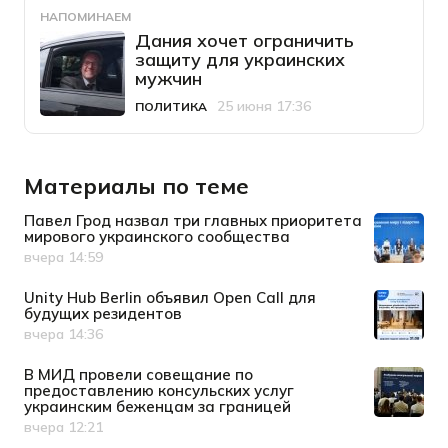
НАПОМИНАЕМ
Дания хочет ограничить
защиту для украинских
мужчин
25 июня 17:36
ПОЛИТИКА
Категория
Дата публикации
Материалы по теме
Павел Грод назвал три главных приоритета
мирового украинского сообщества
вчера 14:59
Дата публикации
Unity Hub Berlin объявил Open Call для
будущих резидентов
вчера 14:36
Дата публикации
В МИД провели совещание по
предоставлению консульских услуг
украинским беженцам за границей
вчера 12:21
Дата публикации