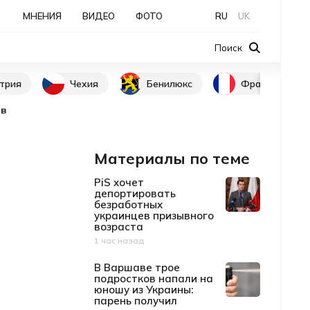
МНЕНИЯ
ВИДЕО
ФОТО
RU
UK
Поиск
трия
Чехия
Бенилюкс
Франция
ов
Материалы по теме
PiS хочет
депортировать
безработных
украинцев призывного
возраста
1 час назад
Дата публикации
В Варшаве трое
подростков напали на
юношу из Украины:
парень получил