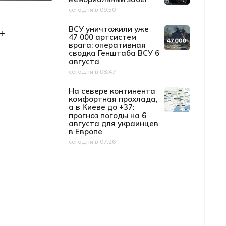
сегодня в 09:50
Дата публикации
ВСУ уничтожили уже
+
47 000 артсистем
врага: оперативная
сводка Генштаба ВСУ 6
августа
сегодня в 08:47
Дата публикации
На севере континента
комфортная прохлада,
а в Киеве до +37:
прогноз погоды на 6
августа для украинцев
в Европе
сегодня в 07:26
Дата публикации