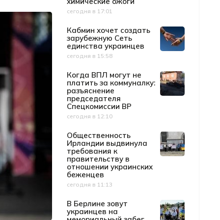
химические ожоги
сегодня в 17:01
Дата публикации
Кабмин хочет создать
зарубежную Сеть
единства украинцев
сегодня в 15:58
Дата публикации
Когда ВПЛ могут не
платить за коммуналку:
разъяснение
председателя
Спецкомиссии ВР
сегодня в 12:10
Дата публикации
Общественность
Ирландии выдвинула
требования к
правительству в
отношении украинских
беженцев
сегодня в 11:13
Дата публикации
В Берлине зовут
украинцев на
мемориальный забег