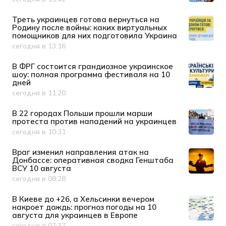
Дата публикации
Треть украинцев готова вернуться на
Родину после войны: каких виртуальных
помощников для них подготовила Украина
сегодня в 13:16
Дата публикации
В ФРГ состоится грандиозное украинское
шоу: полная программа фестиваля на 10
дней
сегодня в 11:20
Дата публикации
В 22 городах Польши прошли марши
протеста против нападений на украинцев
сегодня в 10:31
Дата публикации
Враг изменил направления атак на
Донбассе: оперативная сводка Генштаба
ВСУ 10 августа
сегодня в 08:28
Дата публикации
В Киеве до +26, а Хельсинки вечером
накроет дождь: прогноз погоды на 10
августа для украинцев в Европе
сегодня в 07:37