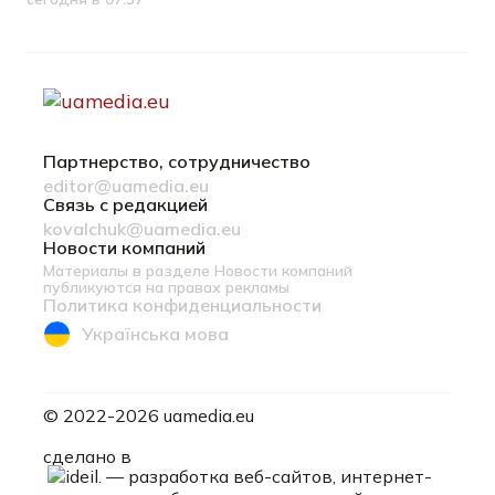
Дата публикации
Партнерство, сотрудничество
editor@uamedia.eu
Связь с редакцией
kovalchuk@uamedia.eu
Новости компаний
Материалы в разделе Новости компаний
публикуются на правах рекламы
Политика конфиденциальности
Українська мова
© 2022-2026 uamedia.eu
ideil.
сделано в