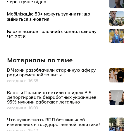
Материалы по теме
В Чехии разоблачили старинную аферу
ради временной защиты
сегодня в 16:58
Дата публикации
Власти Польши ответили на идею PiS
депортировать безработных украинцев:
95% мужчин работают легально
сегодня в 16:03
Дата публикации
Что нужно знать ВПЛ без жилья об
изменениях в государственной политике?
сегодня в 15:42