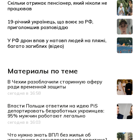
Материалы по теме
В Чехии разоблачили старинную аферу
ради временной защиты
сегодня в 16:58
Дата публикации
Власти Польши ответили на идею PiS
депортировать безработных украинцев:
95% мужчин работают легально
сегодня в 16:03
Дата публикации
Что нужно знать ВПЛ без жилья об
изменениях в государственной политике?