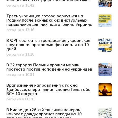
сегодня в 15:42
Дата публикации
Треть украинцев готова вернуться на
Родину после войны: каких виртуальных
помощников для них подготовила Украина
сегодня в 13:16
Дата публикации
В ФРГ состоится грандиозное украинское
шоу: полная программа фестиваля на 10
дней
сегодня в 11:20
Дата публикации
В 22 городах Польши прошли марши
протеста против нападений на украинцев
сегодня в 10:31
Дата публикации
Враг изменил направления атак на
Донбассе: оперативная сводка Генштаба
ВСУ 10 августа
сегодня в 08:28
Дата публикации
В Киеве до +26, а Хельсинки вечером
накроет дождь: прогноз погоды на 10