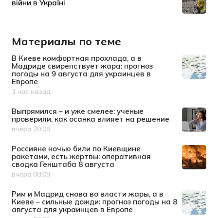
Материалы по теме
В Киеве комфортная прохлада, а в
Мадриде свирепствует жара: прогноз
погоды на 9 августа для украинцев в
Европе
1 час назад
Дата публикации
Выпрямился – и уже смелее: ученые
проверили, как осанка влияет на решение
вчера 20:09
Дата публикации
Россияне ночью били по Киевщине
ракетами, есть жертвы: оперативная
сводка Генштаба 8 августа
вчера 08:09
Дата публикации
Рим и Мадрид снова во власти жары, а в
Киеве – сильные дожди: прогноз погоды на 8
августа для украинцев в Европе