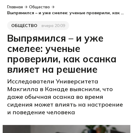
Главная
Общество
Выпрямился – и уже смелее: ученые проверили, как осанка влияет на решение
ОБЩЕСТВО
вчера 20:09
Категория
Дата публикации
Выпрямился – и уже
смелее: ученые
проверили, как осанка
влияет на решение
Исследователи Университета
Макгилла в Канаде выяснили, что
даже обычная осанка во время
сидения может влиять на настроение
и поведение человека