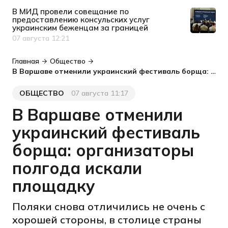
В МИД провели совещание по
предоставлению консульских услуг
украинским беженцам за границей
07 августа 12:21
Дата публикации
Главная
Общество
В Варшаве отменили украинский фестиваль борща: организаторы полгода искали площадку
ОБЩЕСТВО
07 августа 11:17
Категория
Дата публикации
В Варшаве отменили
украинский фестиваль
борща: организаторы
полгода искали
площадку
Поляки снова отличились не очень с
хорошей стороны, в столице страны