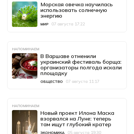
Морская овечка научилась
использовать солнечную
энергию
07 августа 17:22
МИР
Категория
Дата публикации
НАПОМИНАЕМ
В Варшаве отменили
украинский фестиваль борща:
организаторы полгода искали
площадку
07 августа 11:17
ОБЩЕСТВО
Категория
Дата публикации
НАПОМИНАЕМ
Новый проект Илона Маска
взорвался на Луне: теперь
там ищут глубокий кратер
05 августа 19:30
ЭКОНОМИКА