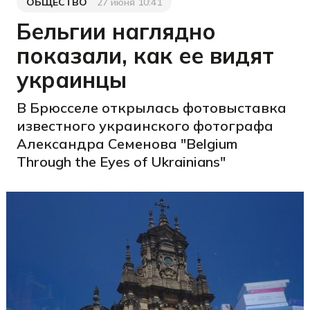
ОБЩЕСТВО
27 июня 10:41
Категория
Дата публикации
Бельгии наглядно
показали, как ее видят
украинцы
В Брюсселе открылась фотовыставка
известного украинского фотографа
Александра Семенова "Belgium
Through the Eyes of Ukrainians"