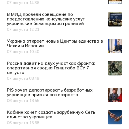
07 августа 14:36
Дата публикации
В МИД провели совещание по
предоставлению консульских услуг
украинским беженцам за границей
07 августа 12:21
Дата публикации
Украина откроет новые Центры единства в
Чехии и Испании
07 августа 10:40
Дата публикации
Россия давит на двух участках фронта:
оперативная сводка Генштаба ВСУ 7
августа
07 августа 08:49
Дата публикации
PiS хочет депортировать безработных
украинцев призывного возраста
06 августа 18:55
Дата публикации
Кабмин хочет создать зарубежную Сеть
единства украинцев
06 августа 15:58
Дата публикации