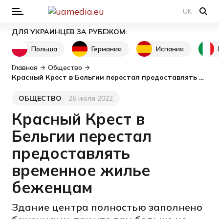
UK
ДЛЯ УКРАИНЦЕВ ЗА РУБЕЖОМ:
Польша
Германия
Испания
Главная
Общество
Красный Крест в Бельгии перестал предоставлять временное жилье беженцам
ОБЩЕСТВО
26 июля 2022
Категория
Дата публикации
Красный Крест в
Бельгии перестал
предоставлять
временное жилье
беженцам
Здание центра полностью заполнено