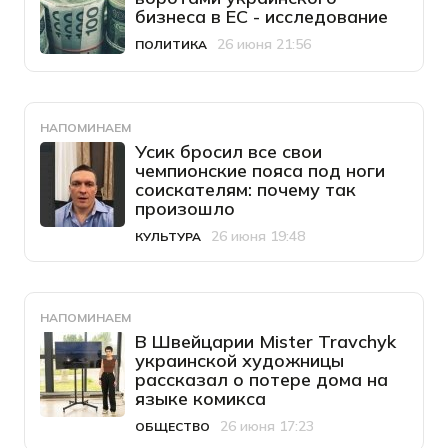
бизнеса в ЕС - исследование
26 июня 21:56
ПОЛИТИКА
Категория
Дата публикации
НАПОМИНАЕМ
Усик бросил все свои
чемпионские пояса под ноги
соискателям: почему так
произошло
26 июня 19:48
КУЛЬТУРА
Категория
Дата публикации
НАПОМИНАЕМ
В Швейцарии Mister Travchyk
украинской художницы
рассказал о потере дома на
языке комикса
26 июня 17:23
ОБЩЕСТВО
Категория
Дата публикации