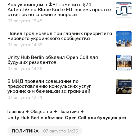
Как украинцам в ФРГ заменить §24
AufenthG на Blaue Karte EU: восемь простых
ответов на сложные вопросы
07 августа 15:45
Дата публикации
Павел Грод назвал три главных приоритета
мирового украинского сообщества
07 августа 14:59
Дата публикации
Unity Hub Berlin объявил Open Call для
будущих резидентов
07 августа 14:36
Дата публикации
В МИД провели совещание по
предоставлению консульских услуг
украинским беженцам за границей
07 августа 12:21
Дата публикации
Главная
Общество
Политика
Unity Hub Berlin объявил Open Call для будущих резидентов
ПОЛИТИКА
07 августа 14:36
Категория
Дата публикации