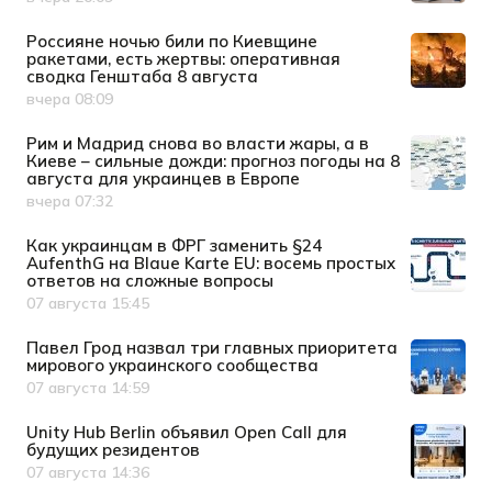
Дата публикации
Россияне ночью били по Киевщине
ракетами, есть жертвы: оперативная
сводка Генштаба 8 августа
вчера 08:09
Дата публикации
Рим и Мадрид снова во власти жары, а в
Киеве – сильные дожди: прогноз погоды на 8
августа для украинцев в Европе
вчера 07:32
Дата публикации
Как украинцам в ФРГ заменить §24
AufenthG на Blaue Karte EU: восемь простых
ответов на сложные вопросы
07 августа 15:45
Дата публикации
Павел Грод назвал три главных приоритета
мирового украинского сообщества
07 августа 14:59
Дата публикации
Unity Hub Berlin объявил Open Call для
будущих резидентов
07 августа 14:36
Дата публикации