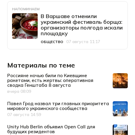
НАПОМИНАЕМ
В Варшаве отменили
украинский фестиваль борща:
организаторы полгода искали
площадку
07 августа 11:17
ОБЩЕСТВО
Категория
Дата публикации
Материалы по теме
Россияне ночью били по Киевщине
ракетами, есть жертвы: оперативная
сводка Генштаба 8 августа
вчера 08:09
Дата публикации
Павел Грод назвал три главных приоритета
мирового украинского сообщества
07 августа 14:59
Дата публикации
Unity Hub Berlin объявил Open Call для
будущих резидентов