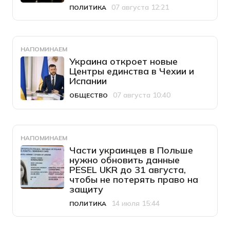
07 августа 12:21
ПОЛИТИКА
Категория
Дата публикации
НАПОМИНАЕМ
Украина откроет новые
Центры единства в Чехии и
Испании
07 августа 10:40
ОБЩЕСТВО
Категория
Дата публикации
НАПОМИНАЕМ
Части украинцев в Польше
нужно обновить данные
PESEL UKR до 31 августа,
чтобы не потерять право на
защиту
14 июля 15:44
ПОЛИТИКА
Категория
Дата публикации