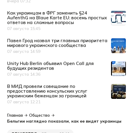
вчера 07:32
Дата публикации
Как украинцам в ФРГ заменить §24
AufenthG на Blaue Karte EU: восемь простых
ответов на сложные вопросы
07 августа 15:45
Дата публикации
Павел Грод назвал три главных приоритета
мирового украинского сообщества
07 августа 14:59
Дата публикации
Unity Hub Berlin объявил Open Call для
будущих резидентов
07 августа 14:36
Дата публикации
В МИД провели совещание по
предоставлению консульских услуг
украинским беженцам за границей
07 августа 12:21
Дата публикации
Главная
Общество
Бельгии наглядно показали, как ее видят украинцы