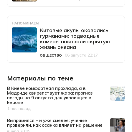
Категория
Дата публикации
НАПОМИНАЕМ
Китовые акулы оказались
гурманами: подводные
камеры показали скрытую
жизнь океана
06 августа 22:17
ОБЩЕСТВО
Категория
Дата публикации
Материалы по теме
В Киеве комфортная прохлада, а в
Мадриде свирепствует жара: прогноз
погоды на 9 августа для украинцев в
Европе
1 час назад
Дата публикации
Выпрямился – и уже смелее: ученые
проверили, как осанка влияет на решение
вчера 20:09