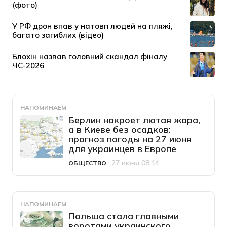
НАПОМИНАЕМ
Берлин накроет лютая жара,
а в Киеве без осадков:
прогноз погоды на 27 июня
для украинцев в Европе
27 июня 08:14
ОБЩЕСТВО
Категория
Дата публикации
НАПОМИНАЕМ
Польша стала главными
воротами украинского