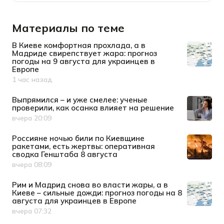
Материалы по теме
В Киеве комфортная прохлада, а в
Мадриде свирепствует жара: прогноз
погоды на 9 августа для украинцев в
Европе
1 час назад
Дата публикации
Выпрямился – и уже смелее: ученые
проверили, как осанка влияет на решение
вчера 20:09
Дата публикации
Россияне ночью били по Киевщине
ракетами, есть жертвы: оперативная
сводка Генштаба 8 августа
вчера 08:09
Дата публикации
Рим и Мадрид снова во власти жары, а в
Киеве – сильные дожди: прогноз погоды на 8
августа для украинцев в Европе
вчера 07:32
Дата публикации