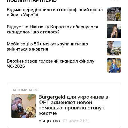
НАПОМИНАЕМ
Bürgergeld для украинцев в
ФРГ заменяют новой
помощью: правила станут
жестче
03 июля 21:31
ОБЩЕСТВО
Категория
Дата публикации