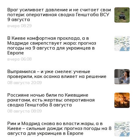
Враг усиливает давление и не считает свои
потери: оперативная сводка Генштаба ВСУ
9 августа
вчера 08:29
Дата публикации
В Киеве комфортная прохлада, а в
Мадриде свирепствует жара: прогноз
погоды на 9 августа для украинцев в
Европе
вчера 06:08
Дата публикации
Выпрямился – и уже смелее: ученые
проверили, как осанка влияет на решение
08 августа 20:09
Дата публикации
Россияне ночью били по Киевщине
ракетами, есть жертвы: оперативная
сводка Генштаба 8 августа
08 августа 08:09
Дата публикации
Рим и Мадрид снова во власти жары, а в
Киеве – сильные дожди: прогноз погоды на 8
августа для украинцев в Европе