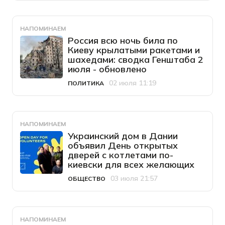
НАПОМИНАЕМ
Россия всю ночь била по
Киеву крылатыми ракетами и
шахедами: сводка Генштаба 2
июля - обновлено
02 июля 11:19
ПОЛИТИКА
Категория
Дата публикации
НАПОМИНАЕМ
Украинский дом в Дании
объявил День открытых
дверей с котлетами по-
киевски для всех желающих
03 июля 21:57
ОБЩЕСТВО
Категория
Дата публикации
НАПОМИНАЕМ