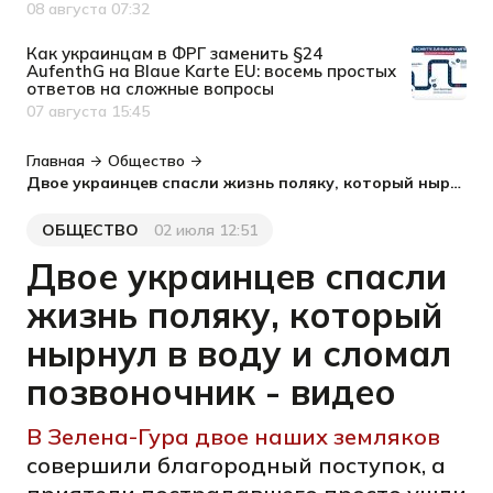
08 августа 07:32
Дата публикации
Как украинцам в ФРГ заменить §24
AufenthG на Blaue Karte EU: восемь простых
ответов на сложные вопросы
07 августа 15:45
Дата публикации
Главная
Общество
Двое украинцев спасли жизнь поляку, который нырнул в воду и сломал позвоночник - видео
ОБЩЕСТВО
02 июля 12:51
Категория
Дата публикации
Двое украинцев спасли
жизнь поляку, который
нырнул в воду и сломал
позвоночник - видео
В Зелена-Гура двое наших земляков
совершили благородный поступок, а