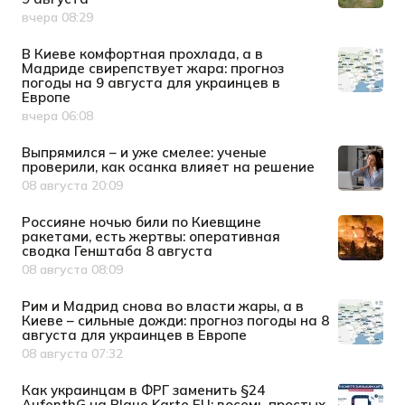
вчера 08:29
Дата публикации
В Киеве комфортная прохлада, а в
Мадриде свирепствует жара: прогноз
погоды на 9 августа для украинцев в
Европе
вчера 06:08
Дата публикации
Выпрямился – и уже смелее: ученые
проверили, как осанка влияет на решение
08 августа 20:09
Дата публикации
Россияне ночью били по Киевщине
ракетами, есть жертвы: оперативная
сводка Генштаба 8 августа
08 августа 08:09
Дата публикации
Рим и Мадрид снова во власти жары, а в
Киеве – сильные дожди: прогноз погоды на 8
августа для украинцев в Европе
08 августа 07:32
Дата публикации
Как украинцам в ФРГ заменить §24
AufenthG на Blaue Karte EU: восемь простых