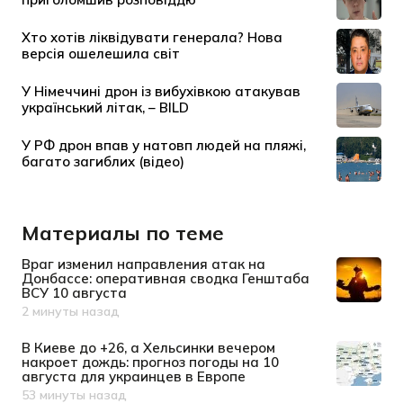
Материалы по теме
Враг изменил направления атак на
Донбассе: оперативная сводка Генштаба
ВСУ 10 августа
2 минуты назад
Дата публикации
В Киеве до +26, а Хельсинки вечером
накроет дождь: прогноз погоды на 10
августа для украинцев в Европе
53 минуты назад
Дата публикации