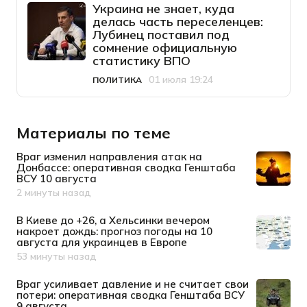
Украина не знает, куда
делась часть переселенцев:
Лубинец поставил под
сомнение официальную
статистику ВПО
01 июля 19:24
ПОЛИТИКА
Категория
Дата публикации
Материалы по теме
Враг изменил направления атак на
Донбассе: оперативная сводка Генштаба
ВСУ 10 августа
2 минуты назад
Дата публикации
В Киеве до +26, а Хельсинки вечером
накроет дождь: прогноз погоды на 10
августа для украинцев в Европе
53 минуты назад
Дата публикации
Враг усиливает давление и не считает свои
потери: оперативная сводка Генштаба ВСУ
9 августа