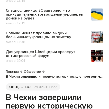
вчера 13:15
Дата публикации
Спецпосланница ЕС заверила, что
принудительных возвращений украинцев
домой не будет
вчера 12:19
Дата публикации
Польша меняет правила выдачи
больничных: украинцам на заметку
вчера 11:38
Дата публикации
Для украинцев Швейцарии проведут
антистрессовый форум
вчера 10:04
Дата публикации
Главная
Общество
В Чехии завершили первую историческую программу для детей беженцев
ОБЩЕСТВО
29 июня 11:27
Категория
Дата публикации
В Чехии завершили
первую историческую