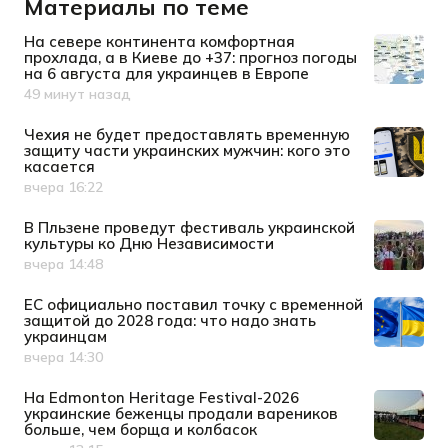
Материалы по теме
На севере континента комфортная
прохлада, а в Киеве до +37: прогноз погоды
на 6 августа для украинцев в Европе
49 минут назад
Дата публикации
Чехия не будет предоставлять временную
защиту части украинских мужчин: кого это
касается
вчера 16:22
Дата публикации
В Пльзене проведут фестиваль украинской
культуры ко Дню Независимости
вчера 14:48
Дата публикации
ЕС официально поставил точку с временной
защитой до 2028 года: что надо знать
украинцам
вчера 14:30
Дата публикации
На Edmonton Heritage Festival-2026
украинские беженцы продали вареников
больше, чем борща и колбасок