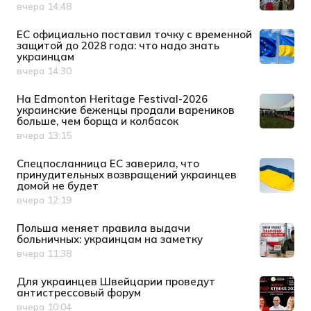
вчера 14:48
Дата публикации
ЕС официально поставил точку с временной
защитой до 2028 года: что надо знать
украинцам
вчера 14:30
Дата публикации
На Edmonton Heritage Festival-2026
украинские беженцы продали вареников
больше, чем борща и колбасок
вчера 13:15
Дата публикации
Спецпосланница ЕС заверила, что
принудительных возвращений украинцев
домой не будет
вчера 12:19
Дата публикации
Польша меняет правила выдачи
больничных: украинцам на заметку
вчера 11:38
Дата публикации
Для украинцев Швейцарии проведут
антистрессовый форум
вчера 10:04
Дата публикации