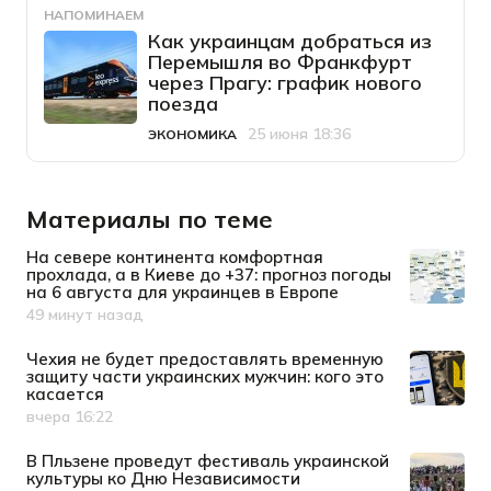
НАПОМИНАЕМ
Как украинцам добраться из
Перемышля во Франкфурт
через Прагу: график нового
поезда
25 июня 18:36
ЭКОНОМИКА
Категория
Дата публикации
Материалы по теме
На севере континента комфортная
прохлада, а в Киеве до +37: прогноз погоды
на 6 августа для украинцев в Европе
49 минут назад
Дата публикации
Чехия не будет предоставлять временную
защиту части украинских мужчин: кого это
касается
вчера 16:22
Дата публикации
В Пльзене проведут фестиваль украинской
культуры ко Дню Независимости