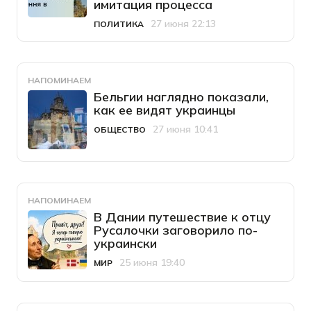
имитация процесса
27 июня 22:13
ПОЛИТИКА
Категория
Дата публикации
НАПОМИНАЕМ
Бельгии наглядно показали,
как ее видят украинцы
27 июня 10:41
ОБЩЕСТВО
Категория
Дата публикации
НАПОМИНАЕМ
В Дании путешествие к отцу
Русалочки заговорило по-
украински
25 июня 19:40
МИР
Категория
Дата публикации