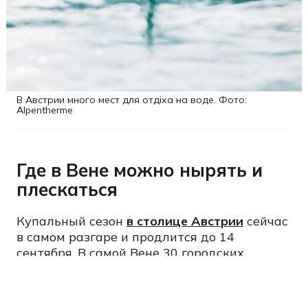
В Австрии много мест для отдіха на воде. Фото:
Alpentherme
Где в Вене можно нырять и
плескаться
Купальный сезон
в столице Австрии
сейчас
в самом разгаре и продлится до 14
сентября. В самой Вене 30 городских
открытых бассейнов. Хотя в городе можно
искупаться и в природных водоемах, как
сообщает
портал Relocate
.