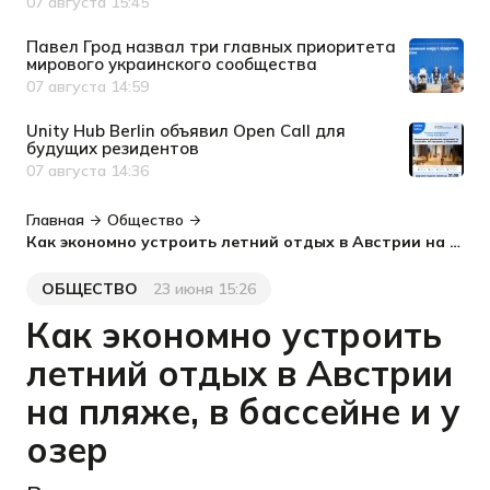
07 августа 15:45
Дата публикации
Павел Грод назвал три главных приоритета
мирового украинского сообщества
07 августа 14:59
Дата публикации
Unity Hub Berlin объявил Open Call для
будущих резидентов
07 августа 14:36
Дата публикации
Главная
Общество
Как экономно устроить летний отдых в Австрии на пляже, в бассейне и у озер
ОБЩЕСТВО
23 июня 15:26
Категория
Дата публикации
Как экономно устроить
летний отдых в Австрии
на пляже, в бассейне и у
озер