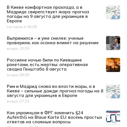
В Киеве комфортная прохлада, а в
Мадриде свирепствует жара: прогноз
погоды на 9 августа для украинцев в
Европе
сегодня в 06:08
Дата публикации
Выпрямился – и уже смелее: ученые
проверили, как осанка влияет на решение
вчера 20:09
Дата публикации
Россияне ночью били по Киевщине
ракетами, есть жертвы: оперативная
сводка Генштаба 8 августа
вчера 08:09
Дата публикации
Рим и Мадрид снова во власти жары, а в
Киеве – сильные дожди: прогноз погоды на 8
августа для украинцев в Европе
вчера 07:32
Дата публикации
Как украинцам в ФРГ заменить §24
AufenthG на Blaue Karte EU: восемь простых
ответов на сложные вопросы