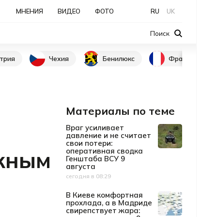
МНЕНИЯ
ВИДЕО
ФОТО
RU
UK
Поиск
трия
Чехия
Бенилюкс
Франция
Материалы по теме
в
Враг усиливает
давление и не считает
свои потери:
ожным
оперативная сводка
Генштаба ВСУ 9
августа
сегодня в 08:29
Дата публикации
В Киеве комфортная
прохлада, а в Мадриде
свирепствует жара: