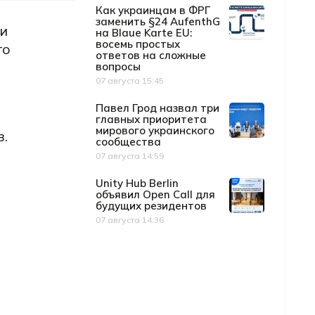
Как украинцам в ФРГ
заменить §24 AufenthG
 и
на Blaue Karte EU:
восемь простых
го
ответов на сложные
вопросы
07 августа 15:45
Дата публикации
Павел Грод назвал три
главных приоритета
мирового украинского
.
сообщества
07 августа 14:59
Дата публикации
Unity Hub Berlin
объявил Open Call для
будущих резидентов
07 августа 14:36
Дата публикации