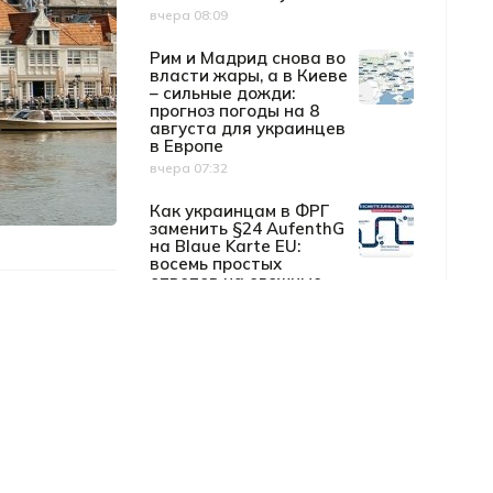
вчера 08:09
Дата публикации
Рим и Мадрид снова во
власти жары, а в Киеве
– сильные дожди:
прогноз погоды на 8
августа для украинцев
в Европе
вчера 07:32
Дата публикации
Как украинцам в ФРГ
заменить §24 AufenthG
на Blaue Karte EU:
восемь простых
ответов на сложные
вопросы
07 августа 15:45
Дата публикации
Павел Грод назвал три
я
главных приоритета
мирового украинского
сообщества
07 августа 14:59
Дата публикации
е
Unity Hub Berlin