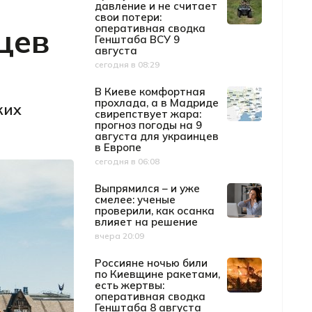
давление и не считает
свои потери:
цев
оперативная сводка
Генштаба ВСУ 9
августа
сегодня в 08:29
Дата публикации
В Киеве комфортная
прохлада, а в Мадриде
ких
свирепствует жара:
прогноз погоды на 9
августа для украинцев
в Европе
сегодня в 06:08
Дата публикации
Выпрямился – и уже
смелее: ученые
проверили, как осанка
влияет на решение
вчера 20:09
Дата публикации
Россияне ночью били
по Киевщине ракетами,
есть жертвы:
оперативная сводка
Генштаба 8 августа