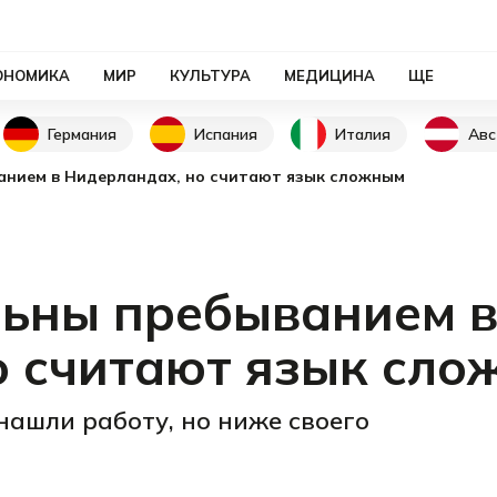
ОНОМИКА
МИР
КУЛЬТУРА
МЕДИЦИНА
ЩЕ
Германия
Испания
Италия
Авс
анием в Нидерландах, но считают язык сложным
ьны пребыванием 
о считают язык сл
ашли работу, но ниже своего