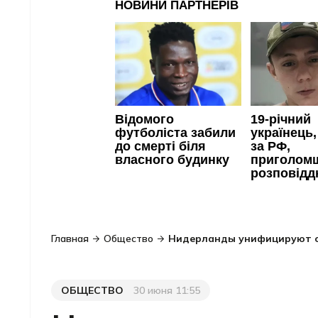
Главная
Общество
Нидерланды унифицируют с 
ОБЩЕСТВО
30 июня 11:55
Категория
Дата публикации