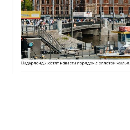
Нидерланды хотят навести порядок с оплатой жилья д
Правительство Нидерландов 
финансирования муниципаль
других стран. Украинцам не
никак не коснутся их финанс
Власти считают, что с ново
ясности для местных органо