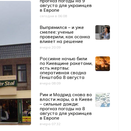
прогноз погоды на 9
августа для украинцев
в Европе
сегодня в 06:08
Дата публикации
Выпрямился – и уже
смелее: ученые
проверили, как осанка
влияет на решение
вчера 20:09
Дата публикации
Россияне ночью били
по Киевщине ракетами,
есть жертвы:
оперативная сводка
Генштаба 8 августа
вчера 08:09
Дата публикации
Рим и Мадрид снова во
власти жары, а в Киеве
– сильные дожди:
прогноз погоды на 8
августа для украинцев
в Европе
вчера 07:32
Дата публикации