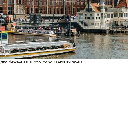
ля беженцев. Фото: Yana Oleksiuk/Pexels
с 1 июля 2026 г. ввело новую схему
ного приема и размещения беженцев из
 стоит переживать, потому что эти изменени
ово.
й схемой станет меньше бюрократии и больш
в самоуправления. Ибо теперь одна