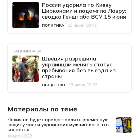
Россия ударила по Киеву
Цирконами и подожгла Лавру:
сводка Генштаба ВСУ 15 июня
15 июня 09:41
ПОЛИТИКА
Категория
Дата публикации
НАПОМИНАЕМ
Швеция разрешила
украинцам менять статус
пребывания без выезда из
страны
13 июня 13:07
ОБЩЕСТВО
Категория
Дата публикации
Материалы по теме
Чехия не будет предоставлять временную
защиту части украинских мужчин: кого это
касается
вчера 16:22
Дата публикации