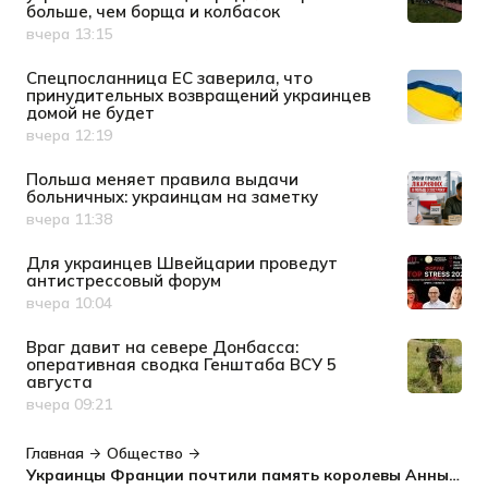
больше, чем борща и колбасок
вчера 13:15
Дата публикации
Спецпосланница ЕС заверила, что
принудительных возвращений украинцев
домой не будет
вчера 12:19
Дата публикации
Польша меняет правила выдачи
больничных: украинцам на заметку
вчера 11:38
Дата публикации
Для украинцев Швейцарии проведут
антистрессовый форум
вчера 10:04
Дата публикации
Враг давит на севере Донбасса:
оперативная сводка Генштаба ВСУ 5
августа
вчера 09:21
Дата публикации
Главная
Общество
Украинцы Франции почтили память королевы Анны Киевской