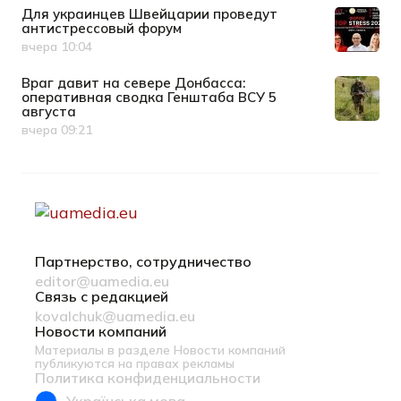
Для украинцев Швейцарии проведут
антистрессовый форум
вчера 10:04
Дата публикации
Враг давит на севере Донбасса:
оперативная сводка Генштаба ВСУ 5
августа
вчера 09:21
Дата публикации
Партнерство, сотрудничество
editor@uamedia.eu
Связь с редакцией
kovalchuk@uamedia.eu
Новости компаний
Материалы в разделе Новости компаний
публикуются на правах рекламы
Политика конфиденциальности