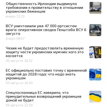
Общественность Ирландии выдвинула
требования к правительству в отношении
украинских беженцев
вчера 11:13
Дата публикации
ВСУ уничтожили уже 47 000 артсистем
врага: оперативная сводка Генштаба ВСУ 6
августа
вчера 08:47
Дата публикации
Чехия не будет предоставлять временную
защиту части украинских мужчин: кого это
касается
05 августа 16:22
Дата публикации
ЕС официально поставил точку с временной
защитой до 2028 года: что надо знать
украинцам
05 августа 14:30
Дата публикации
Спецпосланница ЕС заверила, что
принудительных возвращений украинцев
домой не будет
05 августа 12:19
Дата публикации