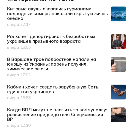
Китовые акулы оказались гурманами:
подводные камеры показали скрытую жизнь
океана
вчера 22:17
Дата публикации
PiS хочет депортировать безработных
украинцев призывного возраста
вчера 18:55
Дата публикации
В Варшаве трое подростков напали на
юношу из Украины: парень получил
химические ожоги
вчера 17:01
Дата публикации
Кабмин хочет создать зарубежную Сеть
единства украинцев
вчера 15:58
Дата публикации
Когда ВПЛ могут не платить за коммуналку:
разъяснение председателя Спецкомиссии
ВР
вчера 12:10
Дата публикации