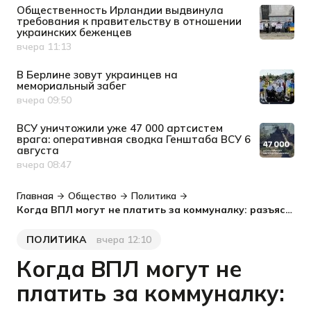
Общественность Ирландии выдвинула
требования к правительству в отношении
украинских беженцев
вчера 11:13
Дата публикации
В Берлине зовут украинцев на
мемориальный забег
вчера 09:50
Дата публикации
ВСУ уничтожили уже 47 000 артсистем
врага: оперативная сводка Генштаба ВСУ 6
августа
вчера 08:47
Дата публикации
Главная
Общество
Политика
Когда ВПЛ могут не платить за коммуналку: разъяснение председателя Спецкомиссии ВР
ПОЛИТИКА
вчера 12:10
Категория
Дата публикации
Когда ВПЛ могут не
платить за коммуналку: