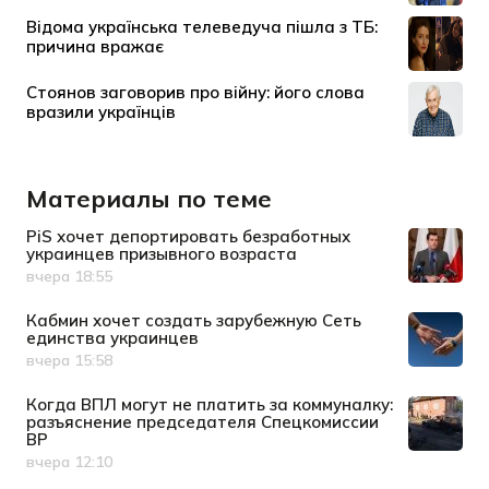
Материалы по теме
PiS хочет депортировать безработных
украинцев призывного возраста
вчера 18:55
Дата публикации
Кабмин хочет создать зарубежную Сеть
единства украинцев
вчера 15:58
Дата публикации
Когда ВПЛ могут не платить за коммуналку:
разъяснение председателя Спецкомиссии
ВР
вчера 12:10
Дата публикации