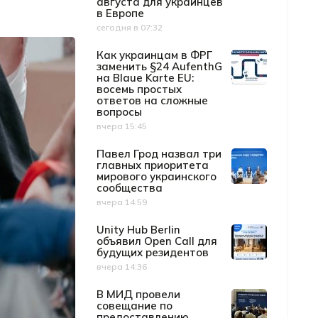
августа для украинцев
в Европе
сегодня в 07:32
Дата публикации
Как украинцам в ФРГ
заменить §24 AufenthG
на Blaue Karte EU:
восемь простых
ответов на сложные
вопросы
вчера 15:45
Дата публикации
Павел Грод назвал три
главных приоритета
мирового украинского
сообщества
вчера 14:59
Дата публикации
Unity Hub Berlin
объявил Open Call для
будущих резидентов
вчера 14:36
Дата публикации
В МИД провели
совещание по
предоставлению