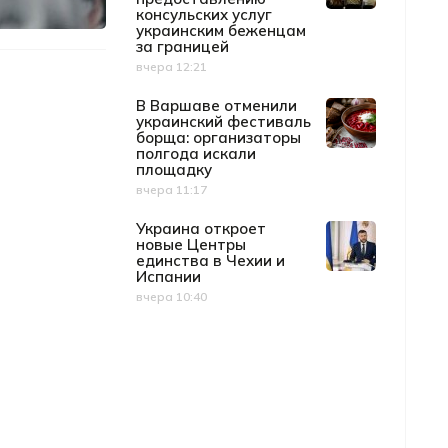
консульских услуг
украинским беженцам
за границей
вчера 12:21
Дата публикации
В Варшаве отменили
украинский фестиваль
борща: организаторы
полгода искали
площадку
вчера 11:17
Дата публикации
Украина откроет
новые Центры
единства в Чехии и
Испании
вчера 10:40
Дата публикации