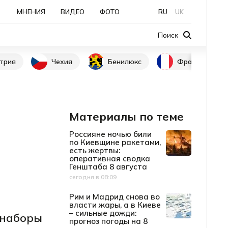
МНЕНИЯ
ВИДЕО
ФОТО
RU
UK
Поиск
трия
Чехия
Бенилюкс
Франция
Материалы по теме
Россияне ночью били
по Киевщине ракетами,
есть жертвы:
оперативная сводка
Генштаба 8 августа
сегодня в 08:09
Дата публикации
Рим и Мадрид снова во
власти жары, а в Киеве
– сильные дожди:
 наборы
прогноз погоды на 8