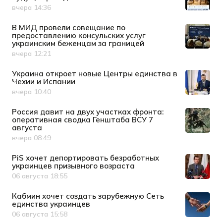
вчера 14:36
Дата публикации
В МИД провели совещание по
предоставлению консульских услуг
украинским беженцам за границей
вчера 12:21
Дата публикации
Украина откроет новые Центры единства в
Чехии и Испании
вчера 10:40
Дата публикации
Россия давит на двух участках фронта:
оперативная сводка Генштаба ВСУ 7
августа
вчера 08:49
Дата публикации
PiS хочет депортировать безработных
украинцев призывного возраста
06 августа 18:55
Дата публикации
Кабмин хочет создать зарубежную Сеть
единства украинцев
06 августа 15:58
Дата публикации