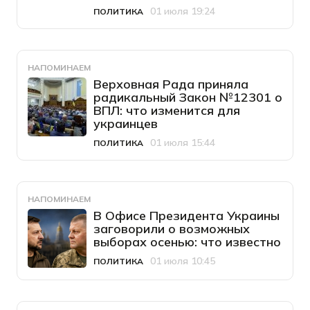
01 июля 19:24
ПОЛИТИКА
Категория
Дата публикации
НАПОМИНАЕМ
Верховная Рада приняла
радикальный Закон №12301 о
ВПЛ: что изменится для
украинцев
01 июля 15:44
ПОЛИТИКА
Категория
Дата публикации
НАПОМИНАЕМ
В Офисе Президента Украины
заговорили о возможных
выборах осенью: что известно
01 июля 10:45
ПОЛИТИКА
Категория
Дата публикации