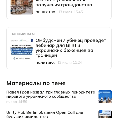
получения гражданства
13 июля 15:45
ОБЩЕСТВО
Категория
Дата публикации
НАПОМИНАЕМ
Омбудсмен Лубинец проведет
вебинар для ВПЛ и
украинских беженцев за
границей
13 июля 11:24
ПОЛИТИКА
Категория
Дата публикации
Материалы по теме
Павел Грод назвал три главных приоритета
мирового украинского сообщества
вчера 14:59
Дата публикации
Unity Hub Berlin объявил Open Call для
будущих резидентов