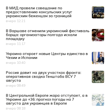
В МИД провели совещание по
предоставлению консульских услуг
украинским беженцам за границей
вчера 12:21
Дата публикации
В Варшаве отменили украинский фестиваль
борща: организаторы полгода искали
площадку
вчера 11:17
Дата публикации
Украина откроет новые Центры единства в
Чехии и Испании
вчера 10:40
Дата публикации
Россия давит на двух участках фронта:
оперативная сводка Генштаба ВСУ 7
августа
вчера 08:49
Дата публикации
В Центральной Европе жара отступает, а в
Украине до +36: прогноз погоды на 7
августа для украинцев в Европе
вчера 08:18
Дата публикации