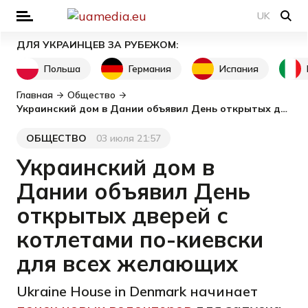
UK
ДЛЯ УКРАИНЦЕВ ЗА РУБЕЖОМ:
Польша
Германия
Испания
Главная
Общество
Украинский дом в Дании объявил День открытых дверей с котлетами по-киевски для всех желающих
ОБЩЕСТВО
03 июля 21:57
Категория
Дата публикации
Украинский дом в
Дании объявил День
открытых дверей с
котлетами по-киевски
для всех желающих
Ukraine House in Denmark начинает