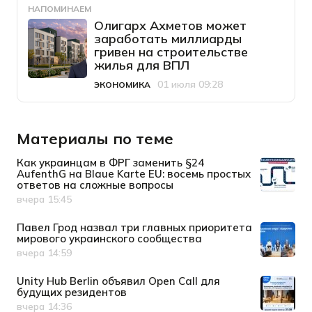
НАПОМИНАЕМ
Олигарх Ахметов может
заработать миллиарды
гривен на строительстве
жилья для ВПЛ
01 июля 09:28
ЭКОНОМИКА
Категория
Дата публикации
Материалы по теме
Как украинцам в ФРГ заменить §24
AufenthG на Blaue Karte EU: восемь простых
ответов на сложные вопросы
вчера 15:45
Дата публикации
Павел Грод назвал три главных приоритета
мирового украинского сообщества
вчера 14:59
Дата публикации
Unity Hub Berlin объявил Open Call для
будущих резидентов
вчера 14:36
Дата публикации