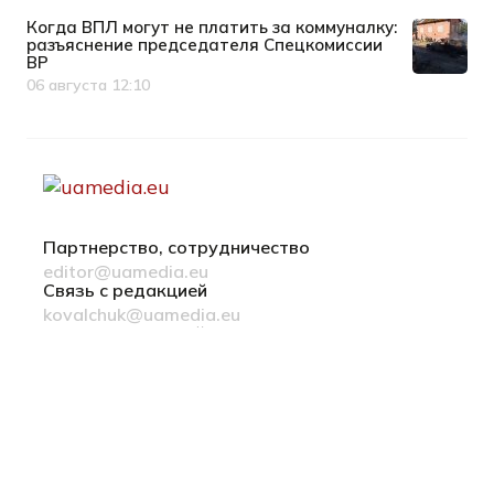
Когда ВПЛ могут не платить за коммуналку:
разъяснение председателя Спецкомиссии
ВР
06 августа 12:10
Дата публикации
Партнерство, сотрудничество
editor@uamedia.eu
Связь с редакцией
kovalchuk@uamedia.eu
Новости компаний
Материалы в разделе Новости компаний
публикуются на правах рекламы
Политика конфиденциальности
Українська мова