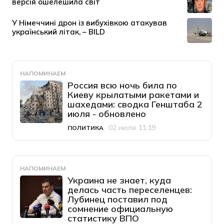
НАПОМИНАЕМ
Россия всю ночь била по
Киеву крылатыми ракетами и
шахедами: сводка Генштаба 2
июля - обновлено
02 июля 11:19
ПОЛИТИКА
Категория
Дата публикации
НАПОМИНАЕМ
Украина не знает, куда
делась часть переселенцев:
Лубинец поставил под
сомнение официальную
статистику ВПО