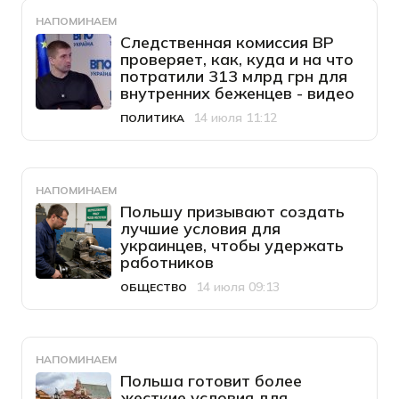
НАПОМИНАЕМ
Следственная комиссия ВР
проверяет, как, куда и на что
потратили 313 млрд грн для
внутренних беженцев - видео
14 июля 11:12
ПОЛИТИКА
Категория
Дата публикации
НАПОМИНАЕМ
Польшу призывают создать
лучшие условия для
украинцев, чтобы удержать
работников
14 июля 09:13
ОБЩЕСТВО
Категория
Дата публикации
НАПОМИНАЕМ
Польша готовит более
жесткие условия для