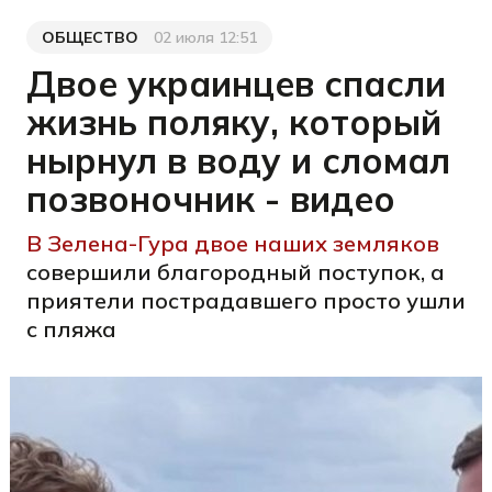
ОБЩЕСТВО
02 июля 12:51
Категория
Дата публикации
Двое украинцев спасли
жизнь поляку, который
нырнул в воду и сломал
позвоночник - видео
В Зелена-Гура двое наших земляков
совершили благородный поступок, а
приятели пострадавшего просто ушли
с пляжа