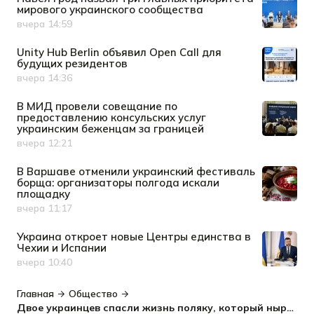
мирового украинского сообщества
вчера 14:59
Дата публикации
Unity Hub Berlin объявил Open Call для
будущих резидентов
вчера 14:36
Дата публикации
В МИД провели совещание по
предоставлению консульских услуг
украинским беженцам за границей
вчера 12:21
Дата публикации
В Варшаве отменили украинский фестиваль
борща: организаторы полгода искали
площадку
вчера 11:17
Дата публикации
Украина откроет новые Центры единства в
Чехии и Испании
вчера 10:40
Дата публикации
Главная
Общество
Двое украинцев спасли жизнь поляку, который нырнул в воду и сломал позвоночник - видео