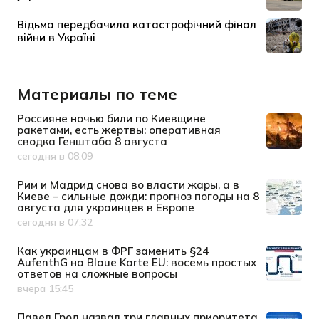
Материалы по теме
Россияне ночью били по Киевщине
ракетами, есть жертвы: оперативная
сводка Генштаба 8 августа
сегодня в 08:09
Дата публикации
Рим и Мадрид снова во власти жары, а в
Киеве – сильные дожди: прогноз погоды на 8
августа для украинцев в Европе
сегодня в 07:32
Дата публикации
Как украинцам в ФРГ заменить §24
AufenthG на Blaue Karte EU: восемь простых
ответов на сложные вопросы
вчера 15:45
Дата публикации
Павел Грод назвал три главных приоритета