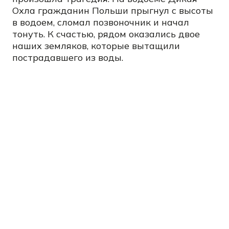
Охла гражданин Польши прыгнул с высоты
в водоем, сломал позвоночник и начал
тонуть. К счастью, рядом оказались двое
наших земляков, которые вытащили
пострадавшего из воды.
В месте, где едва не случилась трагедия,
купаться запрещено, о чем предупреждают
установленные знаки. Но это не остановило
местного жителя, сообщает
портал
InPoland
.
Молодой мужчина нырнул в воду головой
вниз и сломал позвоночник. На место
вызвали скорую помощь, которая доставила
пострадавшего в больницу.
Новые подробности рассказали украинцы
Артем Москалюк, приехавший в Польшу из